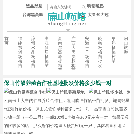
黑晶黑魁
晚稻晚熟
台湾黑高峰
大果永大冠
首
福
漳
浙
湖
广
安
晚
早
扁
页
建
州
江
南
西
海
熟
熟
山
东
水
仙
黑
大
王
杨
杨
旅
魁
晶
居
高
黑
子
梅
梅
游
杨
杨
杨
峰
炭
杨
苗
树
梅
梅
梅
杨
杨
梅
批
苗
苗
苗
苗
梅
梅
苗
发
苗
苗
保山竹鼠养殖合作社基地批发价格多少钱一对
云南保山大中的竹鼠养殖合作社：隆阳腾冲竹鼠种苗批发、施甸银星
c红颊竹鼠价格、保山龙陵竹鼠种苗多少钱一对！昌宁雪白竹鼠苗多
少钱一组（一公二母）一般10对以内价在360元左右一对，如果要母
的比较多的话，那么母的价格里大概贵50元一只，具体看量和地区