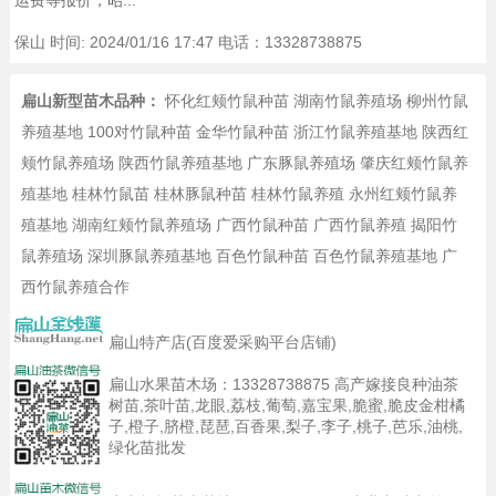
运费等报价，昭...
保山
时间: 2024/01/16 17:47 电话：13328738875
扁山新型苗木品种：
怀化红颊竹鼠种苗
湖南竹鼠养殖场
柳州竹鼠
养殖基地
100对竹鼠种苗
金华竹鼠种苗
浙江竹鼠养殖基地
陕西红
颊竹鼠养殖场
陕西竹鼠养殖基地
广东豚鼠养殖场
肇庆红颊竹鼠养
殖基地
桂林竹鼠苗
桂林豚鼠种苗
桂林竹鼠养殖
永州红颊竹鼠养
殖基地
湖南红颊竹鼠养殖场
广西竹鼠种苗
广西竹鼠养殖
揭阳竹
鼠养殖场
深圳豚鼠养殖基地
百色竹鼠种苗
百色竹鼠养殖基地
广
西竹鼠养殖合作
扁山特产店(百度爱采购平台店铺)
扁山水果苗木场：
13328738875
高产嫁接良种油茶
树苗,茶叶苗,龙眼,荔枝,葡萄,嘉宝果,脆蜜,脆皮金柑橘
子,橙子,脐橙,琵琶,百香果,梨子,李子,桃子,芭乐,油桃,
绿化苗批发