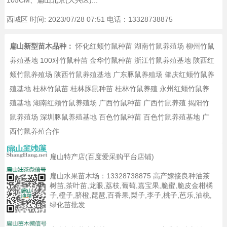
105CM、扁山北京(大兴区)...
西城区
时间: 2023/07/28 07:51 电话：13328738875
扁山新型苗木品种：
怀化红颊竹鼠种苗
湖南竹鼠养殖场
柳州竹鼠
养殖基地
100对竹鼠种苗
金华竹鼠种苗
浙江竹鼠养殖基地
陕西红
颊竹鼠养殖场
陕西竹鼠养殖基地
广东豚鼠养殖场
肇庆红颊竹鼠养
殖基地
桂林竹鼠苗
桂林豚鼠种苗
桂林竹鼠养殖
永州红颊竹鼠养
殖基地
湖南红颊竹鼠养殖场
广西竹鼠种苗
广西竹鼠养殖
揭阳竹
鼠养殖场
深圳豚鼠养殖基地
百色竹鼠种苗
百色竹鼠养殖基地
广
西竹鼠养殖合作
扁山特产店(百度爱采购平台店铺)
扁山水果苗木场：
13328738875
高产嫁接良种油茶
树苗,茶叶苗,龙眼,荔枝,葡萄,嘉宝果,脆蜜,脆皮金柑橘
子,橙子,脐橙,琵琶,百香果,梨子,李子,桃子,芭乐,油桃,
绿化苗批发