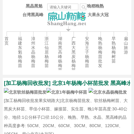
黑晶黑魁
晚稻晚熟
台湾黑高峰
大果永大冠
首
福
漳
浙
湖
广
安
晚
早
扁
页
建
州
江
南
西
海
熟
熟
山
东
水
仙
黑
大
王
杨
杨
旅
魁
晶
居
高
黑
子
梅
梅
游
杨
杨
杨
峰
炭
杨
苗
树
梅
梅
梅
杨
杨
梅
批
苗
苗
苗
苗
梅
梅
苗
发
苗
苗
[加工杨梅回收批发] 北京1年杨梅小杯苗批发 黑高峰水晶
[加工杨梅回收批发果实销路大]北京杨梅苗批发、软丝杨梅树苗、大
黑炭大杯苗、早佳小杯苗、嫁接苗、实生苗、晚1年苗高度:30-40公
分、地径:1公分杯子口径:10公分、晚熟、早熟、水晶、黑高峰的品
种高度参考: 50CM、20CM、60CM、30CM、80CM、120CM、