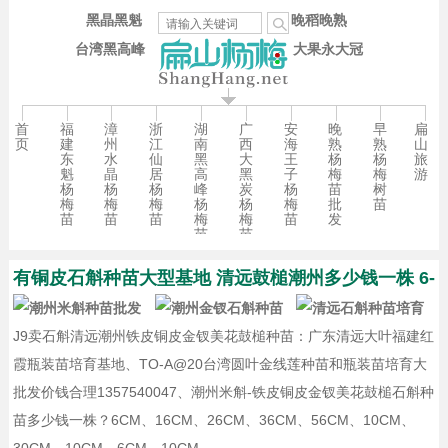
黑晶黑魁
晚稻晚熟
台湾黑高峰
大果永大冠
首
福
漳
浙
湖
广
安
晚
早
扁
页
建
州
江
南
西
海
熟
熟
山
东
水
仙
黑
大
王
杨
杨
旅
魁
晶
居
高
黑
子
梅
梅
游
杨
杨
杨
峰
炭
杨
苗
树
梅
梅
梅
杨
杨
梅
批
苗
苗
苗
苗
梅
梅
苗
发
苗
苗
有铜皮石斛种苗大型基地 清远鼓槌潮州多少钱一株 6-3
J9卖石斛清远潮州铁皮铜皮金钗美花鼓槌种苗：广东清远大叶福建红
霞瓶装苗培育基地、TO-A@20台湾圆叶金线莲种苗和瓶装苗培育大
批发价钱合理1357540047、潮州米斛-铁皮铜皮金钗美花鼓槌石斛种
苗多少钱一株？6CM、16CM、26CM、36CM、56CM、10CM、