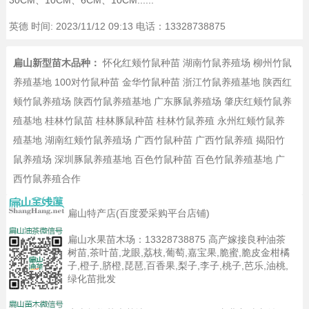
30CM、10CM、6CM、10CM......
英德
时间: 2023/11/12 09:13 电话：13328738875
扁山新型苗木品种：
怀化红颊竹鼠种苗
湖南竹鼠养殖场
柳州竹鼠
养殖基地
100对竹鼠种苗
金华竹鼠种苗
浙江竹鼠养殖基地
陕西红
颊竹鼠养殖场
陕西竹鼠养殖基地
广东豚鼠养殖场
肇庆红颊竹鼠养
殖基地
桂林竹鼠苗
桂林豚鼠种苗
桂林竹鼠养殖
永州红颊竹鼠养
殖基地
湖南红颊竹鼠养殖场
广西竹鼠种苗
广西竹鼠养殖
揭阳竹
鼠养殖场
深圳豚鼠养殖基地
百色竹鼠种苗
百色竹鼠养殖基地
广
西竹鼠养殖合作
扁山特产店(百度爱采购平台店铺)
扁山水果苗木场：
13328738875
高产嫁接良种油茶
树苗,茶叶苗,龙眼,荔枝,葡萄,嘉宝果,脆蜜,脆皮金柑橘
子,橙子,脐橙,琵琶,百香果,梨子,李子,桃子,芭乐,油桃,
绿化苗批发