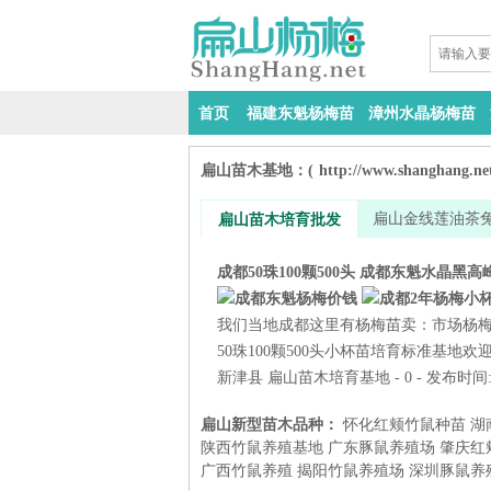
首页
福建东魁杨梅苗
漳州水晶杨梅苗
扁山苗木基地：
(
http://www.shanghang.ne
扁山金线莲油茶
扁山苗木培育批发
成都50珠100颗500头 成都东魁水晶黑高
我们当地成都这里有杨梅苗卖：市场杨梅批发
50珠100颗500头小杯苗培育标准基地欢迎
新津县
扁山苗木培育基地
- 0 - 发布时间:
扁山新型苗木品种：
怀化红颊竹鼠种苗
湖
陕西竹鼠养殖基地
广东豚鼠养殖场
肇庆红
广西竹鼠养殖
揭阳竹鼠养殖场
深圳豚鼠养