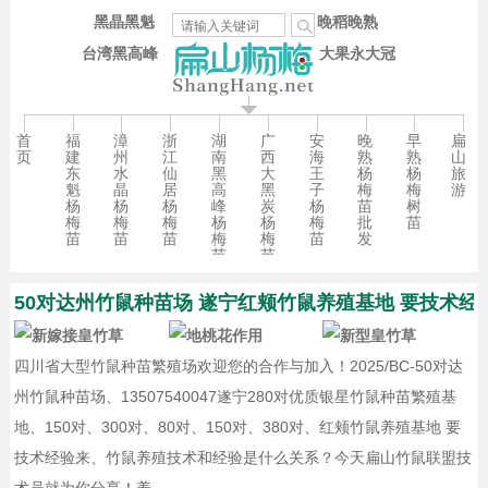
黑晶黑魁
晚稻晚熟
台湾黑高峰
大果永大冠
首
福
漳
浙
湖
广
安
晚
早
扁
页
建
州
江
南
西
海
熟
熟
山
东
水
仙
黑
大
王
杨
杨
旅
魁
晶
居
高
黑
子
梅
梅
游
杨
杨
杨
峰
炭
杨
苗
树
梅
梅
梅
杨
杨
梅
批
苗
苗
苗
苗
梅
梅
苗
发
苗
苗
50对达州竹鼠种苗场 遂宁红颊竹鼠养殖基地 要技术经
四川省大型竹鼠种苗繁殖场欢迎您的合作与加入！2025/BC-50对达
州竹鼠种苗场、13507540047遂宁280对优质银星竹鼠种苗繁殖基
地、150对、300对、80对、150对、380对、红颊竹鼠养殖基地 要
技术经验来、竹鼠养殖技术和经验是什么关系？今天扁山竹鼠联盟技