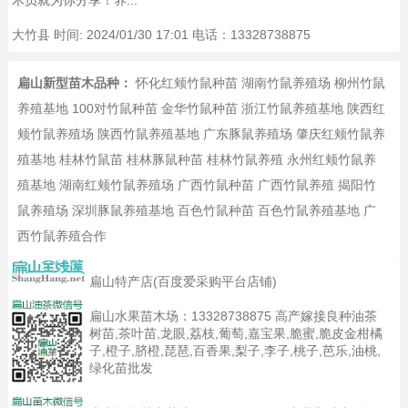
术员就为你分享！养...
大竹县
时间: 2024/01/30 17:01 电话：13328738875
扁山新型苗木品种：
怀化红颊竹鼠种苗
湖南竹鼠养殖场
柳州竹鼠
养殖基地
100对竹鼠种苗
金华竹鼠种苗
浙江竹鼠养殖基地
陕西红
颊竹鼠养殖场
陕西竹鼠养殖基地
广东豚鼠养殖场
肇庆红颊竹鼠养
殖基地
桂林竹鼠苗
桂林豚鼠种苗
桂林竹鼠养殖
永州红颊竹鼠养
殖基地
湖南红颊竹鼠养殖场
广西竹鼠种苗
广西竹鼠养殖
揭阳竹
鼠养殖场
深圳豚鼠养殖基地
百色竹鼠种苗
百色竹鼠养殖基地
广
西竹鼠养殖合作
扁山特产店(百度爱采购平台店铺)
扁山水果苗木场：
13328738875
高产嫁接良种油茶
树苗,茶叶苗,龙眼,荔枝,葡萄,嘉宝果,脆蜜,脆皮金柑橘
子,橙子,脐橙,琵琶,百香果,梨子,李子,桃子,芭乐,油桃,
绿化苗批发