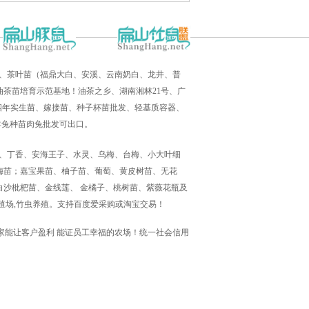
培育、茶叶苗（福鼎大白、安溪、云南奶白、龙井、普
茶苗培育示范基地！油茶之乡、湖南湘林21号、广
三四年实生苗、嫁接苗、种子杯苗批发、轻基质容器、
羊兔种苗肉兔批发可出口。
高峰、丁香、安海王子、水灵、乌梅、台梅、小大叶细
梅苗；嘉宝果苗、柚子苗、葡萄、黄皮树苗、无花
沙枇杷苗、金线莲、 金橘子、桃树苗、紫薇花瓶及
殖场,竹虫养殖。支持百度爱采购或淘宝交易！
 感恩！一家能让客户盈利 能证员工幸福的农场！统一社会信用