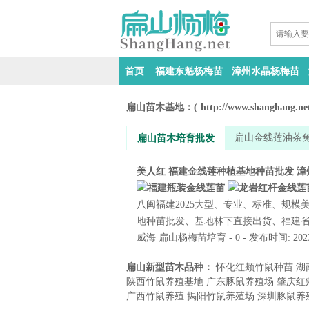
首页
福建东魁杨梅苗
漳州水晶杨梅苗
扁山苗木基地：
(
http://www.shanghang.ne
扁山金线莲油茶
扁山苗木培育批发
美人红 福建金线莲种植基地种苗批发 漳
八闽福建2025大型、专业、标准、规模
地种苗批发、基地林下直接出货、福建省漳
威海
扁山杨梅苗培育
- 0 - 发布时间: 202
扁山新型苗木品种：
怀化红颊竹鼠种苗
湖
陕西竹鼠养殖基地
广东豚鼠养殖场
肇庆红
广西竹鼠养殖
揭阳竹鼠养殖场
深圳豚鼠养