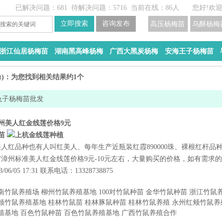
已解决问题：681
待解决问题：5716
当前在线：86人
您好!欢
高压杨梅苗
乌酥杨梅
浙江仙居杨梅苗
湖南黑高峰杨梅
广西大黑炭杨梅
安海王子杨梅苗
t
)：为您找到相关结果约1个
兔子杨梅苗批发
州美人红金线莲价格9元
美人红品种也有人叫红美人、每年生产近瓶装红霞890000珠、裸根红杆
州标准美人红金线莲价格9元-10元左右，大量购买的价格，如有需求的请
3/06/05 17:31 联系电话：13328738875
南竹鼠养殖场
柳州竹鼠养殖基地
100对竹鼠种苗
金华竹鼠种苗
浙江竹鼠
颊竹鼠养殖基地
桂林竹鼠苗
桂林豚鼠种苗
桂林竹鼠养殖
永州红颊竹鼠养
殖基地
百色竹鼠种苗
百色竹鼠养殖基地
广西竹鼠养殖合作