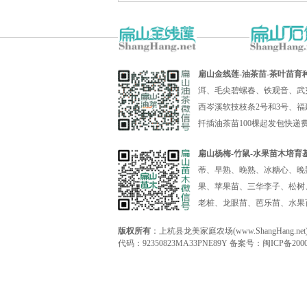
扁山金线莲-油茶苗-茶叶苗育
洱、毛尖碧螺春、铁观音、武
西岑溪软技枝条2号和3号、福
扦插油茶苗100棵起发包快
扁山杨梅-竹鼠-水果苗木培育
蒂、早熟、晚熟、冰糖心、晚
果、苹果苗、三华李子、松树
老桩、龙眼苗、芭乐苗、水果
版权所有
：上杭县龙美家庭农场(www.ShangHan
代码：92350823MA33PNE89Y 备案号：
闽ICP备2000