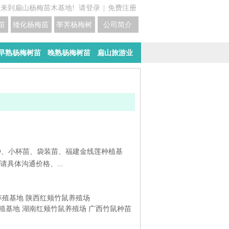
迎来到扁山杨梅苗木基地!
请登录
|
免费注册
苗培育基地
矮化杨梅苗价格
荸荠杨梅树苗培育
公司简介
早熟杨梅树苗
晚熟杨梅树苗
扁山旅游业
品种、小杯苗、袋装苗、福建金线莲种植基
具体沟通价格、...
养殖基地
陕西红颊竹鼠养殖场
殖基地
湖南红颊竹鼠养殖场
广西竹鼠种苗