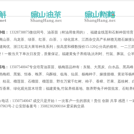
种植：
13328738875微信同号、油茶苗（榨油用食用的）、福建金线莲和石斛种苗
夷山茶、乌龙茶、绿茶、红茶、白茶、）绿化苗木、江西杂交高产长林赣无赣石嫁接油
建闽优、浙江红花大果等种良系列；按高度和棵数报价15-120公分高的都有、一二
递费！一般当天下单次日发货，质量保证。福建黄兔子养殖场,比利时、竹鼠、豚鼠、公
基地：
13507540047专业培育油茶苗、杨梅苗品种有：东魁、大黑炭、白水晶、黑
熟晚稻、黑魁、恒春、晚荠、乌酥核、临海、仙居、杨梅种子、嫁接接穗、黄岩等杨
、桂花、榴莲苗、石榴苗、榴莲苗、野生万紫千红树、柿子、香樟、芒果、荔枝树、白
百香果、绿化观光苗木培育；福建黄兔,竹鼠养殖基地、散养野兔子种苗批发、石蛙养
g.net) 电话：13507540047 成交只是开始！一次客户一生的朋友！责任 创新 共享
7963号-2
公安部备案号：35082302000164
爱采购交易