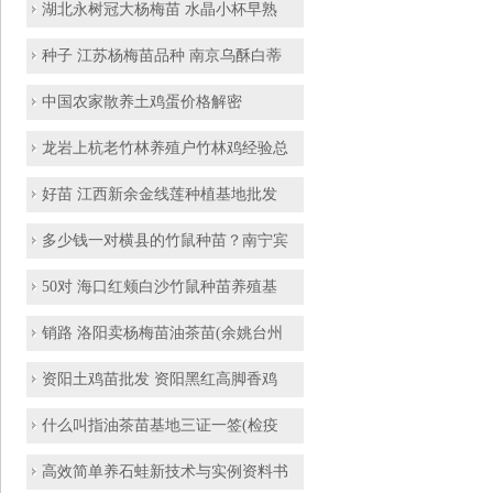
湖北永树冠大杨梅苗 水晶小杯早熟
种子 江苏杨梅苗品种 南京乌酥白蒂
中国农家散养土鸡蛋价格解密
龙岩上杭老竹林养殖户竹林鸡经验总
好苗 江西新余金线莲种植基地批发
多少钱一对横县的竹鼠种苗？南宁宾
50对 海口红颊白沙竹鼠种苗养殖基
销路 洛阳卖杨梅苗油茶苗(余姚台州
资阳土鸡苗批发 资阳黑红高脚香鸡
什么叫指油茶苗基地三证一签(检疫
高效简单养石蛙新技术与实例资料书