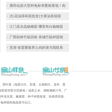
莆田仙游大型种兔标准繁殖基地！肉
[红花油茶杯苗批发]大果油茶袋苗
江门卖水晶杨梅苗 哪里有白杨梅苗
广西桂林竹鼠回收 恭城竹鼠种苗销
芜湖 谁需要散养土鸡的请与我联系
培育、茶叶苗（福鼎大白、安溪、云南奶白、龙井、普
茶苗培育示范基地！油茶之乡、湖南湘林21号、广
三四年实生苗、嫁接苗、种子杯苗批发、轻基质容器、
羊兔种苗肉兔批发可出口。