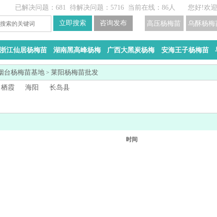
已解决问题：681
待解决问题：5716
当前在线：86人
您好!欢
高压杨梅苗
乌酥杨梅
浙江仙居杨梅苗
湖南黑高峰杨梅
广西大黑炭杨梅
安海王子杨梅苗
烟台杨梅苗基地
莱阳杨梅苗批发
>
栖霞
海阳
长岛县
时间