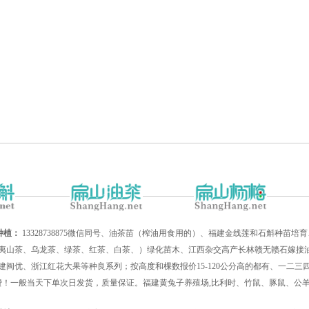
种植：
13328738875微信同号、油茶苗（榨油用食用的）、福建金线莲和石斛种苗
夷山茶、乌龙茶、绿茶、红茶、白茶、）绿化苗木、江西杂交高产长林赣无赣石嫁接油
建闽优、浙江红花大果等种良系列；按高度和棵数报价15-120公分高的都有、一二
递费！一般当天下单次日发货，质量保证。福建黄兔子养殖场,比利时、竹鼠、豚鼠、公