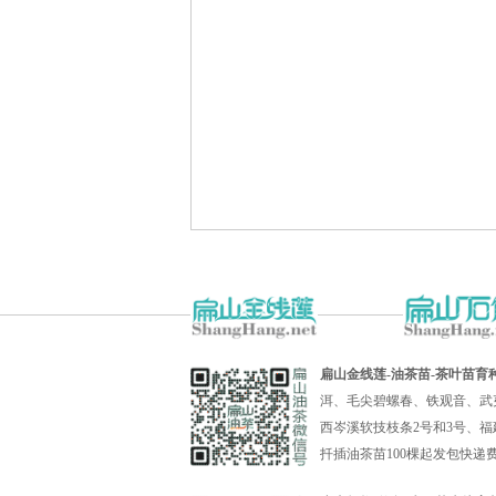
扁山金线莲-油茶苗-茶叶苗育
洱、毛尖碧螺春、铁观音、武
西岑溪软技枝条2号和3号、福
扦插油茶苗100棵起发包快