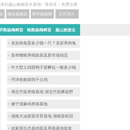
迎来到扁山杨梅苗木基地!
请登录
|
免费注册
苗培育基地
矮化杨梅苗价格
荸荠杨梅树苗培育
公司简介
早熟杨梅树苗
晚熟杨梅树苗
扁山旅游业
龙岩肉兔苗多少钱一只？龙岩养肉兔
发布蟾蜍养殖政策及新市场动态
中大型土鸡苗鸭子苗孵化一般多少钱
菏泽收购柴鸽子公鸡
湖北竹鼠养殖基地 湖北竹鼠豚鼠野
遂宁清麻鸡养殖基地
湖南大油茶苗培育基地 湖南茶籽回
农家原生态柴鸡苗及养殖基地批发