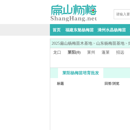
首页
福建东魁杨梅苗
漳州水晶杨梅苗
2025扁山杨梅苗木基地
山东杨梅苗基地
>
>
龙口
莱阳(0)
莱州
蓬莱
招远
莱阳杨梅苗培育批发
标题
回答/浏览