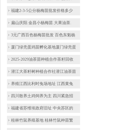
福建2-3-5公分杨梅苗批发价格多少
扁山庆阳.金昌小杨梅苗.大果油茶.
3元广西百色杨梅苗批发 百色东魁杨
厦门绿壳蛋鸡苗孵化基地厦门绿壳蛋
2025-2029油茶苗种植合作茶籽回收
潜江大茶籽树种植合作社潜江油茶苗
养殖江西比利时兔场地址 江西黄兔
四川散养土鸡饲养为主 四川紧急招
福建省苏维埃政府旧址 中央苏区的
桂林竹鼠养殖基地 桂林竹鼠种苗繁