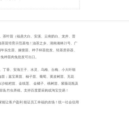
培育、茶叶苗（福鼎大白、安溪、云南奶白、龙井、普
茶苗培育示范基地！油茶之乡、湖南湘林21号、广
三四年实生苗、嫁接苗、种子杯苗批发、轻基质容器、
羊兔种苗肉兔批发可出口。
高峰、丁香、安海王子、水灵、乌梅、台梅、小大叶细
梅苗；嘉宝果苗、柚子苗、葡萄、黄皮树苗、无花
沙枇杷苗、金线莲、 金橘子、桃树苗、紫薇花瓶及
殖场,竹虫养殖。支持百度爱采购或淘宝交易！
 感恩！一家能让客户盈利 能证员工幸福的农场！统一社会信用