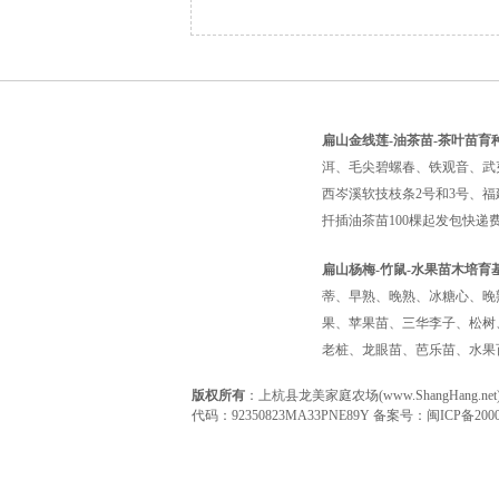
扁山金线莲-油茶苗-茶叶苗育
洱、毛尖碧螺春、铁观音、武
西岑溪软技枝条2号和3号、福
扦插油茶苗100棵起发包快
扁山杨梅-竹鼠-水果苗木培育
蒂、早熟、晚熟、冰糖心、晚
果、苹果苗、三华李子、松树
老桩、龙眼苗、芭乐苗、水果
版权所有
：上杭县龙美家庭农场(www.ShangHan
代码：92350823MA33PNE89Y 备案号：
闽ICP备2000