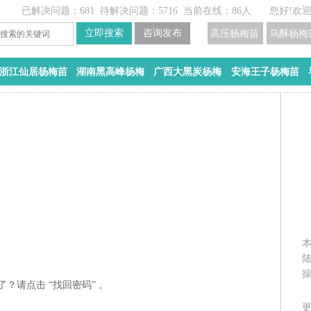
已解决问题：681
待解决问题：5716
当前在线：86人
您好!欢
高压杨梅苗
乌酥杨梅
浙江仙居杨梅苗
湖南黑高峰杨梅
广西大黑炭杨梅
安海王子杨梅苗
？请点击 “
找回密码
” 。
更