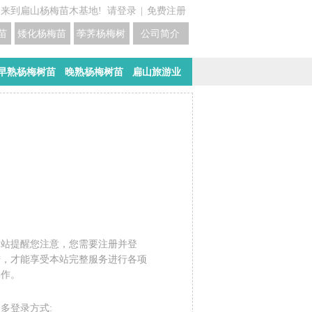
迎来到扁山杨梅苗木基地!
请登录
|
免费注册
苗培育基地
矮化杨梅苗价格
荸荠杨梅树苗培育
公司简介
早熟杨梅树苗
晚熟杨梅树苗
扁山旅游业
还没有账号？
立即注册!
本站提醒您注意，您需要注册并登
陆，才能享受本站完整服务进行各项
操作。
多登录方式: