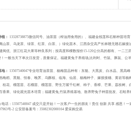
种植：
13328738875微信同号、油茶苗（榨油用食用的）、福建金线莲和石斛种苗
夷山茶、乌龙茶、绿茶、红茶、白茶、）绿化苗木、江西杂交高产长林赣无赣石嫁接油
建闽优、浙江红花大果等种良系列；按高度和棵数报价15-120公分高的都有、一二
递费！一般当天下单次日发货，质量保证。福建黄兔子养殖场,比利时、竹鼠、豚鼠、公
基地：
13507540047专业培育油茶苗、杨梅苗品种有：东魁、大黑炭、白水晶、黑
熟晚稻、黑魁、恒春、晚荠、乌酥核、临海、仙居、杨梅种子、嫁接接穗、黄岩等杨
、桂花、榴莲苗、石榴苗、榴莲苗、野生万紫千红树、柿子、香樟、芒果、荔枝树、白
百香果、绿化观光苗木培育；福建黄兔,竹鼠养殖基地、散养野兔子种苗批发、石蛙养
g.net) 电话：13507540047 成交只是开始！一次客户一生的朋友！责任 创新 共享
7963号-2
公安部备案号：35082302000164
爱采购交易