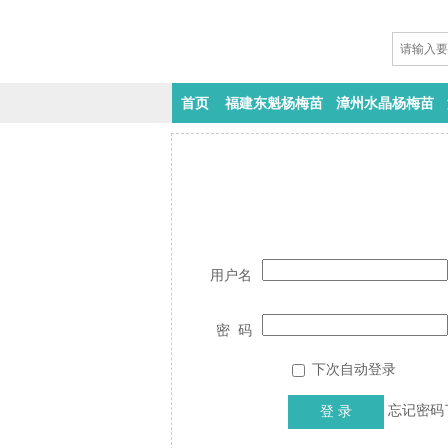
首页
福建东魁杨梅苗
漳州水晶杨梅苗
用户名
密 码
下次自动登录
忘记密码了