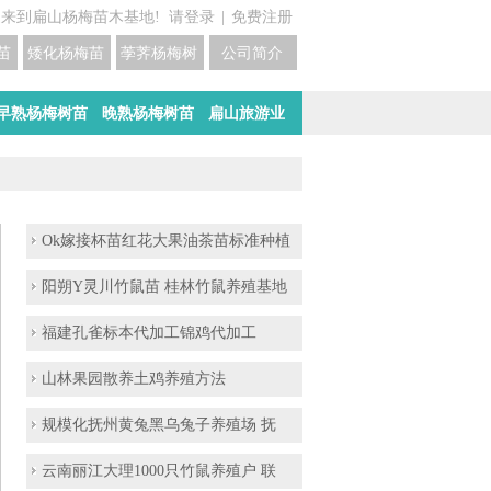
迎来到扁山杨梅苗木基地!
请登录
|
免费注册
苗培育基地
矮化杨梅苗价格
荸荠杨梅树苗培育
公司简介
早熟杨梅树苗
晚熟杨梅树苗
扁山旅游业
Ok嫁接杯苗红花大果油茶苗标准种植
阳朔Y灵川竹鼠苗 桂林竹鼠养殖基地
福建孔雀标本代加工锦鸡代加工
山林果园散养土鸡养殖方法
规模化抚州黄兔黑乌兔子养殖场 抚
云南丽江大理1000只竹鼠养殖户 联