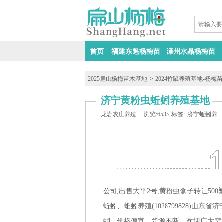
首页
福建东魁杨梅苗
漳州水晶杨梅苗
>
2025扁山杨梅苗木基地
2024竹鼠养殖基地-杨梅
济宁黄粉虫蚯蚓养殖基地
龙岩农庄养殖
浏览:6535
标签:
济宁蚯蚓养
公司,出售大平2号,黄粉虫盒子转让500
蚯蚓、蚯蚓养殖(1028799828)
蚓、价格便宜、货源不断、欢迎广大需求者