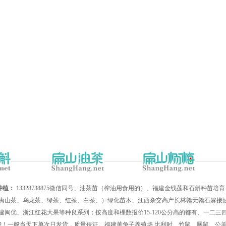
种植：
13328738875微信同号、油茶苗（榨油用食用的）、福建金线莲和石斛种苗
夷山茶、乌龙茶、绿茶、红茶、白茶、）绿化苗木、江西杂交高产长林赣无赣石嫁接油
建闽优、浙江红花大果等种良系列；按高度和棵数报价15-120公分高的都有、一二
递费！一般当天下单次日发货，质量保证。福建黄兔子养殖场,比利时、竹鼠、豚鼠、公