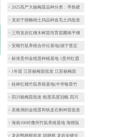
2025高产大杨梅苗品种分类：早熟硬
龙岩宁德畅销土鸡品种血毛土鸡批发
三明龙岩红继木树苗培育苗圃南平继
安顺竹鼠养殖合作社基地(镇宁普定
标准贵州金线莲种植基地 1贵州红霞
1年苗 江苏杨梅苗批发 江苏杨梅苗
桂林红颊竹鼠养殖基地(中华银星竹
四川杨梅苗批发 粗度高度冠幅 四川
卖株洲的金线莲和铁皮石斛种苗批发
海南100对儋州竹鼠养殖基地 海狸鼠
龙岩鸭翅根批发 鸡翅根 龙岩金锣去