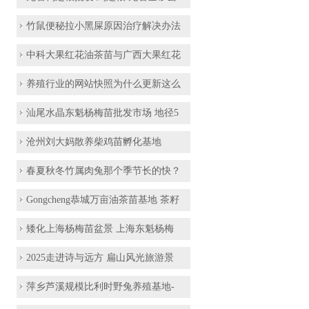
竹鼠便秘拉小黑屎原因治疗解决办法
中科大果红花油茶苗与广西大果红花
养殖行业的网站快照为什么更新这么
汕尾水晶东魁杨梅苗批发市场 地径5
沧州刘大妈散养柴鸡苗孵化基地
春夏秋冬竹属肉兔那个季节长的快？
Gongcheng恭城万亩油茶苗基地 茶籽
矮化上海杨梅苗盆景 上海东魁杨梅
2025走进诗与远方 扁山风光旅游景
萍乡芦溪规模比利时野兔养殖基地-