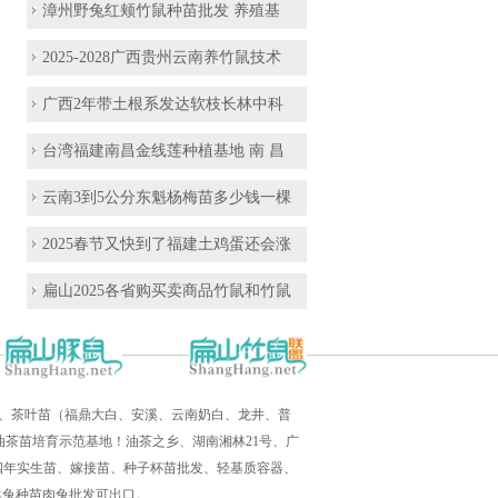
漳州野兔红颊竹鼠种苗批发 养殖基
2025-2028广西贵州云南养竹鼠技术
广西2年带土根系发达软枝长林中科
台湾福建南昌金线莲种植基地 南 昌
云南3到5公分东魁杨梅苗多少钱一棵
2025春节又快到了福建土鸡蛋还会涨
扁山2025各省购买卖商品竹鼠和竹鼠
培育、茶叶苗（福鼎大白、安溪、云南奶白、龙井、普
茶苗培育示范基地！油茶之乡、湖南湘林21号、广
三四年实生苗、嫁接苗、种子杯苗批发、轻基质容器、
羊兔种苗肉兔批发可出口。