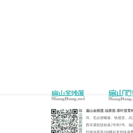
扁山金线莲-油茶苗-茶叶苗育
洱、毛尖碧螺春、铁观音、武
西岑溪软技枝条2号和3号、福
扦插油茶苗100棵起发包快