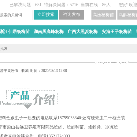
已解决问题：681
待解决问题：5716
当前在线：86人
您好!欢
高压杨梅苗
乌酥杨梅
浙江仙居杨梅苗
湖南黑高峰杨梅
广西大黑炭杨梅
安海王子杨梅苗
苗批发
殖基地
济宁黄粉虫养殖基地
收藏
时间：2025/08/13 12:00
塑料盒跟虫子一起要的电话联系18759033340:还有硬壳虫二十框盒装
山东省济宁市梁山县远卫养殖有限商品蚯蚓、蚯蚓种苗、蚯蚓粪、冰冻蚯
来电洽谈合作、电话13521724003