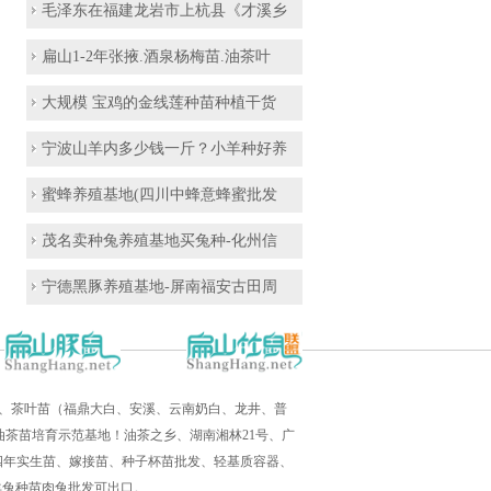
毛泽东在福建龙岩市上杭县《才溪乡
扁山1-2年张掖.酒泉杨梅苗.油茶叶
大规模 宝鸡的金线莲种苗种植干货
宁波山羊内多少钱一斤？小羊种好养
蜜蜂养殖基地(四川中蜂意蜂蜜批发
茂名卖种兔养殖基地买兔种-化州信
宁德黑豚养殖基地-屏南福安古田周
培育、茶叶苗（福鼎大白、安溪、云南奶白、龙井、普
茶苗培育示范基地！油茶之乡、湖南湘林21号、广
三四年实生苗、嫁接苗、种子杯苗批发、轻基质容器、
羊兔种苗肉兔批发可出口。