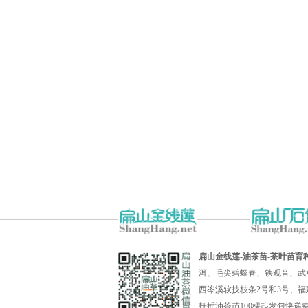
扁山金线莲-油茶苗-茶叶苗育
洱、毛尖碧螺春、铁观音、武
西岑溪软技枝条2号和3号、福
扦插油茶苗100棵起发包快