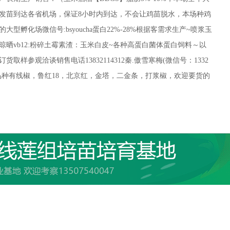
发苗到达各省机场，保证8小时内到达，不会让鸡苗脱水，本场种鸡
孵化场微信号:bsyoucha蛋白22%-28%根据客需求生产~喷浆玉
晾晒vb12:粉碎土霉素渣：玉米白皮~各种高蛋白菌体蛋白饲料～以
样参观洽谈销售电话13832114312秦.傲雪寒梅(微信号：1332
了，品种有线椒，鲁红18，北京红，金塔，二金条，打浆椒，欢迎要货的