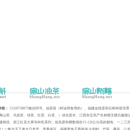
种植：
13328738875微信同号、油茶苗（榨油用食用的）、福建金线莲和石斛种苗
夷山茶、乌龙茶、绿茶、红茶、白茶、）绿化苗木、江西杂交高产长林赣无赣石嫁接油
建闽优、浙江红花大果等种良系列；按高度和棵数报价15-120公分高的都有、一二
递费！一般当天下单次日发货，质量保证。福建黄兔子养殖场,比利时、竹鼠、豚鼠、公