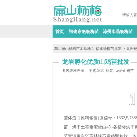
首页
福建东魁杨梅苗
漳州水晶杨梅苗
>
>
2025扁山杨梅苗木基地
福建杨梅苗批发
龙岩
龙岩孵化优质山鸡苗批发
龙岩农庄养殖
浏览:5379
标签:
龙岩山鸡苗
菌体蛋白原料销售(微信号：1332八7
苗，烘干土霉素渣蛋白45~各指标烘干
艺青渣蛋白55不结块不发粘颗粒状：本