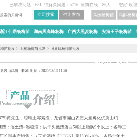
已解决问题：681
待解决问题：5716
当前在线：86人
您好!欢
高压杨梅苗
乌酥杨梅
浙江仙居杨梅苗
湖南黑高峰杨梅
广西大黑炭杨梅
安海王子杨梅苗
>
>
杨梅苗批发
上杭杨梅苗批发
旧县镇杨梅苗批发
孵化
龙岩山鸡苗批发
收藏
时间：2025/08/13 11:56
38875)黄先生，晾晒土霉素渣，龙岩市扁山农庄大量孵化优质山鸡
糖渣：湿土渣~湿糖渣；烘干头孢渣蛋白50以上脂肪9个以上：各种工
厂长期生产销售：（玉米酒糟【DDGS】脂肪3%-10%，本场全年大