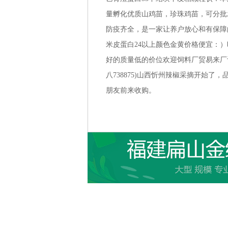
量孵化优质山鸡苗，珍珠鸡苗，可分批
防疫齐全，是一家让养户放心和有保障的大型
米皮蛋白24以上颜色金黄价格便宜：）
好的质量低的价位欢迎饲料厂贸易来厂订货取
八738875)山西忻州辣椒采摘开始
朋友前来收购。