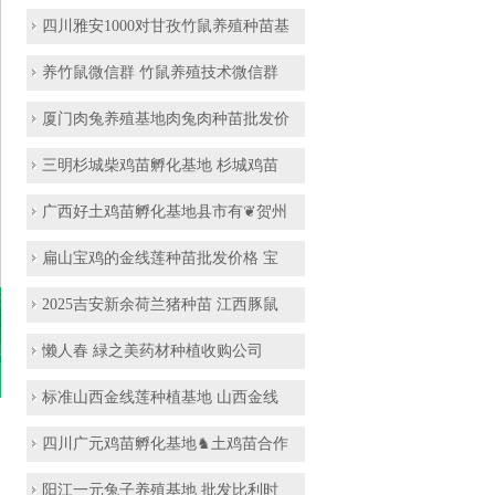
四川雅安1000对甘孜竹鼠养殖种苗基
养竹鼠微信群 竹鼠养殖技术微信群
厦门肉兔养殖基地肉兔肉种苗批发价
三明杉城柴鸡苗孵化基地 杉城鸡苗
广西好土鸡苗孵化基地县市有❦贺州
扁山宝鸡的金线莲种苗批发价格 宝
2025吉安新余荷兰猪种苗 江西豚鼠
懒人春 緑之美药材种植收购公司
标准山西金线莲种植基地 山西金线
四川广元鸡苗孵化基地♞土鸡苗合作
阳江一元兔子养殖基地 批发比利时