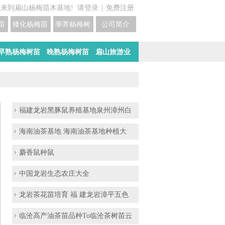
迎来到扁山杨梅苗木基地!
请登录
|
免费注册
苗培育基地
矮化杨梅苗价格
荸荠杨梅树苗培育
公司简介
早熟杨梅树苗
晚熟杨梅树苗
扁山旅游业
福建龙岩黑豚鼠养殖基地泉州漳州白
海南油茶基地 海南油茶基地种植大
麝香鼠种鼠
中国龙岩生态农庄大全
龙岩茶花苗培育 福 建龙岩漳平五色
临沧高产油茶苗品种To临沧茶树苗云