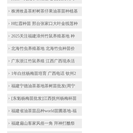
株洲攸县茶籽树茶仔果油茶苗种植基
H红霞种苗 邢台张家口大叶金线莲种
2025关注福建漳州竹鼠养殖基地 种
北海竹虫养殖基地 北海竹虫种苗价
广东浙江竹鼠养殖 江西广西现杀活
1年白丝杨梅苗培育 广西电话 钦州2
福建宁德油茶基地茶树苗批发(周宁
[东魁杨梅苗批发]江西抚州杨梅杯苗
福建省油茶苗品种world苗圃基地-福
福建扁山客家风俗一角 拜神打醮祭