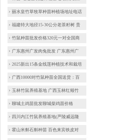
丽水皇竹草牧草种苗种植场地址电话
福建特大地径15-30公分老茶籽树 贵
竹鼠种苗批发价格320元一对全国商
广东惠州广发肉兔批发 广东惠州广
2025新出15条金线莲种植技术和栽培
广西10000对竹鼠种苗全国送货：百
玉林竹鼠养殖基地 广西玉林红颊竹
聊城土鸡苗批发聊城柴鸡苗价格
四川内江竹鼠养殖基地(严陵威远隆
霍山米斛石斛种苗 百色来宾铁皮对