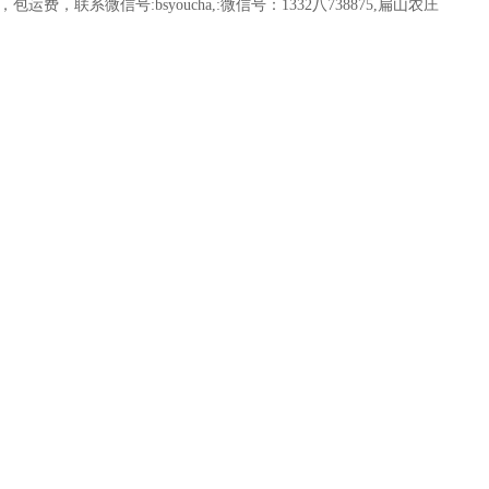
，联系微信号:bsyoucha,:微信号：1332八738875,扁山农庄