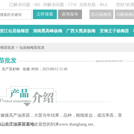
已解决问题：681
待解决问题：5716
当前在线：86人
您好!欢
高压杨梅苗
乌酥杨梅
浙江仙居杨梅苗
湖南黑高峰杨梅
广西大黑炭杨梅
安海王子杨梅苗
>
杨梅苗批发
仙游杨梅苗批发
苗批发
油苗价格
高产茶籽树苗批发
收藏
时间：2025/08/12 11:49
苗嫁接高产油茶苗，大苗当年结果，品种，根细发达，成活率高，茶
扁山农庄油茶苗基地
欢迎您的到来www.shanghang.net。