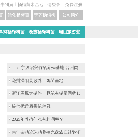
迎来到扁山杨梅苗木基地!
请登录
|
免费注册
苗培育基地
矮化杨梅苗价格
荸荠杨梅树苗培育
公司简介
早熟杨梅树苗
晚熟杨梅树苗
扁山旅游业
Tuzi:宁波绍兴竹鼠养殖基地 台州肉
亳州涡阳县散养土鸡苗基地
浙江黑豚大销路：豚鼠有销量回收购
提供优质麝香鼠种鼠
2025年养殖什么有利润率？
南宁柴鸡珍珠鸡养殖光盘农庄经验汇