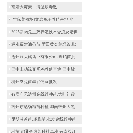
南靖大蒜素，清温败毒散
[竹鼠养殖场]龙岩兔子养殖基地 小
2025新肉兔土鸡养殖技术交流及培训
标准福建油茶苗.莆田黄金芽绿茶.批
沧州刘大妈禽业有限公司-野鸡苗批
巴中土鸡绿壳蛋鸡养殖基地 巴中散
柳州肉兔苗年底便宜批发
有卖广元泸州金线莲种苗.大叶红霞
郴州东魁杨梅苗种植 湖南郴州大黑
昆明油茶苗.杨梅苗.批发金线莲种苗
种苗 昭通金线莲种植基地 云南绥江