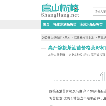
首页
福建东魁杨梅苗
漳州水晶杨梅苗
>
>
2025扁山杨梅苗木基地
福建杨梅苗批发
莆田
高产嫁接茶油苗价格茶籽树
龙岩农庄养殖
浏览:15460
标签:
高产嫁接茶
嫁接茶油苗价格及高度.高产嫁接油茶
籽苗批发,优质长林苗当年结果品种，