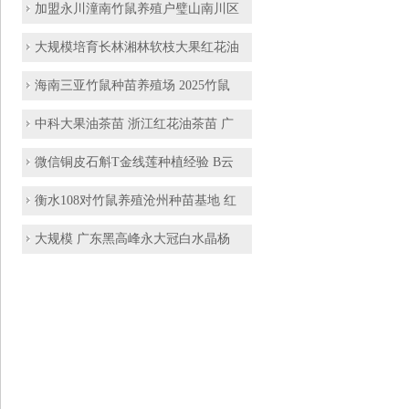
加盟永川潼南竹鼠养殖户璧山南川区
大规模培育长林湘林软枝大果红花油
海南三亚竹鼠种苗养殖场 2025竹鼠
中科大果油茶苗 浙江红花油茶苗 广
微信铜皮石斛T金线莲种植经验 B云
衡水108对竹鼠养殖沧州种苗基地 红
大规模 广东黑高峰永大冠白水晶杨