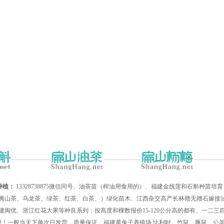
种植：
13328738875微信同号、油茶苗（榨油用食用的）、福建金线莲和石斛种苗
夷山茶、乌龙茶、绿茶、红茶、白茶、）绿化苗木、江西杂交高产长林赣无赣石嫁接油
建闽优、浙江红花大果等种良系列；按高度和棵数报价15-120公分高的都有、一二
递费！一般当天下单次日发货，质量保证。福建黄兔子养殖场,比利时、竹鼠、豚鼠、公