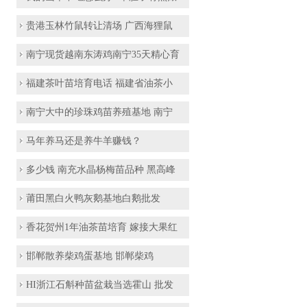
贵港玉林竹鼠转让清场 广西海狸鼠
南宁现货越南东涛鸡南宁35天精心育
福建茶叶苗培育电话 福建省油茶小
南宁大中的珍珠鸡苗养殖基地 南宁
马年养马还是养牛羊赚钱？
多少钱 南充水晶杨梅苗品种 黑高峰
莆田黑白火鸭灰鹅基地白鹅批发
香花贺州1年油茶苗培育 嫁接大果红
​邯郸散养柴鸡蛋基地 ​邯郸柴鸡
HI浙江石斛种苗盆栽当选霍山 批发