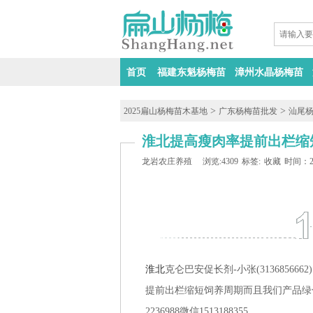
首页
福建东魁杨梅苗
漳州水晶杨梅苗
>
>
2025扁山杨梅苗木基地
广东杨梅苗批发
汕尾
淮北提高瘦肉率提前出栏缩
龙岩农庄养殖
浏览:4309
标签:
收藏
时间：202
淮北
克仑巴安促长剂-小张(313685
提前出栏缩短饲养周期而且我们产品绿
2236988微信1513188355