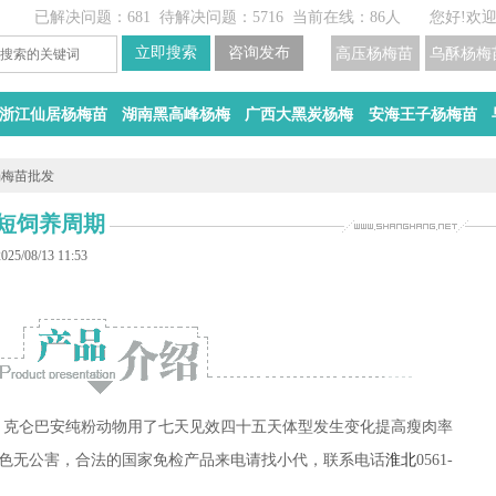
已解决问题：681
待解决问题：5716
当前在线：86人
您好!欢
高压杨梅苗
乌酥杨梅
浙江仙居杨梅苗
湖南黑高峰杨梅
广西大黑炭杨梅
安海王子杨梅苗
杨梅苗批发
短饲养周期
5/08/13 11:53
6662) 克仑巴安纯粉动物用了七天见效四十五天体型发生变化提高瘦肉率
色无公害，合法的国家免检产品来电请找小代，联系电话
淮北
0561-