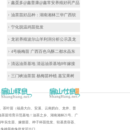
鑫蛋多@鑫普康@鑫常安养殖好药产品
油茶苗好品种：湖南湘林三华广西软
宁化脱温鸡苗批发
龙岩养殖波尔山羊利润分析公示及龙
4号杨梅苗 广西百色乌酥二都水晶东
清远油茶基地 清远油茶基地8年嫁接
三门峡油茶苗.杨梅苗种植.嘉宝果树
培育、茶叶苗（福鼎大白、安溪、云南奶白、龙井、普
茶苗培育示范基地！油茶之乡、湖南湘林21号、广
三四年实生苗、嫁接苗、种子杯苗批发、轻基质容器、
羊兔种苗肉兔批发可出口。