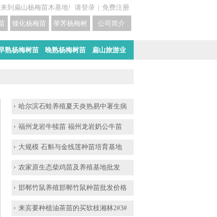
迎来到扁山杨梅苗木基地!
请登录
|
免费注册
苗培育基地
矮化杨梅苗价格
荸荠杨梅树苗培育
公司简介
早熟杨梅树苗
晚熟杨梅树苗
扁山旅游业
哈尔滨石蛙养殖夏天炎热易中署生病
福州龙岩牛犊苗 福州龙岩奶公牛苗
大规模 石斛与金线莲种苗培育基地
农家原生态柴鸡苗及养殖基地批发
邯郸竹鼠养殖邯郸竹鼠种苗批发价格
来宾要种植油茶苗的买软枝湘林2#3#