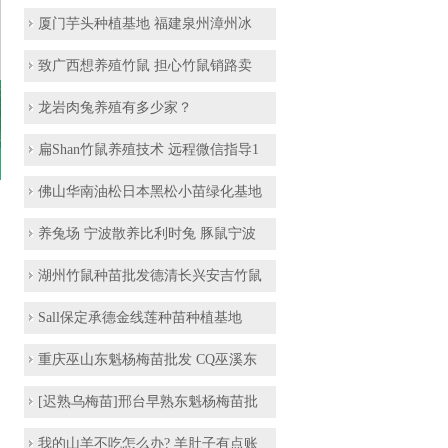
厦门芋头种植基地 福建泉州漳州冰
致广西想养殖竹鼠 担心竹鼠销路卖
龙岩肉兔养殖有多少家？
扁Shan竹鼠养殖技术 远程微信指导1
佛山华南油松日本黑松小苗绿化基地
养兔场 宁波散养比利时兔 豚鼠宁波
湖州竹鼠种苗批发德清长兴安吉竹鼠
Sall保定承德金线莲种苗种植基地
重庆巫山东魁杨梅苗批发 CQ巫溪东
[迟熟乌梅苗]邢台早熟东魁杨梅苗批
我的山羊不吃怎么办? 羊肚子有点账