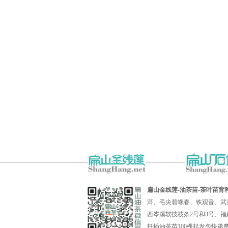
扁山金线莲-油茶苗-茶叶苗育
洱、毛尖碧螺春、铁观音、武
西岑溪软技枝条2号和3号、福
扦插油茶苗100棵起发包快