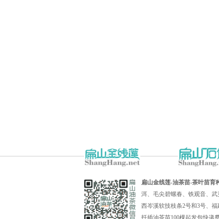
扁山金线莲-油茶苗-茶叶苗育
洱、毛尖碧螺春、铁观音、武
西岑溪软技枝条2号和3号、福
扦插油茶苗100棵起发包快