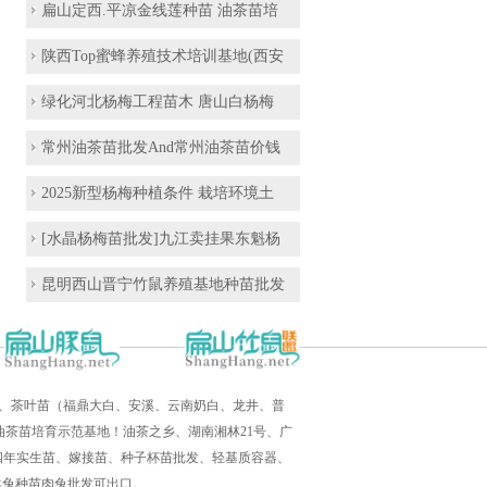
扁山定西.平凉金线莲种苗 油茶苗培
陕西Top蜜蜂养殖技术培训基地(西安
绿化河北杨梅工程苗木 唐山白杨梅
常州油茶苗批发And常州油茶苗价钱
2025新型杨梅种植条件 栽培环境土
[水晶杨梅苗批发]九江卖挂果东魁杨
昆明西山晋宁竹鼠养殖基地种苗批发
培育、茶叶苗（福鼎大白、安溪、云南奶白、龙井、普
茶苗培育示范基地！油茶之乡、湖南湘林21号、广
三四年实生苗、嫁接苗、种子杯苗批发、轻基质容器、
羊兔种苗肉兔批发可出口。