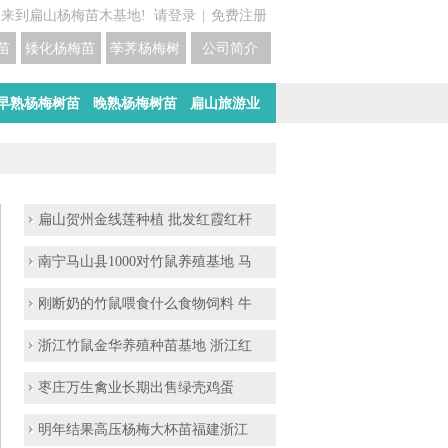
迎来到扁山杨梅苗木基地!
请登录
|
免费注册
苗培育基地
矮化杨梅苗价格
荸荠杨梅树苗培育
公司简介
早熟杨梅树苗
晚熟杨梅树苗
扁山旅游业
扁山贺州金线莲种植 批发红霞红杆
南宁马山县1000对竹鼠养殖基地 马
刚断奶的竹鼠喂食什么食物饲料 牛
浙江竹鼠金华养殖种苗基地 浙江红
枣庄万生禽业长期出售绿壳鸡蛋
明年结果高压杨梅大杯苗福建浙江