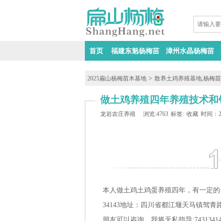
首页
福建东魁杨梅苗
漳州水晶杨梅苗
>
2025扁山杨梅苗木基地
散养土鸡养殖基地,杨梅
做土鸡养殖四年养殖技术和
龙岩农庄养殖
浏览:4763
标签:
收藏
时间：202
本人做土鸡土鸡蛋养殖四年，有一定的养
34143地址：四川省都江堰天马镇驾青路
朋友可以咨询，我将无私指导:74313414