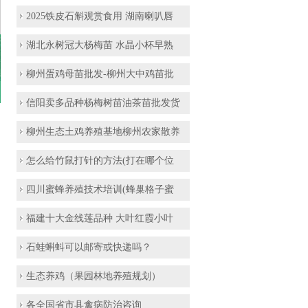
2025铁皮石斛观赏食用 湖南喇叭唇
湖北永树冠大杨梅苗 水晶小杯早熟
柳州蛋鸡母苗批发-柳州大中鸡苗批
信阳卖多品种杨梅树苗油茶苗批发货
柳州生态土鸡养殖基地柳州农家散养
怎么给竹鼠打针的方法(打在哪个位
四川蜜蜂养殖技术培训(蜂巢格子蜜
福建十大金线莲品种 大叶红霞小叶
石蛙蝌蚪可以邮寄或快递吗？
生态养鸡（果园林地养殖规划）
各全国省市县禽病防治咨询