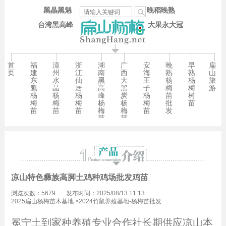
黑晶黑魁
晚稻晚熟
台湾黑高峰
大果永大冠
首
福
漳
浙
湖
广
安
晚
早
扁
页
建
州
江
南
西
海
熟
熟
山
东
水
仙
黑
大
王
杨
杨
旅
魁
晶
居
高
黑
子
梅
梅
游
杨
杨
杨
峰
炭
杨
苗
树
梅
梅
梅
杨
杨
梅
批
苗
苗
苗
苗
梅
梅
苗
发
苗
苗
凉山特色彝族高脚土鸡种鸡场批发鸡苗
浏览次数：5679
发布时间：2025/08/13 11:13
2025扁山杨梅苗木基地
>
2024竹鼠养殖基地-杨梅苗批发
冕宁土到家种养殖专业合作社长期供应凉山本