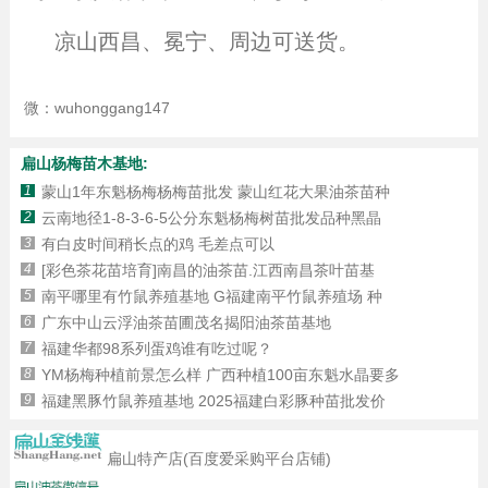
凉山西昌、冕宁、周边可送货。
微：wuhonggang147
扁山杨梅苗木基地:
1
蒙山1年东魁杨梅杨梅苗批发 蒙山红花大果油茶苗种
2
云南地径1-8-3-6-5公分东魁杨梅树苗批发品种黑晶
3
有白皮时间稍长点的鸡 毛差点可以
4
[彩色茶花苗培育]南昌的油茶苗.江西南昌茶叶苗基
5
南平哪里有竹鼠养殖基地 G福建南平竹鼠养殖场 种
6
广东中山云浮油茶苗圃茂名揭阳油茶苗基地
7
福建华都98系列蛋鸡谁有吃过呢？
8
YM杨梅种植前景怎么样 广西种植100亩东魁水晶要多
9
福建黑豚竹鼠养殖基地 2025福建白彩豚种苗批发价
扁山特产店(百度爱采购平台店铺)