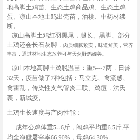
地高脚土鸡苗、生态土鸡商品鸡、生态土鸡
蛋、凉山本地土鸡出壳苗，油桃、中药材续
断。
凉山高脚土鸡红羽黑尾，腿长、黑脚、部分
土鸡还会长石灰脚，
肉质细腻紧实，味道鲜美，营养
丰富，通过林地生态放养可与天然野鸡媲美
。
凉山本地高脚土鸡脱温苗：重
5---7
两，
日龄
32天，疫苗做了7种包括：马立克、禽流感、
禽霍乱，传染性支气管炎二联、鸡痘，法氏
襄，新城疫。
土鸡生长速度与产肉性能：
成年公鸡体重
5--6斤，阉鸡平均重6.5斤.平
均全净膛屠宰率66.90%，母鸡64.30%。