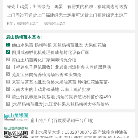
绿壳土鸡蛋，出售绿壳土鸡蛋，有需要的私聊，福建周边可送货
上门周边可送货上门福建绿壳土鸡蛋可送货上门福建绿壳土鸡厂
标签：
福建绿壳土鸡厂
福建绿壳土鸡蛋
扁山杨梅苗木基地:
1
佛山水果苗 杨梅种植 东魁杨梅苗批发 大果红花油
2
四川成都孵化机处理价成都孵化设备厂家
3
凉山土鸡苗孵化厂家饲养情况介绍
4
【福建兔子豚鼠回收】龙岩泉州漳州多人养殖黑豚满
5
芜湖宝丽肉兔养殖清场出售90头肉兔
6
来宾油茶基地批发价格大果油茶苗 种植红花油茶苗-
7
云南大中的土鸡养殖基地 云南土鸡苗批发
8
清远竹鼠养殖豚鼠基地 清远竹鼠养殖场种苗价格490
9
[水晶杨梅苗批发]九江卖挂果东魁杨梅树大杯苗价格
扁山特产店(百度爱采购平台店铺)
扁山水果苗木场：
13328738875
高产嫁接良种油茶