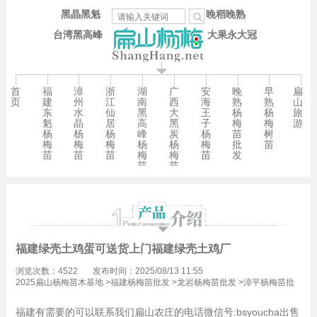
黑晶黑魁
晚稻晚熟
台湾黑高峰
大果永大冠
首
福
漳
浙
湖
广
安
晚
早
扁
页
建
州
江
南
西
海
熟
熟
山
东
水
仙
黑
大
王
杨
杨
旅
魁
晶
居
高
黑
子
梅
梅
游
杨
杨
杨
峰
炭
杨
苗
树
梅
梅
梅
杨
杨
梅
批
苗
苗
苗
苗
梅
梅
苗
发
苗
苗
福建绿壳土鸡蛋可送货上门福建绿壳土鸡厂
浏览次数：4522
发布时间：2025/08/13 11:55
2025扁山杨梅苗木基地
>
福建杨梅苗批发
>
龙岩杨梅苗批发
>
漳平杨梅苗批
发
>
吾祠乡杨梅苗批发
福建有需要的可以联系我们扁山农庄的电话微信号:bsyoucha出售