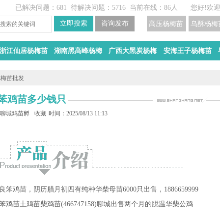
已解决问题：681
待解决问题：5716
当前在线：86人
您好!欢
高压杨梅苗
乌酥杨梅
浙江仙居杨梅苗
湖南黑高峰杨梅
广西大黑炭杨梅
安海王子杨梅苗
杨梅苗批发
笨鸡苗多少钱只
鸡苗多少钱只
聊城鸡苗孵化基地
收藏
时间：2025/08/13 11:13
鸡苗，阴历腊月初四有纯种华柴母苗6000只出售，1886659999
销售笨鸡苗土鸡苗柴鸡苗(466747158)聊城出售两个月的脱温华柴公鸡