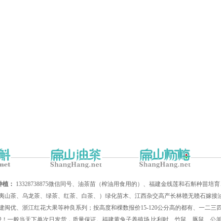
种植：
13328738875微信同号、油茶苗（榨油用食用的）、福建金线莲和石斛种苗
夷山茶、乌龙茶、绿茶、红茶、白茶、）绿化苗木、江西杂交高产长林赣无赣石嫁接油
建闽优、浙江红花大果等种良系列；按高度和棵数报价15-120公分高的都有、一二
递费！一般当天下单次日发货，质量保证。福建黄兔子养殖场,比利时、竹鼠、豚鼠、公