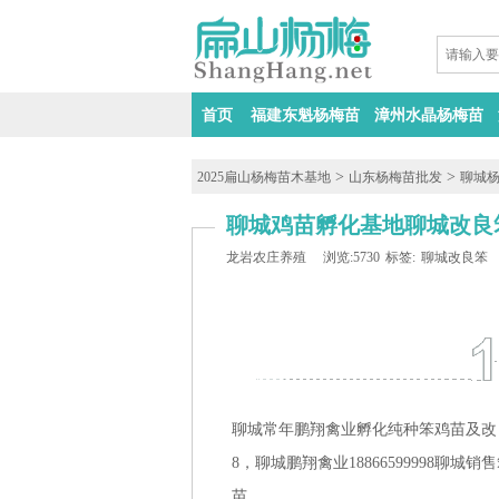
首页
福建东魁杨梅苗
漳州水晶杨梅苗
>
>
2025扁山杨梅苗木基地
山东杨梅苗批发
聊城
聊城鸡苗孵化基地聊城改良
龙岩农庄养殖
浏览:5730
标签:
聊城改良笨
聊城常年鹏翔禽业孵化纯种笨鸡苗及改良笨
8，聊城鹏翔禽业18866599998聊城
苗。