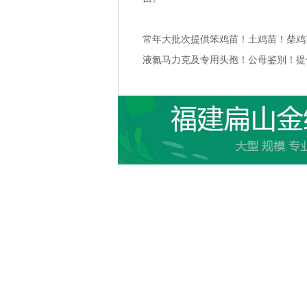
常年大批次提供笨鸡苗！土鸡苗！柴鸡苗
液氮马力克及专用头孢！公母鉴别！提