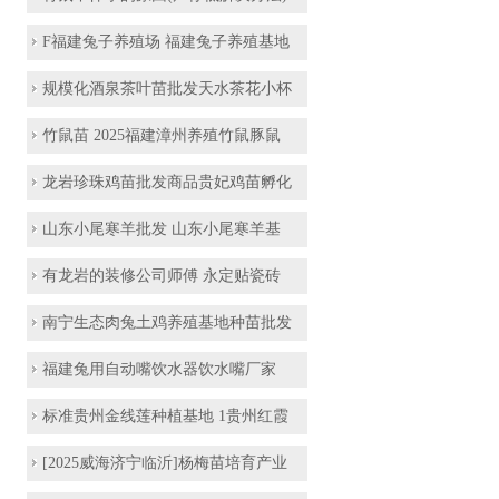
F福建兔子养殖场 福建兔子养殖基地
规模化酒泉茶叶苗批发天水茶花小杯
竹鼠苗 2025福建漳州养殖竹鼠豚鼠
龙岩珍珠鸡苗批发商品贵妃鸡苗孵化
山东小尾寒羊批发 山东小尾寒羊基
有龙岩的装修公司师傅 永定贴瓷砖
南宁生态肉兔土鸡养殖基地种苗批发
福建兔用自动嘴饮水器饮水嘴厂家
标准贵州金线莲种植基地 1贵州红霞
[2025威海济宁临沂]杨梅苗培育产业