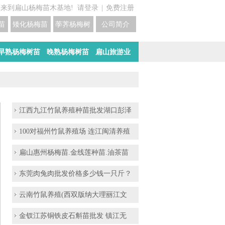
迎来到扁山杨梅苗木基地!
请登录
|
免费注册
苗培育基地
矮化杨梅苗价格
荸荠杨梅树苗培育
公司简介
早熟杨梅树苗
晚熟杨梅树苗
扁山旅游业
江西九江竹鼠养殖种苗批发湖口彭泽
100对福州竹鼠养殖场 连江闽清养殖
扁山惠州杨梅苗.金线莲种苗.油茶苗
东莞肉兔肉批发价格多少钱一只斤？
云南竹鼠养殖(西双版纳大理丽江文
金钗江苏铜铁皮石斛苗批发 镇江无