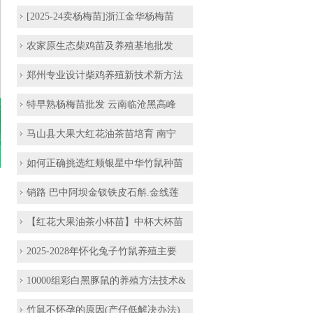
[2025-24卖杨梅苗]浙江金华杨梅苗
农家原生态柴鸡苗及养殖基地批发
郑州专业设计柴鸡养殖新技术新方法
特早熟杨梅苗批发 云南临沧黑高峰
马山县大果大红花油茶苗培育 南宁
如何正确挑选红颊银星中华竹鼠种苗
销路 巴中阿坝金钗铁皮石斛.金线莲
【红花大果油茶小杯苗】中杯大杯苗
2025-2028年怀化兔子竹鼠养殖主要
10000组彩白黑豚鼠的养殖方法技术&
竹鼠不怀孕的原因(产仔低解决办法)