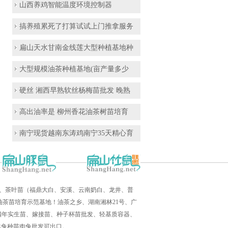
山西养鸡智能温度环境控制器
搞养殖累死了打算试试上门推拿服务
扁山天水甘南金线莲大型种植基地种
大型规模油茶种植基地(亩产量多少
硬丝 湘西早熟软丝杨梅苗批发 晚熟
高出油率是 柳州香花油茶树苗培育
南宁现货越南东涛鸡南宁35天精心育
培育、茶叶苗（福鼎大白、安溪、云南奶白、龙井、普
茶苗培育示范基地！油茶之乡、湖南湘林21号、广
三四年实生苗、嫁接苗、种子杯苗批发、轻基质容器、
羊兔种苗肉兔批发可出口。