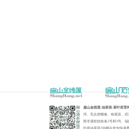
扁山金线莲-油茶苗-茶叶苗育
洱、毛尖碧螺春、铁观音、武
西岑溪软技枝条2号和3号、福
扦插油茶苗100棵起发包快