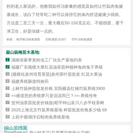
村的老人家说的，他教我如何冶家禽的感觉及如何让竹鼠肉兔健
康成长，说白了经常吃二种可以保持它的体内舒适健康少得病。
方法是二至三天一次，量大概在50-150克左右。不能很脏，要干
净卫生，好是绿娕一点的。
标签：
狗牙根冶肉兔感冒
石蛙感冒冶冶疗
竹叶冶肉兔感冒
扁山杨梅苗木基地:
1
湖南张家界黃粉虫工厂化生产基地列表
2
福建广东规模大果红花油茶苗种植种兔肉兔子养殖
3
[规模化泉州培育茶苗]泉州茶叶苗批发.红花大果油
4
福建养殖肠道特效药
5
上林竹鼠种苗批发价格 宾阳横县红颊竹鼠养殖3900
6
<<难道您的养殖梦只是说说而已？>>-养殖传奇
7
贺州油茶苗批发价钱值(昭平钟山富川八步平桂茶树
8
2025上海北京竹鼠养殖基地 种苗批发价格多少钱 68
9
上杭中都湖洋石蛙肉兔养殖基地
扁山特产店(百度爱采购平台店铺)