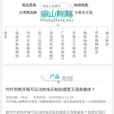
黑晶黑魁
晚稻晚熟
台湾黑高峰
大果永大冠
首
福
漳
浙
湖
广
安
晚
早
扁
页
建
州
江
南
西
海
熟
熟
山
东
水
仙
黑
大
王
杨
杨
旅
魁
晶
居
高
黑
子
梅
梅
游
杨
杨
杨
峰
炭
杨
苗
树
梅
梅
梅
杨
杨
梅
批
苗
苗
苗
苗
梅
梅
苗
发
苗
苗
竹叶和狗牙根可以冶肉兔石蛙的感冒又强身健体？
浏览次数：6816
发布时间：2025/08/13 11:19
2025扁山杨梅苗木基地
>
福建杨梅苗批发
>
龙岩杨梅苗批发
>
上杭杨梅苗批
发
>
才溪镇杨梅苗批发
娕竹叶和狗牙根可以冶肉兔石蛙的感冒又强身健体？我是听我们