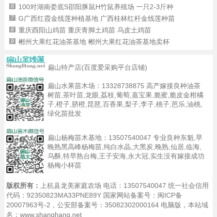
6
100对湖南娄底S邵阳豚鼠H竹鼠养殖场 一只2-3斤种
7
G广西红霞金线莲种植基地 广西桂林红杆金线莲种苗
8
重庆酉阳山鸡苗 重庆青脚土鸡苗 乌皮土鸡苗
9
郴州大果红花油茶基地 郴州大果红花油茶基地卖杯
扁山特产店(百度爱采购平台店铺)
扁山水果苗木场：
13328738875
高产嫁接良种油茶
树苗,茶叶苗,龙眼,荔枝,葡萄,嘉宝果,脆蜜,脆皮金柑橘
子,橙子,脐橙,琵琶,百香果,梨子,李子,桃子,芭乐,油桃,
绿化苗批发
扁山杨梅苗木基地：
13507540047
专业良种东魁,早
晚熟黑高峰杨梅苗,纯白水晶,大黑炭,晚熟,仙居,临海,
乌酥,特早熟台梅,王子安海,永大冠,实生没有嫁接成功
杨梅小杯苗
版权所有：
上杭县龙美家庭农场 电话：13507540047 统一社会信用
代码：92350823MA33PNE89Y 国家网站备案号：
闽ICP备
20007963号-2
，公安部备案号：35082302000164
电脑版
，本站域
名：www.shanghang.net