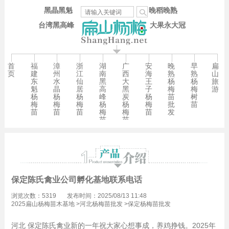
黑晶黑魁
晚稻晚熟
台湾黑高峰
大果永大冠
首
福
漳
浙
湖
广
安
晚
早
扁
页
建
州
江
南
西
海
熟
熟
山
东
水
仙
黑
大
王
杨
杨
旅
魁
晶
居
高
黑
子
梅
梅
游
杨
杨
杨
峰
炭
杨
苗
树
梅
梅
梅
杨
杨
梅
批
苗
苗
苗
苗
梅
梅
苗
发
苗
苗
保定陈氏禽业公司孵化基地联系电话
浏览次数：5319
发布时间：2025/08/13 11:48
2025扁山杨梅苗木基地
>
河北杨梅苗批发
>
保定杨梅苗批发
河北 保定陈氏禽业新的一年祝大家心想事成，养鸡挣钱。2025年