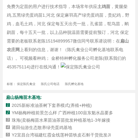
免费为定苗的用户进行技术指导，本场常年供应
土鸡苗
，黄腿柴
鸡,五黑绿壳蛋鸡苗1,河北 保定麻羽高产绿壳蛋鸡苗，贵妃鸡，野
鸡，血毛土鸡，河北 保定每五天出壳一批，孔雀苗，鸵鸟苗，鸸
鹋苗，每十五天一批，以上品种脱温苗需要提前预订，河北 保定
需要的老板联系老陈15194899957微信同号联系请说明：在
扁山
农庄网
上看到的信息，谢谢！（陈氏禽业公司孵化基地联系电
话）。可视频看种鸡； 金桥特种孵化服务公司老陈(联系我们的
453575114)进行在线沟通！
标签：
保定陈氏禽业
陈氏公司电话
陈氏孵化基地
扁山杨梅苗木基地:
1
2025新标准油茶树下套养模式(养殖+种植)
2
YM杨梅种植前景怎么样 广西种植100亩东魁水晶要多
3
珠海(卖杨梅苗水果苗油茶苗批发种植基地1-3年嫁接
4
莆田仙游生态散养绿壳蛋鸡基地
5
Y2宜昌台湾福建红霞金线莲种苗铁皮石斛干货批发JI