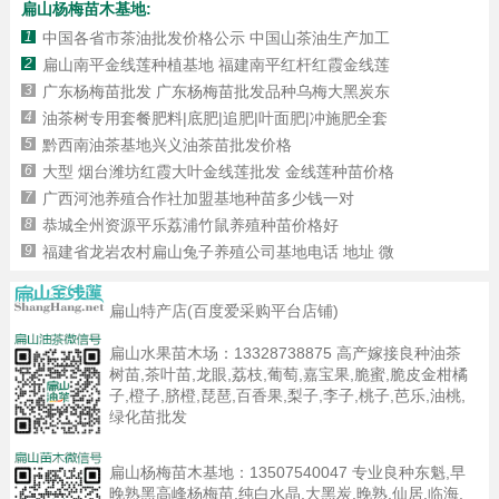
扁山杨梅苗木基地:
1
中国各省市茶油批发价格公示 中国山茶油生产加工
2
扁山南平金线莲种植基地 福建南平红杆红霞金线莲
3
广东杨梅苗批发 广东杨梅苗批发品种乌梅大黑炭东
4
油茶树专用套餐肥料|底肥|追肥|叶面肥|冲施肥全套
5
黔西南油茶基地兴义油茶苗批发价格
6
大型 烟台潍坊红霞大叶金线莲批发 金线莲种苗价格
7
广西河池养殖合作社加盟基地种苗多少钱一对
8
恭城全州资源平乐荔浦竹鼠养殖种苗价格好
9
福建省龙岩农村扁山兔子养殖公司基地电话 地址 微
扁山特产店(百度爱采购平台店铺)
扁山水果苗木场：
13328738875
高产嫁接良种油茶
树苗,茶叶苗,龙眼,荔枝,葡萄,嘉宝果,脆蜜,脆皮金柑橘
子,橙子,脐橙,琵琶,百香果,梨子,李子,桃子,芭乐,油桃,
绿化苗批发
扁山杨梅苗木基地：
13507540047
专业良种东魁,早
晚熟黑高峰杨梅苗,纯白水晶,大黑炭,晚熟,仙居,临海,