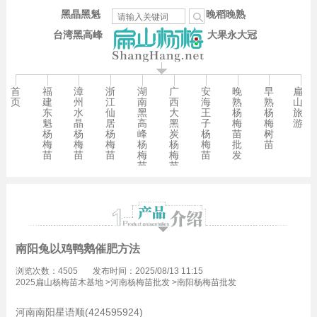
黑晶黑魁
晚稻晚熟
台湾黑高峰
大果永大冠
首
福
漳
浙
湖
广
安
晚
早
扁
页
建
州
江
南
西
海
熟
熟
山
东
水
仙
黑
大
王
杨
杨
旅
魁
晶
居
高
黑
子
梅
梅
游
杨
杨
杨
峰
炭
杨
苗
树
梅
梅
梅
杨
杨
梅
批
苗
苗
苗
苗
梅
梅
苗
发
苗
苗
南阳兔以鸡鸭鹅催肥方法
浏览次数：4505
发布时间：2025/08/13 11:15
2025扁山杨梅苗木基地
>
河南杨梅苗批发
>
南阳杨梅苗批发
河南南阳星语顺(424595924)