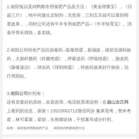
1.南阳兔以及鸡鸭鹅专用催肥产品及方法：《黄金增重宝》，《日
超三斤》，纯中药微生态制剂，无危害，三到五天就可以看到明
显效果，，同时公司还有牛羊专用催肥产品--《牛羊快育宝》。消
食开胃长得快，多卖钱。
2.南阳公司特色产品抗病毒药--瘟毒绝霸，新城疫，感冒流感特效
药，大肠杆菌药《杆菌绝霸》，呼吸道药《呼喘绝霸》，肠道药
《肠毒速治》，球虫药《球利绝霸》，特效药效果好疗效快，治
疗周期短。
3.
南阳公司
针剂有：
还有质量好的原粉，欢迎咨询，电话联系请说明：在
扁山农庄网
上看到的信息，谢谢！13523662712微信同步 氟苯尼考，替米考
星，林可霉素，柴胡，头孢噻呋钠，干扰素等成分针剂。
标签：
南阳兔鸡鸭鹅催肥产品
南阳兔鸡鸭鹅催肥方法