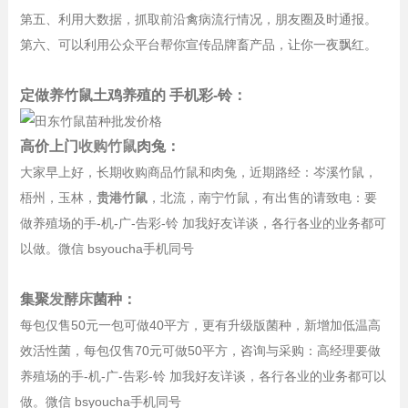
第五、利用大数据，抓取前沿禽病流行情况，朋友圈及时通报。
第六、可以利用公众平台帮你宣传品牌畜产品，让你一夜飘红。
定做养竹鼠土鸡养殖的 手机彩-铃：
高价上门
收购竹鼠
肉兔：
大家早上好，长期收购商品竹鼠和肉兔，近期路经：岑溪竹鼠，
梧州，玉林，
贵港竹鼠
，北流，南宁竹鼠，有出售的请致电：要
做养殖场的手-机-广-告彩-铃 加我好友详谈，各行各业的业务都可
以做。微信 bsyoucha手机同号
集聚
发酵床
菌种：
每包仅售50元一包可做40平方，更有升级版菌种，新增加低温高
效活性菌，每包仅售70元可做50平方，咨询与采购：高经理要做
养殖场的手-机-广-告彩-铃 加我好友详谈，各行各业的业务都可以
做。微信 bsyoucha手机同号