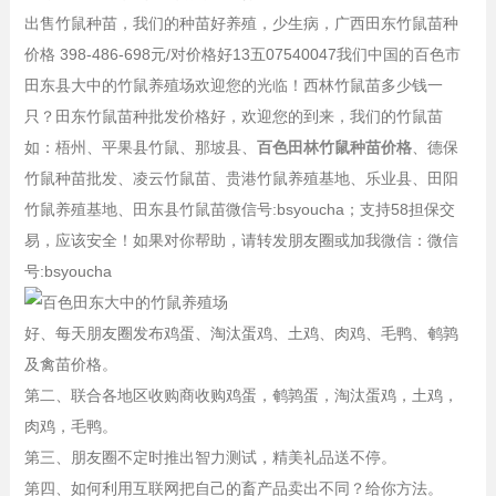
出售竹鼠种苗，我们的种苗好养殖，少生病，广西田东竹鼠苗种
价格 398-486-698元/对价格好13五07540047我们中国的百色市
田东县大中的竹鼠养殖场欢迎您的光临！西林竹鼠苗多少钱一
只？田东竹鼠苗种批发价格好，欢迎您的到来，我们的竹鼠苗
如：梧州、平果县竹鼠、那坡县、
百色田林竹鼠种苗价格
、德保
竹鼠种苗批发、凌云竹鼠苗、贵港竹鼠养殖基地、乐业县、田阳
竹鼠养殖基地、田东县竹鼠苗微信号:bsyoucha；支持58担保交
易，应该安全！如果对你帮助，请转发朋友圈或加我微信：微信
号:bsyoucha
好、每天朋友圈发布鸡蛋、淘汰蛋鸡、土鸡、肉鸡、毛鸭、鹌鹑
及禽苗价格。
第二、联合各地区收购商收购鸡蛋，鹌鹑蛋，淘汰蛋鸡，土鸡，
肉鸡，毛鸭。
第三、朋友圈不定时推出智力测试，精美礼品送不停。
第四、如何利用互联网把自己的畜产品卖出不同？给你方法。