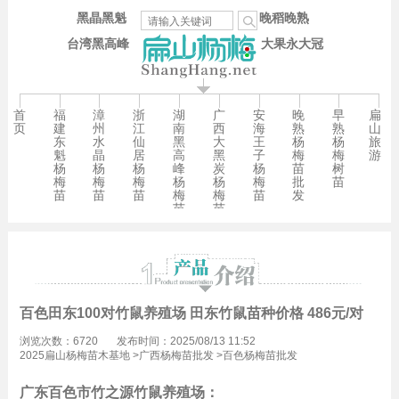
黑晶黑魁
晚稻晚熟
台湾黑高峰
大果永大冠
首
福
漳
浙
湖
广
安
晚
早
扁
页
建
州
江
南
西
海
熟
熟
山
东
水
仙
黑
大
王
杨
杨
旅
魁
晶
居
高
黑
子
梅
梅
游
杨
杨
杨
峰
炭
杨
苗
树
梅
梅
梅
杨
杨
梅
批
苗
苗
苗
苗
梅
梅
苗
发
苗
苗
百色田东100对竹鼠养殖场 田东竹鼠苗种价格 486元/对
浏览次数：6720
发布时间：2025/08/13 11:52
2025扁山杨梅苗木基地
>
广西杨梅苗批发
>
百色杨梅苗批发
广东百色市竹之源竹鼠养殖场：