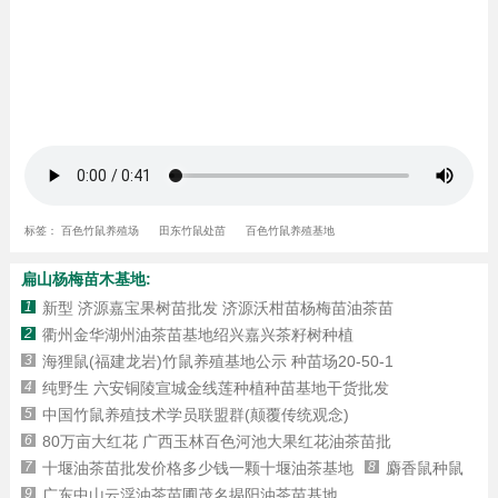
标签：
百色竹鼠养殖场
田东竹鼠处苗
百色竹鼠养殖基地
扁山杨梅苗木基地:
1
新型 济源嘉宝果树苗批发 济源沃柑苗杨梅苗油茶苗
2
衢州金华湖州油茶苗基地绍兴嘉兴茶籽树种植
3
海狸鼠(福建龙岩)竹鼠养殖基地公示 种苗场20-50-1
4
纯野生 六安铜陵宣城金线莲种植种苗基地干货批发
5
中国竹鼠养殖技术学员联盟群(颠覆传统观念)
6
80万亩大红花 广西玉林百色河池大果红花油茶苗批
7
十堰油茶苗批发价格多少钱一颗十堰油茶基地
8
麝香鼠种鼠
9
广东中山云浮油茶苗圃茂名揭阳油茶苗基地