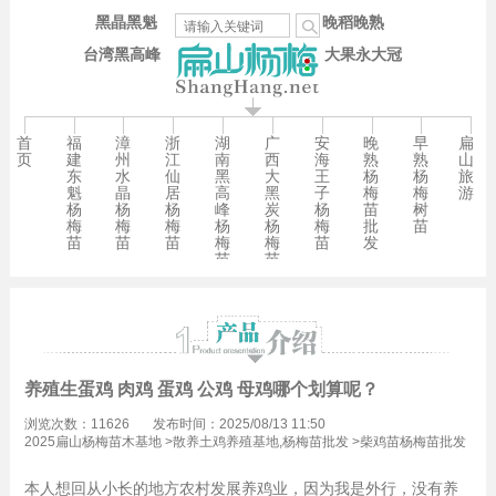
黑晶黑魁
晚稻晚熟
台湾黑高峰
大果永大冠
首
福
漳
浙
湖
广
安
晚
早
扁
页
建
州
江
南
西
海
熟
熟
山
东
水
仙
黑
大
王
杨
杨
旅
魁
晶
居
高
黑
子
梅
梅
游
杨
杨
杨
峰
炭
杨
苗
树
梅
梅
梅
杨
杨
梅
批
苗
苗
苗
苗
梅
梅
苗
发
苗
苗
养殖生蛋鸡 肉鸡 蛋鸡 公鸡 母鸡哪个划算呢？
浏览次数：11626
发布时间：2025/08/13 11:50
2025扁山杨梅苗木基地
>
散养土鸡养殖基地,杨梅苗批发
>
柴鸡苗杨梅苗批发
本人想回从小长的地方农村发展养鸡业，因为我是外行，没有养