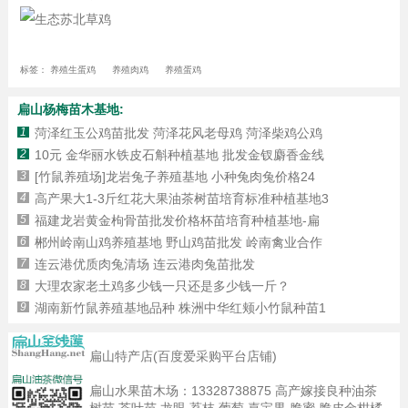
标签：
养殖生蛋鸡
养殖肉鸡
养殖蛋鸡
扁山杨梅苗木基地:
1
菏泽红玉公鸡苗批发 菏泽花风老母鸡 菏泽柴鸡公鸡
2
10元 金华丽水铁皮石斛种植基地 批发金钗麝香金线
3
[竹鼠养殖场]龙岩兔子养殖基地 小种兔肉兔价格24
4
高产果大1-3斤红花大果油茶树苗培育标准种植基地3
5
福建龙岩黄金枸骨苗批发价格杯苗培育种植基地-扁
6
郴州岭南山鸡养殖基地 野山鸡苗批发 岭南禽业合作
7
连云港优质肉兔清场 连云港肉兔苗批发
8
大理农家老土鸡多少钱一只还是多少钱一斤？
9
湖南新竹鼠养殖基地品种 株洲中华红颊小竹鼠种苗1
扁山特产店(百度爱采购平台店铺)
扁山水果苗木场：
13328738875
高产嫁接良种油茶