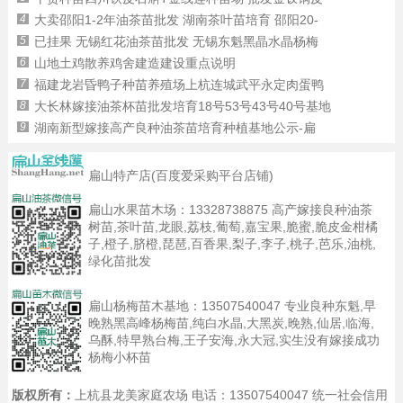
4
大卖邵阳1-2年油茶苗批发 湖南茶叶苗培育 邵阳20-
5
已挂果 无锡红花油茶苗批发 无锡东魁黑晶水晶杨梅
6
山地土鸡散养鸡舍建造建设重点说明
7
福建龙岩昏鸭子种苗养殖场上杭连城武平永定肉蛋鸭
8
大长林嫁接油茶杯苗批发培育18号53号43号40号基地
9
湖南新型嫁接高产良种油茶苗培育种植基地公示-扁
扁山特产店(百度爱采购平台店铺)
扁山水果苗木场：
13328738875
高产嫁接良种油茶
树苗,茶叶苗,龙眼,荔枝,葡萄,嘉宝果,脆蜜,脆皮金柑橘
子,橙子,脐橙,琵琶,百香果,梨子,李子,桃子,芭乐,油桃,
绿化苗批发
扁山杨梅苗木基地：
13507540047
专业良种东魁,早
晚熟黑高峰杨梅苗,纯白水晶,大黑炭,晚熟,仙居,临海,
乌酥,特早熟台梅,王子安海,永大冠,实生没有嫁接成功
杨梅小杯苗
版权所有：
上杭县龙美家庭农场 电话：13507540047 统一社会信用