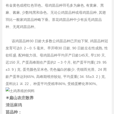
有金黄色或橙红色羽色。母鸡苗品种羽毛多为麻色, 有黄麻、黑
麻、酱麻, 少数纯黑和杂色。无论公鸡苗品种或母鸡苗品种, 其翅
羽比一般家鸡苗品种略下垂。茶花鸡苗品种中少有反毛鸡苗品
种、无尾鸡苗品种。
该鸡苗品种30 日龄大多数公鸡苗品种已开始下髯, 鸡苗品种冠
发育可达0. 2～0. 5 毫米。早开啼30 日龄, 90 日龄左右性成熟, 性
欲旺盛, 配种能力强。母鸡苗品种平均开产日龄145天, 早130 天,
迟150 天, 产蛋高峰期在产蛋的2 ～3 个月, 初产蛋平均重( 29. 95
±3. 9 ) 克, 蛋壳颜色呈米色, 壳色偏白的极少, 壳细而光滑。24 周
龄产蛋率达到65%, 高峰期维持较短, 平均蛋重( 34. 55±3. 2 ) 克,
蛋料比1 ∶4. 22 。种蛋平均受精率86%, 受精蛋孵化率90%。
☀扁山农庄散养
清远麻鸡
苗品种：