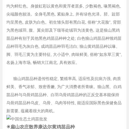
均为鲜红色。身披虹彩以黄色和黄浑者居多, 少数褐色, 喙黑褐色,
尖端颜色较淡。全身毛黑色, 紧贴身上, 并有绿色光泽。胫、趾部
均呈黑色, 皮肤为白色。初生雏头部有黑白花, 俗称“大花脸”, 背部
为黑色绒羽, 腹、翼尖部及下颌等处绒羽为淡黄色, 这是狼山黑鸡
苗品种有别于其他黑色鸡苗品种种之处; 白色狼山鸡苗品种雏鸡苗
品种羽毛为灰白色, 成鸡苗品种羽毛洁白; 狼山黄鸡苗品种以喙、
脚、羽毛三黄为主要特征, 大小适中, 肉味鲜美, 俗称“如东草三黄”,
名扬上海市场, 畅销大江南北, 具有效应。
狼山鸡苗品种遗传性稳定, 繁殖率高, 适应性及抗病力强, 肉质
鲜美、香气浓郁、致密香嫩, 为广大消费者所青睐。狼山黑、白鸡
苗品种与乌骨鸡苗品种、白羽乌骨鸡苗品种的正反交基本能保持
乌骨鸡苗品种乌皮、乌骨、乌肉等特性, 能适应国际黑色保健食品
新需要, 蕴藏着很大的商机。
☀扁山农庄散养康达尔黄鸡苗品种