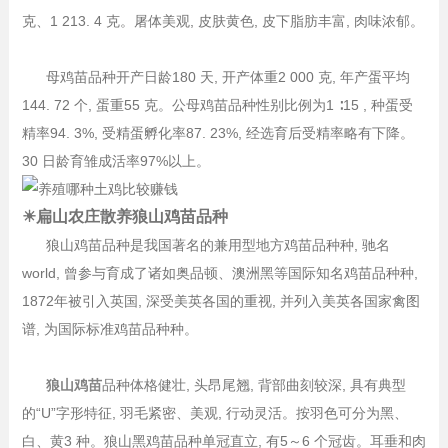
克、1 213. 4 克。屠体美观, 皮肤黄色, 皮下脂肪丰富, 肉味浓郁。
母鸡苗品种开产日龄180 天, 开产体重2 000 克, 年产蛋平均
144. 72 个, 蛋重55 克。公母鸡苗品种性别比例为1 ∶15 , 种蛋受
精率94. 3%, 受精蛋孵化率87. 23%, 经选育后受精率略有下降。
30 日龄育雏成活率97%以上。
☀扁山农庄散养狼山鸡苗品种
狼山鸡苗品种是我国著名的兼用型地方鸡苗品种种, 驰名
world, 曾参与育成了诸如奥品顿、澳洲黑等国际知名鸡苗品种种,
1872年被引入英国, 深受美英各国的重视, 并列入美英各国家禽图
谱, 为国际标准鸡苗品种种。
狼山鸡苗
品种体格健壮, 头昂尾翘, 背部曲刻较深, 具有典型
的“U”字形特征, 羽毛紧密、美观, 行动灵活。按羽色可分为黑、
白、黄3 种。狼山黑鸡苗品种单冠直立, 有5～6 个冠齿。耳垂和肉