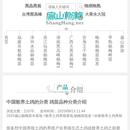
黑晶黑魁
晚稻晚熟
台湾黑高峰
大果永大冠
首
福
漳
浙
湖
广
安
晚
早
扁
页
建
州
江
南
西
海
熟
熟
山
东
水
仙
黑
大
王
杨
杨
旅
魁
晶
居
高
黑
子
梅
梅
游
杨
杨
杨
峰
炭
杨
苗
树
梅
梅
梅
杨
杨
梅
批
苗
苗
苗
苗
梅
梅
苗
发
苗
苗
中国散养土鸡的分类 鸡苗品种分类介绍
浏览次数：21076
发布时间：2025/08/13 11:44
2025扁山杨梅苗木基地
>
散养土鸡养殖基地,杨梅苗批发
>
农家散养土鸡养殖
技术,杨梅苗批发
很多想中国养殖土鸡的养殖户在养殖生态土鸡或散养土鸡之前都