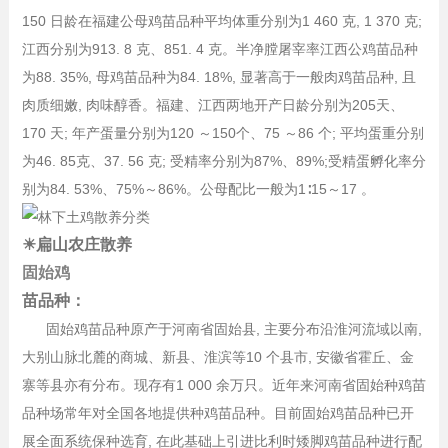
150 日龄在福建公母鸡苗品种平均体重分别为1 460 克, 1 370 克;
江西分别为913. 8 克、851. 4 克。半净膛屠宰率江西公鸡苗品种
为88. 35%, 母鸡苗品种为84. 18%, 显著高于一般肉鸡苗品种, 且
肉质细嫩, 肉味醇香。福建、江西两地开产日龄分别为205天、
170 天; 年产蛋量分别为120 ～150个、75 ～86 个; 平均蛋重分别
为46. 85克、37. 56 克; 受精率分别为87%、89%;受精蛋孵化率分
别为84. 53%、75%～86%。公母配比一般为1∶15～17 。
☀扁山农庄散养
固始鸡
苗品种：
固始鸡苗品种原产于河南省固始县, 主要分布沿淮河流域以南,
大别山脉北麓的商城、新县、淮滨等10 个县市, 安徽省霍丘、金
寨等县亦有分布。现存有1 000 余万只。近年来河南省固始种鸡苗
品种场常年对全国各地提供种鸡苗品种。目前固始鸡苗品种已开
展全面系统保种选育, 在此基础上引进比利时矮脚鸡苗品种进行配