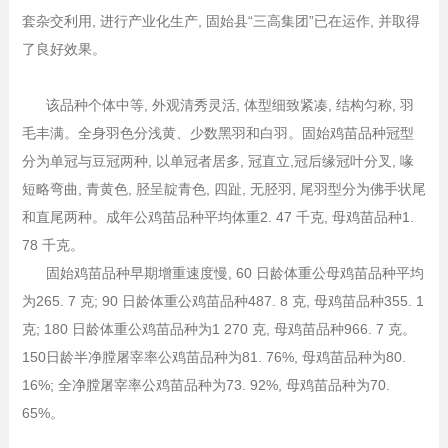
套杂交利用, 进行产业化生产, 固始县“三高集团”已在运作, 并取得
了良好效果。
该品种个体中等, 外观清秀灵活, 体型细致紧凑, 结构匀称, 羽
毛丰满。全身羽色分浅黄、少数黑羽和白羽。固始鸡苗品种冠型
分为单冠与豆冠两种, 以单冠者居多, 冠直立,冠后缘冠叶分叉, 喙
短略弯曲, 青黄色, 胫呈靛青色, 四趾, 无胫羽, 尾羽型分为佛手状尾
和直尾两种。成年公鸡苗品种平均体重2. 47 千克, 母鸡苗品种1.
78 千克。
固始鸡苗品种早期增重速度慢, 60 日龄体重公母鸡苗品种平均
为265. 7 克; 90 日龄体重公鸡苗品种487. 8 克, 母鸡苗品种355. 1
克; 180 日龄体重公鸡苗品种为1 270 克, 母鸡苗品种966. 7 克。
150日龄半净膛屠宰率公鸡苗品种为81. 76%, 母鸡苗品种为80.
16%; 全净膛屠宰率公鸡苗品种为73. 92%, 母鸡苗品种为70.
65%。