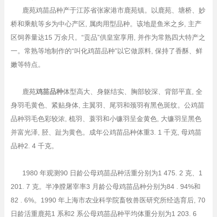
鹿苑鸡苗品种产于江苏省张家港市鹿苑镇。以鹿苑、塘桥、妙
桥和乘航等乡为中心产区, 属肉用型品种。该地是鱼米之乡, 主产
区饲养量达15 万余只。“贡品”供皇室享用, 并作为常熟四大特产之
一。常熟等地制作的“叫化鸡苗品种”以它做原料, 保持了香酥、鲜
嫩等特点。
鹿苑
鸡苗品种
体型高大、身躯结实、胸部较深、背部平直, 全
身羽毛黄色、紧贴身体, 主翼羽、尾羽和颈羽有黑色斑纹。公鸡苗
品种羽毛色彩较浓, 梳羽、蓑羽和小镰羽呈金黄色, 大镰羽呈黑色
并富光泽, 胫、趾为黄色。成年公鸡苗品种体重3. 1 千克, 母鸡苗
品种2. 4 千克。
1980 年观测90 日龄公母鸡苗品种活重分别为1 475. 2 克、1
201. 7 克。半净膛屠宰率3 月龄公母鸡苗品种分别为84 . 94%和
82 . 6%。1990 年上海市农业科学院畜牧兽医研究所经选育后, 70
日龄活重鹿苑1 系和2 系公母鸡苗品种平均体重分别为1 203. 6