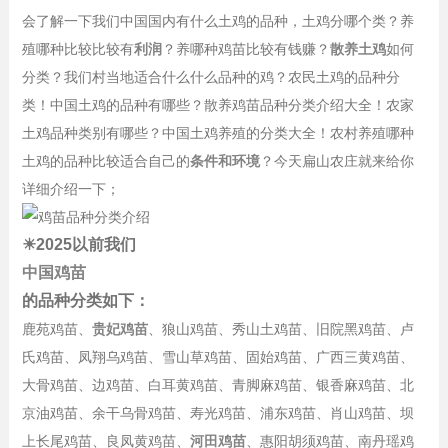
会了解一下我们中国国内有什么土鸡的品种，土鸡分哪个类？养
殖哪种比较比较有
利润
？养哪种鸡苗比较有钱赚？
散养土鸡
如何
分类？我们村当地适合什么什么品种的鸡？农民土鸡的品种分
类！中国土鸡的品种有哪些？散养鸡苗品种分类介绍大全！农家
土鸡品种类别有哪些？中国土鸡养殖的分类大全！农村养殖哪种
土鸡的品种比较适合自己的
条件和环境
？今天扁山农庄就来给你
详细介绍一下；
☀2025以前我们
中国鸡苗
的品种分类如下：
鹿苑鸡苗、
贵妃鸡苗
、狼山鸡苗、秀山土鸡苗、旧院黑鸡苗、卢
氏鸡苗、凤翔乌鸡苗、雪山草鸡苗、固始鸡苗、广西三黄鸡苗、
大骨鸡苗、边鸡苗、白耳黄鸡苗、青脚麻鸡苗、银香麻鸡苗、北
京油鸡苗、余干乌骨鸡苗、寿光鸡苗、浦东鸡苗、肖山鸡苗、坝
上长尾鸡苗、良凤黄鸡苗、
河田鸡苗
、惠阳胡须鸡苗、南丹瑶鸡