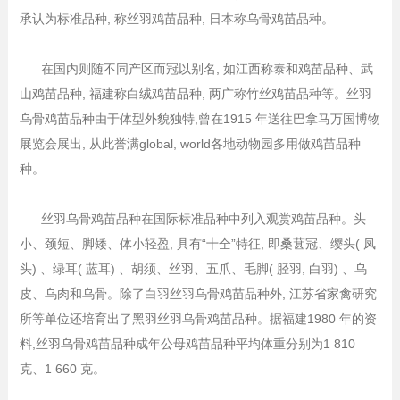
承认为标准品种, 称丝羽鸡苗品种, 日本称乌骨鸡苗品种。
在国内则随不同产区而冠以别名, 如江西称泰和鸡苗品种、武
山鸡苗品种, 福建称白绒鸡苗品种, 两广称竹丝鸡苗品种等。丝羽
乌骨鸡苗品种由于体型外貌独特,曾在1915 年送往巴拿马万国博物
展览会展出, 从此誉满global, world各地动物园多用做鸡苗品种
种。
丝羽乌骨鸡苗品种在国际标准品种中列入观赏鸡苗品种。头
小、颈短、脚矮、体小轻盈, 具有“十全”特征, 即桑葚冠、缨头( 凤
头) 、绿耳( 蓝耳) 、胡须、丝羽、五爪、毛脚( 胫羽, 白羽) 、乌
皮、乌肉和乌骨。除了白羽丝羽乌骨鸡苗品种外, 江苏省家禽研究
所等单位还培育出了黑羽丝羽乌骨鸡苗品种。据福建1980 年的资
料,丝羽乌骨鸡苗品种成年公母鸡苗品种平均体重分别为1 810
克、1 660 克。