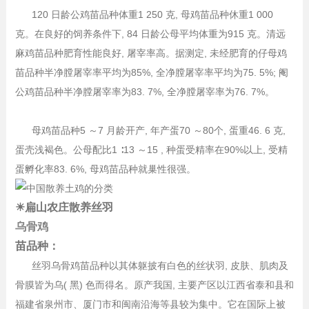
120 日龄公鸡苗品种体重1 250 克, 母鸡苗品种休重1 000
克。在良好的饲养条件下, 84 日龄公母平均体重为915 克。清远
麻鸡苗品种肥育性能良好, 屠宰率高。据测定, 未经肥育的仔母鸡
苗品种半净膛屠宰率平均为85%, 全净膛屠宰率平均为75. 5%; 阉
公鸡苗品种半净膛屠宰率为83. 7%, 全净膛屠宰率为76. 7%。
母鸡苗品种5 ～7 月龄开产, 年产蛋70 ～80个, 蛋重46. 6 克,
蛋壳浅褐色。公母配比1 ∶13 ～15 , 种蛋受精率在90%以上, 受精
蛋孵化率83. 6%, 母鸡苗品种就巢性很强。
☀扁山农庄散养丝羽
乌骨鸡
苗品种：
丝羽乌骨鸡苗品种以其体躯披有白色的丝状羽, 皮肤、肌肉及
骨膜皆为乌( 黑) 色而得名。原产我国, 主要产区以江西省泰和县和
福建省泉州市、厦门市和闽南沿海等县较为集中。它在国际上被