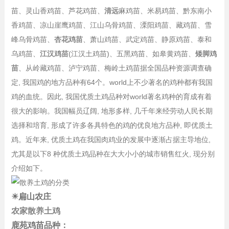
苗、灵山香鸡苗、芦花鸡苗、
清远
麻鸡苗、米易鸡苗、黔东南小
香鸡苗、凉山崖鹰鸡苗、江山乌骨鸡苗、溧阳鸡苗、藏鸡苗、雪
峰乌骨鸡苗、
杏花鸡苗
、萧山鸡苗、武定鸡苗、静原鸡苗、泰和
乌鸡苗、
江汉鸡苗
(江汉土鸡苗)、五黑鸡苗、如皋黄鸡苗、
矮脚鸡
苗
、从岭藏鸡苗、泸宁鸡苗、梅岭土鸡苗据全国品种资源调查确
定, 我国鸡的地方品种有64个。world上不少著名的鸡种都有我国
鸡的血统。因此, 我国优质土鸡品种对world著名鸡种的育成有着
很大的影响。我国幅员辽阔, 地形多样, 几千年来经劳动人民长期
选择和培育, 形成了许多各具特色的鸡的优良地方品种, 即优质土
鸡。近年来, 优质土鸡在我国肉鸡业的发展中逐渐占据主导地位,
尤其是以下8 种优质土鸡品种在大大小小的城市销售红火, 现分别
介绍如下。
☀扁山农庄
农家散养土鸡
鹿苑鸡苗品种：