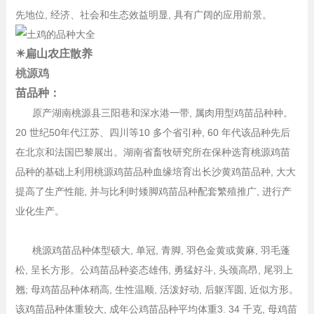
先地位, 经济、社会和生态效益明显, 具有广阔的应用前景。
☀扁山农庄散养
桃源鸡
苗品种：
原产湖南桃源县三阳巷和深水港一带, 属肉用型鸡苗品种种。
20 世纪50年代江苏、四川等10 多个省引种, 60 年代该品种先后
在北京和法国巴黎展出。湖南省畜牧研究所在保种选育桃源鸡苗
品种的基础上利用桃源鸡苗品种血缘培育出长沙黄鸡苗品种, 大大
提高了生产性能, 并与比利时矮脚鸡苗品种配套繁殖推广, 进行产
业化生产。
桃源鸡苗品种体型硕大, 单冠, 青脚, 羽色金黄或黄麻, 羽毛蓬
松, 呈长方形。公鸡苗品种姿态雄伟, 勇猛好斗, 头颈高昂, 尾羽上
翘; 母鸡苗品种体稍高, 生性温顺, 活泼好动, 后躯浑圆, 近似方形。
该鸡苗品种体重较大, 成年公鸡苗品种平均体重3. 34 千克, 母鸡苗