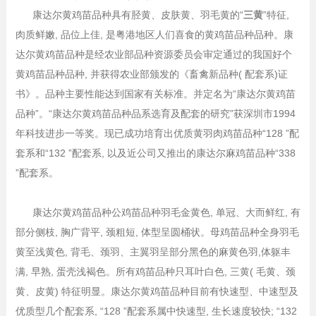
康达尔黄鸡苗品种具有胫黄、皮肤黄、羽毛黄的“
三黄
”特征,
肉质鲜嫩, 品位上佳, 是粤港地区人们喜食的黄鸡苗品种品种。康
达尔黄鸡苗品种是经农业部品种资源委员会审定通过的我国好个
黄鸡苗品种品种, 并获得农业部颁发的《畜禽新品种( 配套系)证
书》。品种主要性能达到国家有关标准。并定名为“康达尔黄鸡苗
品种”。“康达尔黄鸡苗品种品系选育及配套的研究”获深圳市1994
年科技进步一等奖。现已成功培育出优质黄羽肉鸡苗品种“128 ”配
套系和“132 ”配套系, 以及近公司又推出的康达尔麻鸡苗品种“338
”配套系。
康达尔黄鸡苗品种公鸡苗品种羽毛金黄色, 单冠、大而鲜红, 有
部分侧枝, 胸广背平, 颈粗短, 体型呈圆桶状。母鸡苗品种全身羽毛
黄至浅黄色, 背毛、颈羽、主翼羽呈部分黑色的麻黄色羽,体躯丰
满, 早熟, 蛋壳浅褐色。所有鸡苗品种只耳叶白色, 三黄( 毛黄、颈
黄、皮黄) 特征明显。康达尔黄鸡苗品种目前有快速型、中速型及
优质型几个配套系, “128 ”配套系属中快速型, 生长速度较快; “132