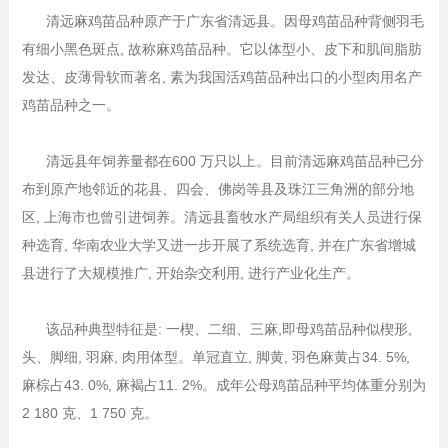
清远麻鸡苗品种原产于广东省清远县。因母鸡苗品种背侧羽毛
有细小黑色斑点, 故称麻鸡苗品种。它以体型小、皮下和肌间脂肪
发达、皮薄骨软而著名, 素为我国活鸡苗品种出口的小型肉用名产
鸡苗品种之一。
清远县年饲养量都在600 万只以上。目前清远麻鸡苗品种已分
布到原产地邻近的花县、四会、佛岗等县及珠江三角洲的部分地
区, 上海市也曾引进饲养。清远县畜牧水产局组织有关人员进行保
种选育, 华南农业大学又进一步开展了系统选育, 并在广东省增城
县进行了大规模推广, 开始杂交利用, 进行产业化生产。
该品种典型特征是: 一楔、二细、三麻,即母鸡苗品种似楔形,
头、脚细, 羽麻, 肉用体型。单冠直立, 脚黄, 羽色麻黄占34. 5%,
麻棕占43. 0%, 麻褐占11. 2%。成年公母鸡苗品种平均体重分别为
2 180 克、1 750 克。