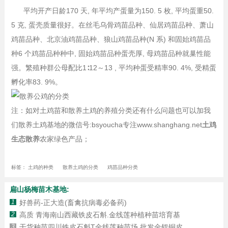
平均开产日龄170 天, 年平均产蛋量为150. 5 枚, 平均蛋重50.
5 克, 蛋壳质量很好。在丝毛乌骨鸡苗品种、仙居鸡苗品种、萧山
鸡苗品种、北京油鸡苗品种、狼山鸡苗品种(N 系) 和固始鸡苗品
种6 个鸡苗品种种中, 固始鸡苗品种蛋壳厚, 母鸡苗品种就巢性能
强。繁殖种群公母配比1∶12～13 , 平均种蛋受精率90. 4%, 受精蛋
孵化率83. 9%。
注：如对土鸡苗和散养土鸡的养殖分类还有什么问题也可以加我
们散养土鸡基地的微信号:bsyoucha专注www.shanghang.net
土鸡
生态散养
农家绿色产品；
标签：
土鸡的种类
散养土鸡的分类
鸡苗品种分类
扁山杨梅苗木基地:
1
好兽药-正大造(畜禽抗病毒必备药)
2
高质 青海南山西藏铁皮石斛.金线莲种植种苗培育基
3
干货种苗四川铁皮石斛T金线莲种苗场 批发金钗铜皮