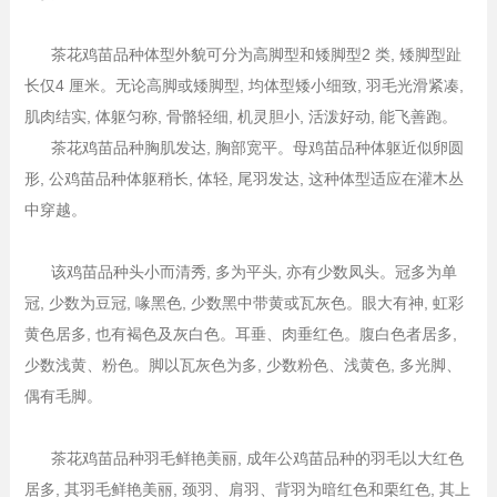
茶花鸡苗品种体型外貌可分为高脚型和矮脚型2 类, 矮脚型趾
长仅4 厘米。无论高脚或矮脚型, 均体型矮小细致, 羽毛光滑紧凑,
肌肉结实, 体躯匀称, 骨骼轻细, 机灵胆小, 活泼好动, 能飞善跑。
茶花鸡苗品种胸肌发达, 胸部宽平。母鸡苗品种体躯近似卵圆
形, 公鸡苗品种体躯稍长, 体轻, 尾羽发达, 这种体型适应在灌木丛
中穿越。
该鸡苗品种头小而清秀, 多为平头, 亦有少数凤头。冠多为单
冠, 少数为豆冠, 喙黑色, 少数黑中带黄或瓦灰色。眼大有神, 虹彩
黄色居多, 也有褐色及灰白色。耳垂、肉垂红色。腹白色者居多,
少数浅黄、粉色。脚以瓦灰色为多, 少数粉色、浅黄色, 多光脚、
偶有毛脚。
茶花鸡苗品种羽毛鲜艳美丽, 成年公鸡苗品种的羽毛以大红色
居多, 其羽毛鲜艳美丽, 颈羽、肩羽、背羽为暗红色和栗红色, 其上