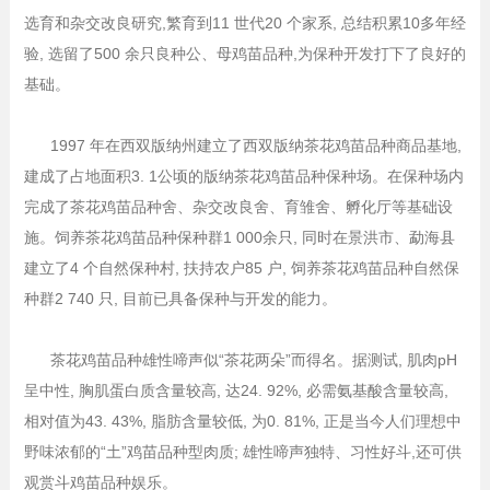
选育和杂交改良研究,繁育到11 世代20 个家系, 总结积累10多年经
验, 选留了500 余只良种公、母鸡苗品种,为保种开发打下了良好的
基础。
1997 年在西双版纳州建立了西双版纳茶花鸡苗品种商品基地,
建成了占地面积3. 1公顷的版纳茶花鸡苗品种保种场。在保种场内
完成了茶花鸡苗品种舍、杂交改良舍、育雏舍、孵化厅等基础设
施。饲养茶花鸡苗品种保种群1 000余只, 同时在景洪市、勐海县
建立了4 个自然保种村, 扶持农户85 户, 饲养茶花鸡苗品种自然保
种群2 740 只, 目前已具备保种与开发的能力。
茶花鸡苗品种雄性啼声似“茶花两朵”而得名。据测试, 肌肉pH
呈中性, 胸肌蛋白质含量较高, 达24. 92%, 必需氨基酸含量较高,
相对值为43. 43%, 脂肪含量较低, 为0. 81%, 正是当今人们理想中
野味浓郁的“土”鸡苗品种型肉质; 雄性啼声独特、习性好斗,还可供
观赏斗鸡苗品种娱乐。