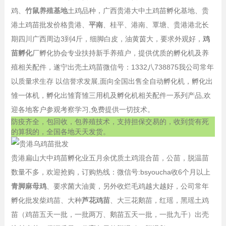
鸡、
竹鼠养殖基地
土鸡品种，广西贵港大中土鸡苗孵化基地、贵
港土鸡苗批发价格贵港、
平南
、桂平、港南、覃塘、贵港港北长
期四川广西周边3到4斤，细脚白皮，油黄茵大，要求外观好，
鸡
苗孵化
厂孵化协会专业扶持新手养殖户，提供优质的孵化机及养
殖相关配件，遂宁出壳土鸡苗微信号：1332八738875我公司常年
以质量求生存 以信誉求发展,面向全国出售全自动孵化机，孵化出
雏一体机，孵化出雏育雏三用机及孵化机相关配件一系列产品,欢
迎各地客户参观考察学习,免费提供一切技术。
防疫齐全，包回收，包养殖技术，支持担保交易的，收到货有死
的算我的，全国各地天天发货。
贵港扁山大中鸡苗孵化业五月余优质土鸡混合苗，公苗，脱温苗
数量不多，欢迎抢购，订购热线：微信号:bsyoucha收6个月以上
青脚麻母鸡
、要求菌大油黄，另外收烂毛鸡越大越好，公司常年
孵化批发柴鸡苗、大种
芦花鸡苗
、大三花鹅苗，红瑶，黑瑶土鸡
苗（鸡苗五天一批，一批两万、鹅苗五天一批，一批九千）出壳