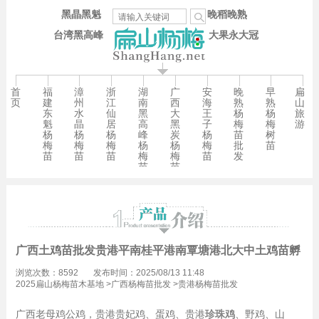
黑晶黑魁
晚稻晚熟
台湾黑高峰
大果永大冠
首
福
漳
浙
湖
广
安
晚
早
扁
页
建
州
江
南
西
海
熟
熟
山
东
水
仙
黑
大
王
杨
杨
旅
魁
晶
居
高
黑
子
梅
梅
游
杨
杨
杨
峰
炭
杨
苗
树
梅
梅
梅
杨
杨
梅
批
苗
苗
苗
苗
梅
梅
苗
发
苗
苗
广西土鸡苗批发贵港平南桂平港南覃塘港北大中土鸡苗孵化
浏览次数：8592
发布时间：2025/08/13 11:48
2025扁山杨梅苗木基地
>
广西杨梅苗批发
>
贵港杨梅苗批发
广西老母鸡公鸡，贵港贵妃鸡、蛋鸡、贵港
珍珠鸡
、野鸡、山