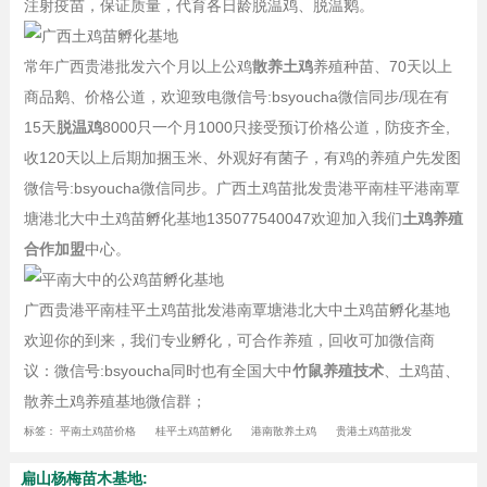
注射疫苗，保证质量，代育各日龄脱温鸡、脱温鹅。
常年广西贵港批发六个月以上公鸡
散养土鸡
养殖种苗、70天以上
商品鹅、价格公道，欢迎致电微信号:bsyoucha微信同步/现在有
15天
脱温鸡
8000只一个月1000只接受预订价格公道，防疫齐全,
收120天以上后期加捆玉米、外观好有菌子，有鸡的养殖户先发图
微信号:bsyoucha微信同步。广西土鸡苗批发贵港平南桂平港南覃
塘港北大中土鸡苗孵化基地135077540047欢迎加入我们
土鸡养殖
合作加盟
中心。
广西贵港平南桂平土鸡苗批发港南覃塘港北大中土鸡苗孵化基地
欢迎你的到来，我们专业孵化，可合作养殖，回收可加微信商
议：微信号:bsyoucha同时也有全国大中
竹鼠养殖技术
、土鸡苗、
散养土鸡养殖基地微信群；
标签：
平南土鸡苗价格
桂平土鸡苗孵化
港南散养土鸡
贵港土鸡苗批发
扁山杨梅苗木基地: