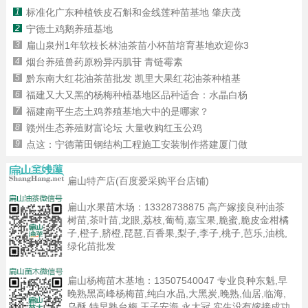
1
标准化广东种植铁皮石斛和金线莲种苗基地 肇庆茂
2
宁德土鸡鹅养殖基地
3
扁山泉州1年软枝长林油茶苗小杯苗培育基地欢迎你3
4
烟台养殖兽药原粉异丙肌苷 青链霉素
5
黔东南大红花油茶苗批发 凯里大果红花油茶种植基
6
福建又大又黑的杨梅种植基地区品种适合：水晶白杨
7
福建南平生态土鸡养殖基地大中的是哪家？
8
赣州生态养殖财富论坛 大量收购红玉公鸡
9
点这：宁德莆田钢结构工程施工安装制作搭建厦门做
扁山特产店(百度爱采购平台店铺)
扁山水果苗木场：
13328738875
高产嫁接良种油茶
树苗,茶叶苗,龙眼,荔枝,葡萄,嘉宝果,脆蜜,脆皮金柑橘
子,橙子,脐橙,琵琶,百香果,梨子,李子,桃子,芭乐,油桃,
绿化苗批发
扁山杨梅苗木基地：
13507540047
专业良种东魁,早
晚熟黑高峰杨梅苗,纯白水晶,大黑炭,晚熟,仙居,临海,
乌酥,特早熟台梅,王子安海,永大冠,实生没有嫁接成功