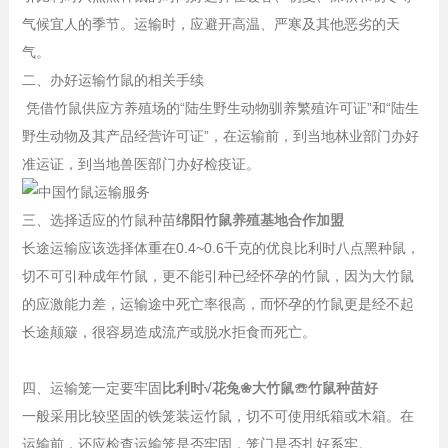
气候宜人的季节。运输时，应避开高温、严寒及其他恶劣的天
气。
二、办好运输竹鼠的相关手续
凭借竹鼠供应方养殖场的“陆生野生动物驯养繁殖许可证”和“陆生
野生动物及其产品经营许可证”，在运输前，到当地林业部门办好
准运证，到当地兽医部门办好检疫证。
三、选择适应的竹鼠种苗
绵阳竹鼠养殖基地合作加盟
长途运输应该选择体重在0.4~0.6千克的优良比利时八点黑种鼠，
切不可引种成年竹鼠，更不能引种已经怀孕的竹鼠，因为大竹鼠
的应激能力差，运输途中死亡率很高，而怀孕的竹鼠更是经不起
长途颠簸，很容易造成流产或脱水拒食而死亡。
四、运输笼一定要牢固
比利时√花兔❀大竹鼠☏竹鼠种苗好
一般采用比较坚固的铁笼装运竹鼠，切不可使用纸箱或木箱。在
运输前，还应检查运输笼是否牢固，笼门是否扎好系牢。