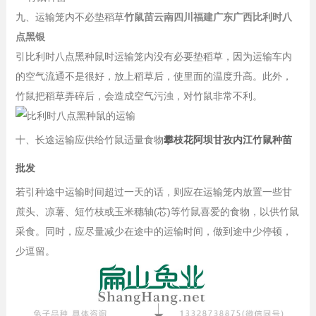
九、运输笼内不必垫稻草
竹鼠苗云南四川福建广东广西比利时八
点黑银
引比利时八点黑种鼠时运输笼内没有必要垫稻草，因为运输车内
的空气流通不是很好，放上稻草后，使里面的温度升高。此外，
竹鼠把稻草弄碎后，会造成空气污浊，对竹鼠非常不利。
十、长途运输应供给竹鼠适量食物
攀枝花阿坝甘孜内江竹鼠种苗
批发
若引种途中运输时间超过一天的话，则应在运输笼内放置一些甘
蔗头、凉薯、短竹枝或玉米穗轴(芯)等竹鼠喜爱的食物，以供竹鼠
采食。同时，应尽量减少在途中的运输时间，做到途中少停顿，
少逗留。