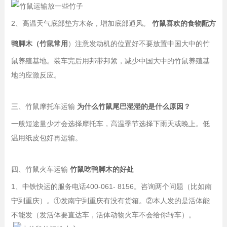
2、高温天气底部垫方木条，增加底部通风。
竹鼠喜欢的食物配方
鸭脚木（竹鼠常用
）注意发动机的位置好不要放置中国大中的竹
鼠养殖基地。装车完后用邦带邦紧，减少中国大中的竹鼠养殖基
地的应激反应。
三、竹鼠摩托车运输
为什么竹鼠尾巴湿湿的是什么原因？
一般短途量少才会选择摩托车，高温季节选择下雨天或晚上。低
温用纸皮包好再运输。
四、竹鼠火车运输
竹鼠吃鸭脚木的好处
1、中铁快运的服务电话400-061- 8156。咨询两个问题（比如南
宁到重庆）。①发南宁到重庆有没有货箱。②本人发的是活体能
不能发（发活体要直达车，活体动物火车不会给你转车）。