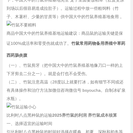
到场以后很容易造成拉肚子）。运输过程中放一些粗饲料（竹
子、木薯杆、少量的甘蔗等）供中国大中的竹鼠养殖基地食用 。
商品中国大中的竹鼠养殖基地运输建议：商品鼠的运输关键是保
证100%成活率和零受伤就成功了。
竹鼠常用药物备用养殖中草药
西药肠炎腹
（一）、竹鼠剪牙（把中国大中的竹鼠养殖基地像刀口一样的上
下牙剪去二分之一）。就是会打也不会受伤。
（二）、竹鼠注意高温（28度以上就要打冰，如有细节不同或还
有具体操作和治疗方法加微信咨询微信号:bsyoucha。自制冰矿泉
水瓶）。
比利时八点黑种鼠的运输
2025养竹鼠的利润 养竹鼠成本核算
一、选择适宜的运输时间
引比利时八点黑种鼠的时间好选择在暖春、初夏、深秋和初冬等