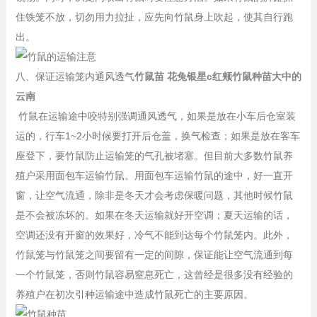
住铁笼不放，切勿用力拉扯，应先向竹鼠身上吹起，使其自行跑
出。
八、保证运输笼内通风透气
竹鼠苗 花兔银星c红颊竹鼠种苗大中的
云南
竹鼠在运输途中咬特别强调通风透气，如果是放在小车后仓室装
运的，行车1~2小时候要打开后仓盖，换气检查；如果是放在客车
座登下，要竹鼠防止运输笼的气孔被堵塞。但目前大多数竹鼠养
殖户采用面包车运输竹鼠。用面包车运输竹鼠的途中，好一直开
窗，让空气流通，除非是冬天才会考虑保暖问题，其他时候竹鼠
是不会被冻坏的。如果在冬天运输就好开空调；夏天运输的话，
空调还没有开窗的效果好，冷气不能到达每个竹鼠笼内。此外，
竹鼠笼与竹鼠笼之间要留有一定的间隙，保证能让空气流通到每
一个竹鼠笼，否则竹鼠容易窒息死亡，这曾经是很多没有经验的
养殖户在初次引种运输途中造成竹鼠死亡的主要原因。