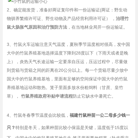
2、确定能发货，准备好两证复印件和一份运输证(两证：野生动
物驯养繁殖许可证、野生动物及产品经营利用许可证） ，
治理竹
鼠大肠胀气原因和治疗预防方法
，在当地林业局开一份运输证。
3、竹鼠火车运输注意天气温度，夏秋季节温度相对很高，发中国
大中的竹鼠养殖基地选择温度下降到28度以下（下雨天或者是晚
上），炎热天气长途运输一定要亲自压运，压运过程中，尽量做
到货箱与货箱之间的距离在20公分以上。每一个货箱尽量少放中
国大中的竹鼠养殖基地，里面有足够的空间保证中国大中的竹鼠
养殖基地运动和散热。笼子里面多放水份粗饲料（甘蔗、皇竹
草），
竹鼠养殖政府补贴申请流程
防止它缺水中暑死亡。
4、竹鼠冬春季节温度会比较低，
福建竹鼠种苗一公二母多少钱一
只？
特别是冬天，如果种苗比较小保温是关键，温度低于15度以
下，中国大中的竹鼠养殖基地先生 笼子里面要放稻草（肚皮受凉