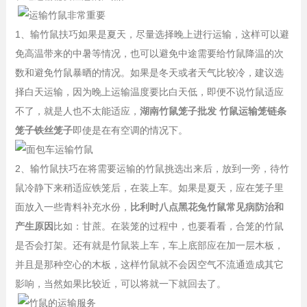
1、输竹鼠扶巧如果是夏天，尽量选择晚上进行运输，这样可以避
免高温带来的中暑等情况，也可以避免中途需要给竹鼠降温的次
数和避免竹鼠暴晒的情况。如果是冬天或者天气比较冷，建议选
择白天运输，因为晚上运输温度要比白天低，即便不说竹鼠适应
不了，就是人也不太能适应，
湖南竹鼠笼子批发 竹鼠运输笼链条
笼子铁丝笼子
即使是在有空调的情况下。
2、输竹鼠扶巧在将需要运输的竹鼠挑选出来后，放到一旁，待竹
鼠冷静下来稍适应铁笼后，在装上车。如果是夏天，应在笼子里
面放入一些青料补充水份，
比利时八点黑花兔竹鼠常见病防治和
产生原因
比如：甘蔗。在装笼的过程中，也要看看，合笼的竹鼠
是否会打架。还有就是竹鼠装上车，车上底部应在加一层木板，
并且是那种空心的木板，这样竹鼠就不会因空气不流通造成其它
影响，当然如果比较近，可以将就一下就回去了。