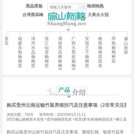
黑晶黑魁
晚稻晚熟
台湾黑高峰
大果永大冠
首
福
漳
浙
湖
广
安
晚
早
扁
页
建
州
江
南
西
海
熟
熟
山
东
水
仙
黑
大
王
杨
杨
旅
魁
晶
居
高
黑
子
梅
梅
游
杨
杨
杨
峰
炭
杨
苗
树
梅
梅
梅
杨
杨
梅
批
苗
苗
苗
苗
梅
梅
苗
发
苗
苗
购买贵州云南运输竹鼠养殖扶巧及注意事项（2非常关注重要
浏览次数：7629
发布时间：2025/08/13 11:11
2025扁山杨梅苗木基地
>
贵州杨梅苗批发
>
凯里(黔东南)杨梅苗批发
>
麻江县
杨梅苗批发
购买运输贵州云南竹鼠扶巧及注意事项、繁殖红颊、银星竹鼠养