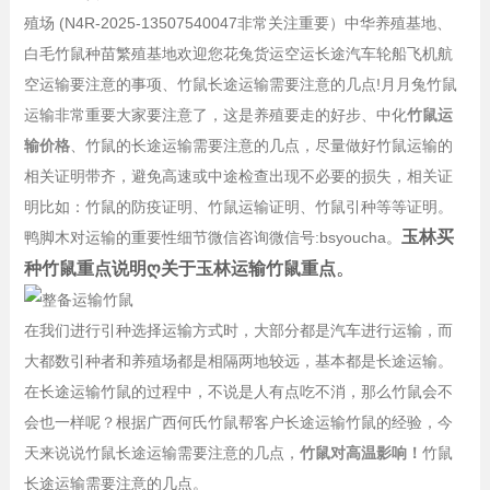
殖场
(N4R-2025-13507540047非常关注重要）
中华养殖基地、
白毛竹鼠种苗繁殖基地欢迎您花兔货运空运长途汽车轮船飞机航
空运输要注意的事项、竹鼠长途运输需要注意的几点!月月兔竹鼠
运输非常重要大家要注意了，这是养殖要走的好步、中化
竹鼠运
输价格
、竹鼠的长途运输需要注意的几点，尽量做好竹鼠运输的
相关证明带齐，避免高速或中途检查出现不必要的损失，相关证
明比如：竹鼠的防疫证明、竹鼠运输证明、竹鼠引种等等证明。
玉林买
鸭脚木对运输的重要性细节微信咨询微信号:bsyoucha。
。
种竹鼠重点说明ღ关于玉林运输竹鼠重点
在我们进行引种选择运输方式时，大部分都是汽车进行运输，而
大都数引种者和养殖场都是相隔两地较远，基本都是长途运输。
在长途运输竹鼠的过程中，不说是人有点吃不消，那么竹鼠会不
会也一样呢？根据广西何氏竹鼠帮客户长途运输竹鼠的经验，今
天来说说竹鼠长途运输需要注意的几点，
竹鼠对高温影响！
竹鼠
长途运输需要注意的几点。