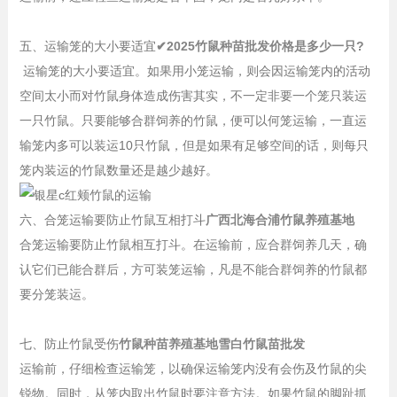
五、运输笼的大小要适宜
✔2025竹鼠种苗批发价格是多少一只?
运输笼的大小要适宜。如果用小笼运输，则会因运输笼内的活动
空间太小而对竹鼠身体造成伤害其实，不一定非要一个笼只装运
一只竹鼠。只要能够合群饲养的竹鼠，便可以何笼运输，一直运
输笼内多可以装运10只竹鼠，但是如果有足够空间的话，则每只
笼内装运的竹鼠数量还是越少越好。
六、合笼运输要防止竹鼠互相打斗
广西北海合浦竹鼠养殖基地
合笼运输要防止竹鼠相互打斗。在运输前，应合群饲养几天，确
认它们已能合群后，方可装笼运输，凡是不能合群饲养的竹鼠都
要分笼装运。
七、防止竹鼠受伤
竹鼠种苗养殖基地雪白竹鼠苗批发
运输前，仔细检查运输笼，以确保运输笼内没有会伤及竹鼠的尖
锐物。同时，从笼内取出竹鼠时要注意方法。如果竹鼠的脚趾抓