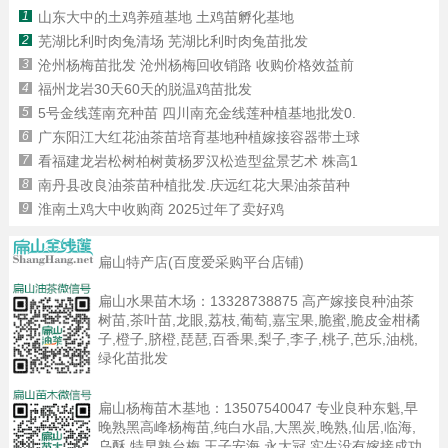
1
山东大中的土鸡养殖基地 土鸡苗孵化基地
2
芜湖比利时肉兔清场 芜湖比利时肉兔苗批发
3
沧州杨梅苗批发 沧州杨梅回收销路 收购价格效益前
4
福州龙岩30天60天的脱温鸡苗批发
5
5号金线莲南充种苗 四川南充金线莲种植基地批发0.
6
广东阳江大红花油茶苗培育基地种植嫁接容器带土球
7
看福建龙岩松树柏树黄杨罗汉松造型盆景艺术 株高1
8
南丹县改良油茶苗种植批发.庆远红花大果油茶苗种
9
淮南土鸡大中收购商 2025过年了卖好鸡
扁山特产店(百度爱采购平台店铺)
扁山水果苗木场：
13328738875
高产嫁接良种油茶
树苗,茶叶苗,龙眼,荔枝,葡萄,嘉宝果,脆蜜,脆皮金柑橘
子,橙子,脐橙,琵琶,百香果,梨子,李子,桃子,芭乐,油桃,
绿化苗批发
扁山杨梅苗木基地：
13507540047
专业良种东魁,早
晚熟黑高峰杨梅苗,纯白水晶,大黑炭,晚熟,仙居,临海,
乌酥,特早熟台梅,王子安海,永大冠,实生没有嫁接成功