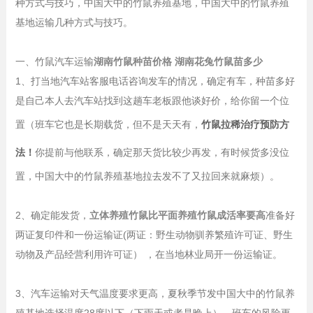
种方式与技巧，中国大中的竹鼠养殖基地，中国大中的竹鼠养殖
基地运输几种方式与技巧。
一、竹鼠汽车运输
湖南竹鼠种苗价格 湖南花兔竹鼠苗多少
1、打当地汽车站客服电话咨询发车的情况，确定有车，种苗多好
是自己本人去汽车站找到这趟车老板跟他谈好价，给你留一个位
置（班车它也是长期载货，但不是天天有，
竹鼠拉稀治疗预防方
法！
你提前与他联系，确定那天货比较少再发，有时候货多没位
置，中国大中的竹鼠养殖基地拉去发不了又拉回来就麻烦）。
2、确定能发货，
立体养殖竹鼠比平面养殖竹鼠成活率要高
准备好
两证复印件和一份运输证(两证：野生动物驯养繁殖许可证、野生
动物及产品经营利用许可证） ，在当地林业局开一份运输证。
3、汽车运输对天气温度要求更高，夏秋季节发中国大中的竹鼠养
殖基地选择温度28度以下（下雨天或者是晚上）。班车的风险更