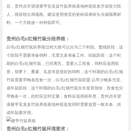
后，贵州贞丰望谟册亨安龙县竹鼠养殖基地种苗批发牙齿咬力惊
人，很容咬出洞逃跑。建议使用便宜的瓷砖或者砖头当做隔离材
料。一个方格放一对种鼠即可。
贵州白毛c红颊竹鼠分段养殖：
白毛c红颊竹鼠的养殖过程大致可以分为三个时段。繁殖阶段：这
个阶段不需要准备饲料，无需太多准备工作。幼鼠阶段：这个时
期的白毛c红颊竹鼠，已经离乳，需要人工投食，饲料应选用软
质，胡萝卜、番薯、瓜皮等是很好的饲料，这个时期的白毛c红颊
竹鼠需要早晚各投食一次，白毛c红颊竹鼠联盟 以早少晚多为宜。
成年鼠阶段：这个时期的白毛c红颊竹鼠生长发育很快，投食也分
早晚各一次，此时应定时定量，食料应选用秸秆类，贵州贞丰望
谟册亨安龙县竹鼠养殖基地种苗批发同时需要放置一根木条，供
成年鼠磨牙用。
贵州白毛c红颊竹鼠环境要求：