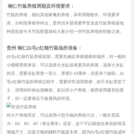
铜仁竹鼠养殖周期及环境要求：
竹鼠的养殖，相比其他家禽的养殖，具有周期较长，环境要求
高，分时段养殖等特点，贵州贞丰望谟册亨安龙县竹鼠养殖基地
种苗批发今天竹鼠联盟就给大家介绍一些竹鼠养殖的经验之谈。
贵州 铜仁白毛c红颊竹鼠场所准备：
白毛c红颊竹鼠养殖前期，需要先确定养殖规模和场所，对一般的
小规模养殖来说，可以选择大水缸或者废弃的房屋，选择大水缸
的话，需要在缸里垫一层土，厚度5-10厘米，但是有个缺陷，白
毛c红颊竹鼠的养殖过程中，需要经常清理粪便，由于水缸里垫了
土，清理的时候会很麻烦。多以对小户养殖，推荐使用废弃的屋
子，但一定要保证干燥通风的环境。
对大户养殖而言，可以使用小型方格的养殖方法，一般长宽高
为：60、60、40（单位厘米）适宜，这个可以根据自身实际情况
增减尺寸，但是方格的隔料不能是木类，因为白毛c红颊竹鼠成年