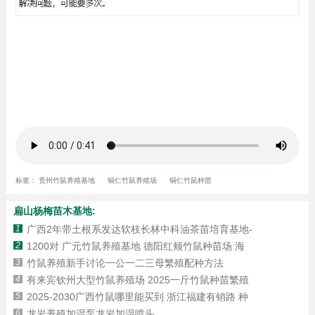
标签：
贵州竹鼠养殖基地
铜仁竹鼠养殖场
铜仁竹鼠种苗
扁山杨梅苗木基地:
1
广西2年带土根系发达软枝长林中科油茶苗培育基地-
2
1200对 广元竹鼠养殖基地 德阳红颊竹鼠种苗场 海
3
竹鼠养殖新手讨论一公一二三母繁殖配种方法
4
有来宾钦州大型竹鼠养殖场 2025一斤竹鼠种苗繁殖
5
2025-2030广西竹鼠哪里能买到 浙江福建有销路 种
6
龙岩养殖加湿泵龙岩加湿喷头