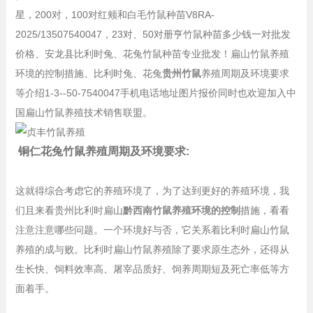
星，200对，100对红颊和白毛竹鼠种苗V8RA-
2025/13507540047，23对、50对册亨竹鼠种苗多少钱一对批发
价格、安龙县比利时兔、花兔竹鼠种苗专业批发！扁山竹鼠养殖
环境的控制措施、比利时兔、花兔
贵州竹鼠
养殖周期及环境要求
等介绍1-3--50-7540047手机电话地址图片报价同时也欢迎加入中
国扁山竹鼠养殖技术销售联盟。
铜仁花兔竹鼠养殖周期及环境要求:
这就得综合考虑它的养殖环境了，为了达到更好的养殖环境，我
们且来看贵州比利时扁山
黔西南竹鼠养殖环境的控制
措施，看看
注意注意哪些问题。一个环境好与否，它关系着比利时扁山竹鼠
养殖的成与败。比利时扁山竹鼠养殖除了要求原生态外，还得从
生长快、饲料效率高、屠宰品质好、饲养周期短及死亡率低等方
面着手。