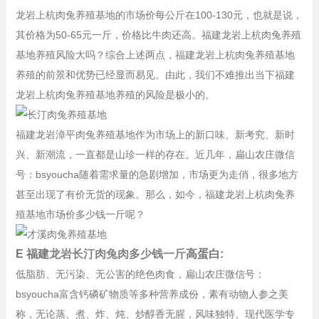
龙岩上杭肉兔养殖基地的市场价每公斤在100-130元，也就是说，
其价格为50-65元一斤，价格比牛肉还高。福建龙岩上杭肉兔养殖
基地养殖风险大吗？综合上述两点，福建龙岩上杭肉兔养殖基地
养殖的前景和优势已经显而易见。由此，我们不难推出当下福建
龙岩上杭肉兔养殖基地养殖的风险是极小的。
福建龙岩漳平肉兔养殖基地作为市场上的新口味、新考究、新时
兴、新潮流，一直都是山珍一样的存在。近几年，扁山农庄微信
号：bsyoucha随着需求量的急剧增加，市场更为走俏，很多地方
甚至出现了有价无货的现象。那么，如今，福建龙岩上杭肉兔养
殖基地市场价多少钱一斤呢？
E 福建
龙岩长汀肉兔肉多少钱一斤
高蛋白:
低脂肪、无污染、无公害的绝色肉食，扁山农庄微信号：
bsyoucha富含钙磷矿物质等多种营养成份，素有动物人参之美
称，无论蒸、煮、炸、炖、炒醇香无腥，风味独特。现代医学专