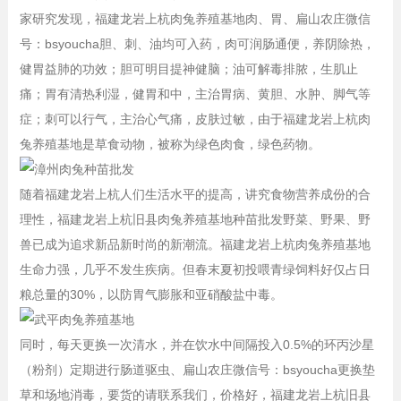
家研究发现，福建龙岩上杭肉兔养殖基地肉、胃、扁山农庄微信
号：bsyoucha胆、刺、油均可入药，肉可润肠通便，养阴除热，
健胃益肺的功效；胆可明目提神健脑；油可解毒排脓，生肌止
痛；胃有清热利湿，健胃和中，主治胃病、黄胆、水肿、脚气等
症；刺可以行气，主治心气痛，皮肤过敏，由于福建龙岩上杭肉
兔养殖基地是草食动物，被称为绿色肉食，绿色药物。
随着福建龙岩上杭人们生活水平的提高，讲究食物营养成份的合
理性，福建龙岩上杭旧县肉兔养殖基地种苗批发野菜、野果、野
兽已成为追求新品新时尚的新潮流。福建龙岩上杭肉兔养殖基地
生命力强，几乎不发生疾病。但春末夏初投喂青绿饲料好仅占日
粮总量的30%，以防胃气膨胀和亚硝酸盐中毒。
同时，每天更换一次清水，并在饮水中间隔投入0.5%的环丙沙星
（粉剂）定期进行肠道驱虫、扁山农庄微信号：bsyoucha更换垫
草和场地消毒，要货的请联系我们，价格好，福建龙岩上杭旧县