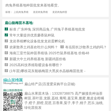
肉兔养殖基地种苗批发来基地看货。
标签：
上杭肉兔养殖
龙岩肉兔养殖
龙岩肉兔种苗
扁山杨梅苗木基地:
1
标准 广东种兔 深圳商品兔 广州兔子养殖基地批发
2
常年大量提供优质麝香鼠种鼠
3
龙岩养殖孵化设备批发龙岩蛋孵化机
4
农家散养土鸡喜欢吃什么饲料？
5
有岳阳长沙散养土鸡的吗？
6
海南三亚竹鼠种苗养殖场 2025竹鼠养殖基地 价格48
7
新疆大中土鸡养殖基地 新疆鸡苗价格
8
2025高科技养殖取暖设备有哪些？
9
(1年苗)攀枝花东魁杨梅苗大黑炭水晶杨梅苗批发 -
扁山特产店(百度爱采购平台店铺)
扁山水果苗木场：
13328738875
高产嫁接良种油茶
树苗,茶叶苗,龙眼,荔枝,葡萄,嘉宝果,脆蜜,脆皮金柑橘
子,橙子,脐橙,琵琶,百香果,梨子,李子,桃子,芭乐,油桃,
绿化苗批发