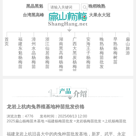
黑晶黑魁
晚稻晚熟
台湾黑高峰
大果永大冠
首
福
漳
浙
湖
广
安
晚
早
扁
页
建
州
江
南
西
海
熟
熟
山
东
水
仙
黑
大
王
杨
杨
旅
魁
晶
居
高
黑
子
梅
梅
游
杨
杨
杨
峰
炭
杨
苗
树
梅
梅
梅
杨
杨
梅
批
苗
苗
苗
苗
梅
梅
苗
发
苗
苗
龙岩上杭肉兔养殖基地种苗批发价格
浏览次数：4776
发布时间：2025/08/13 12:00
2025扁山杨梅苗木基地
>
福建杨梅苗批发
>
龙岩杨梅苗批发
>
上杭杨梅苗批
发
福建龙岩上杭旧县大中的肉兔种苗批发基地，新罗、武平、永定