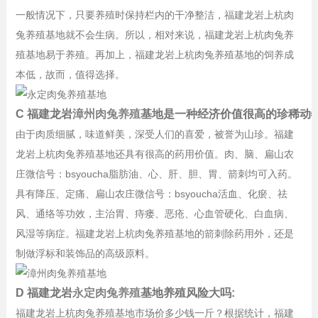
一般情况下，只要养殖时保持栏内的干净整洁，福建龙岩上杭肉
兔养殖基地就不会生病。所以，相对来说，福建龙岩上杭肉兔养
殖基地易于养殖。再加上，福建龙岩上杭肉兔养殖基地的饲养成
本低，故而，值得选择。
C 福建龙岩
漳州肉兔养殖
基地是一种经济价值很高的珍稀动物
由于肉质细腻，味道鲜美，深受人们的喜爱，被誉为山珍。福建
龙岩上杭肉兔养殖基地还具有很高的药用价值。肉、脑、扁山农
庄微信号：bsyoucha脂肪油、心、肝、胆、胃、箭刺均可入药。
具有降压、定痛、扁山农庄微信号：bsyoucha活血、化瘀、祛
风、通络等功效，主治胃、痔瘘、恶疮、心血管硬化、白血病、
风湿等病症。福建龙岩上杭肉兔养殖基地的箭刺除药用外，还是
制做浮标和装饰品的高级原料。
D 福建龙岩
永定肉兔养殖
基地养殖风险大吗:
福建龙岩上杭肉兔养殖基地市场价多少钱一斤？根据统计，福建