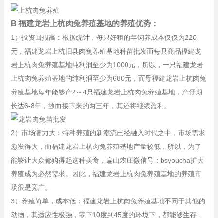
B 福建
龙岩上杭肉兔养殖
基地的养殖优势：
1）投资回报高：根据统计，每只好租的年饲养成本仅仅为220
元，福建龙岩上杭旧县肉兔养殖基地种苗批发而每只商品福建龙
岩上杭肉兔养殖基地纯利润至少为1000元，所以，一只福建龙岩
上杭肉兔养殖基地的纯利润至少为680元，而母福建龙岩上杭肉兔
养殖基地每年能够产2～4只福建龙岩上杭肉兔养殖基地，产仔期
长达6-8年，故而接下来的两三年，其还将继续盈利。
2）市场潜力大：特种养殖的新潮流已经融入时代之中，市场需求
愈发得大，而福建龙岩上杭肉兔养殖基地产量较低，所以，为了
能够让大众都购得起这种美食，扁山农庄微信号：bsyoucha扩大
养殖成为必然需求。因此，福建龙岩上杭肉兔养殖基地的养殖市
场很是宽广。
3）养殖简单，成本低：福建龙岩上杭肉兔养殖基地不同于其他的
动物，其适应性极强，零下10度到45度的环境下，都能够生存，