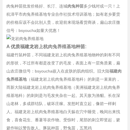
肉兔种苗批发价格好、长汀、连城
肉兔种苗
多少钱对或一只！上
杭漳平市肉兔养殖基地专业合作社技术培训基地；如有老乡要货
的价格应该不会比别人贵，欢迎前来现场看货商谈，扁山农庄微
信号：bsyoucha如量大优惠！
A 优质福建龙岩上杭
肉兔养殖基地
种苗:
福建竹鼠种苗，不同福建龙岩上杭肉兔养殖基地物种的刺有不同
的形状，不过所有都是改变了的毛发，表面上有一层角质素，扁
山农庄微信号：bsyoucha嵌入在皮肤的肌肉组织。旧大陆
福建肉
兔养殖基地
（福建龙岩上杭肉兔养殖基地科）的刺是一束束的，
而新大陆福建龙岩上杭肉兔养殖基地（美洲福建龙岩上杭肉兔养
殖基地科）的刺则是与毛发夹杂在一起。其天敌为渔貂。长在深
山老林，多成群结队，破坏庄稼。发怒时直立起，像箭一样剌
人。福建龙岩上杭肉兔养殖基地白天躲在穴中睡觉，晚间出来找
食，喜食花生、番薯等农作物。受惊时，尾部的刺立即竖起，簌
簌作响以警告敌人。豚鼠种苗，野兔苗，五黑鸡