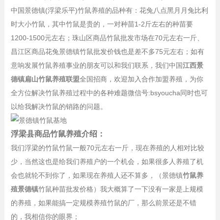
中国景德镇(浮梁乐平)竹鼠养殖的品种有：花兔八点黑月月兔比利
时大小竹鼠，其中竹鼠是贵的，一对种苗1-2斤左右的种苗要
1200-1500元左右；珠山区商品竹鼠批发市场在70元左右一斤、
昌江区商品花兔景德镇竹鼠批发价钱也是差不多75元左右；如有
意响发展竹鼠养殖事业的朋友可以和我们联系，我们中国
江西景
德镇扁山竹鼠养殖联盟
全国招商，欢迎加入合作加盟养殖，为你
全方位解决竹鼠养殖过程中的各种难题微信号:bsyoucha同时也可
以给我解决竹鼠的销路的问题。
浮梁县商品竹鼠养殖介绍：
我们浮梁的竹鼠竹鼠一般70元左右一斤，现在养殖的人相对比较
少，当然这也是给我们养殖户的一个机会，如果很多人养殖了机
会也就轮不到你了，如果现在养殖人还不算多，（景德镇
竹鼠养
殖景德镇
竹鼠种苗批发价格）我大概算了一下没有一家是上规模
的养殖，如果能搞一定规模养殖竹鼠的厂，那么前景还是不错
的，我相信你的眼界；