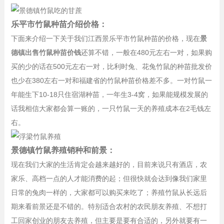
乐平市竹鼠种苗介绍价格：
下面来介绍一下关于我们江西景乐平市竹鼠种苗的价格，现在
景
德镇出售竹鼠种苗价钱
还算不错，一般在480元左右一对，如果购
买的少的话在500元左右一对，比利时兔、花兔竹鼠的种苗批发价
也少在380左右一对和福建省的竹鼠种苗价格差不多。一对竹鼠一
年能生下10-18只住宿湖种苗，一年生3-4窝，如果能规模发展的
话我相信大家都会算一账的，一只竹鼠一天的养殖成本在2毛钱左
右。
景德镇竹鼠养殖销种和前景：
现在我们大家的生活肯定会越来越好的，目前来说只有酒店，农
家乐、高档一点的人才能消费的起；但很快就会达到像我们家里
日常的兔肉一样的，大家都可以购买来吃了；养殖竹鼠从长远后
期来看前景还是不错的。特别适合农村的农民朋友养殖、不想打
工回家创业的朋友去养殖，但主要是要有合适的，另外就要有一