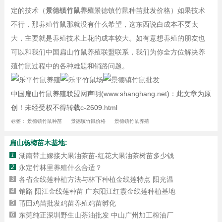
定的技术（
景德镇竹鼠养殖
景德镇竹鼠种苗批发价格）如果技术
不行，那养殖竹鼠那就没有什么希望，这东西说白成本不要太
大，主要就是养殖技术上花的成本较大。如有意想养殖的朋友也
可以和我们中国扁山竹鼠养殖联盟联系，我们为你全方位解决养
殖竹鼠过程中的各种难题和销路问题。
中国扁山竹鼠养殖联盟网声明(www.shanghang.net)：此文章为原
创！未经受权不得转载c-2609.html
标签：
景德镇竹鼠种苗
景德镇竹鼠价格
景德镇竹鼠养殖
扁山杨梅苗木基地:
1
湖南带土嫁接大果油茶苗-红花大果油茶树苗多少钱
2
永定竹林里养殖什么合适？
3
各省金线莲种植方法与林下种植金线莲特点 阳光温
4
销路 阳江金线莲种苗 广东阳江红霞金线莲种植基地
5
莆田鸡苗批发鸡苗养殖鸡苗孵化
6
东莞纯正深圳野生山茶油批发 中山广州加工榨油厂