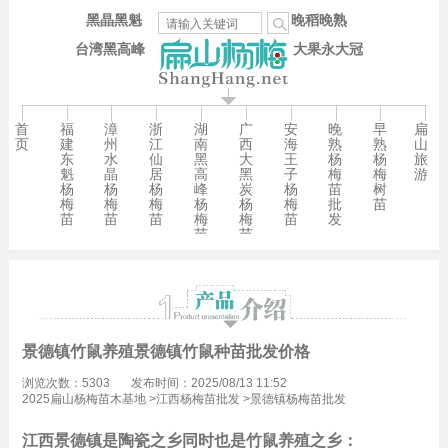
黑晶黑魁
晚稻晚熟
台湾黑高峰
大果永大冠
首
福
漳
浙
湖
广
安
晚
早
扁
页
建
州
江
南
西
海
熟
熟
山
东
水
仙
黑
大
王
杨
杨
旅
魁
晶
居
高
黑
子
梅
梅
游
杨
杨
杨
峰
炭
杨
苗
树
梅
梅
梅
杨
杨
梅
批
苗
苗
苗
苗
梅
梅
苗
发
苗
苗
景德镇竹鼠养殖景德镇竹鼠种苗批发价格
浏览次数：5303
发布时间：2025/08/13 11:52
2025扁山杨梅苗木基地
>
江西杨梅苗批发
>
景德镇杨梅苗批发
江西景德镇是陶瓷之乡同时也是竹鼠养殖之乡：