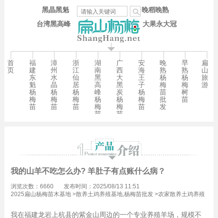
黑晶黑魁
晚稻晚熟
台湾黑高峰
大果永大冠
首
福
漳
浙
湖
广
安
晚
早
扁
页
建
州
江
南
西
海
熟
熟
山
东
水
仙
黑
大
王
杨
杨
旅
魁
晶
居
高
黑
子
梅
梅
游
杨
杨
杨
峰
炭
杨
苗
树
梅
梅
梅
杨
杨
梅
批
苗
苗
苗
苗
梅
梅
苗
发
苗
苗
我的山羊不吃怎么办? 羊肚子有点账什么病？
浏览次数：6660
发布时间：2025/08/13 11:51
2025扁山杨梅苗木基地
>
散养土鸡养殖基地,杨梅苗批发
>
农家散养土鸡养殖
技术,杨梅苗批发
我在福建龙岩上杭县的紫金山周边的一个专业养殖羊场，规模不