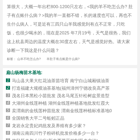
算很大，大概一年出栏800-1200只左右，<我的羊不吃怎么办? 肚
子有点账什么病？>我的羊一直都不错，长的速度也可以，再也不
生什么病人，可是近有三四只山羊我感觉到有点不正常，只吃
饭，也很少喝水的，现在是2025 年7月19号，天气是很热，我们
这上杭县周边的温度大概在30度左右，天气是感觉好热。请大家
诊断一下我这是什么问题？
标签：
山羊不吃怎么办?
羊肚子有点账是什么病?
扁山杨梅苗木基地:
1
马山县大果大红花油茶苗培育 南宁白山城厢镇油茶
2
打造福建大规模油茶基地(福州漳州宁德改良高产茶
3
茂名日本黑松小苗批发 茂名马尾五针松树盆景造型
4
大湖州金线莲种植 湖州金线莲种植基地批发红霞大
5
卖渭南的金线莲种苗批发 渭南金线莲种植标准基地0
6
全国销售大平二号蚯蚓正品
7
龙岩永定贵妃鸡批发及养殖有多少家？
8
湖南云南四川竹子粉碎机批发价格多少一台？