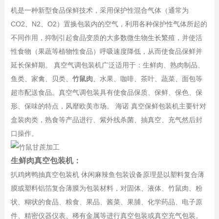
机是一种新型食品保鲜技术，采用保护性混合气体（通常为
CO2、N2、O2）置换包装内的空气，利用各种保护性气体所起的
不同作用，抑制引起食品变质的大多数微生物生长繁殖，并使活
性食物（果蔬等植物性食品）呼吸速度降低，从而使食品保鲜并
延长保鲜期。 真空气调包装机广泛适用于：生鲜肉、熟肉制品、
鱼类、家禽、贝类、
竹鼠肉
、水果、咖啡、茶叶、蔬菜、面包等
超市配送食品。真空气调包装具有使食品保质、保鲜、保色、保
形、保味的特点，风靡欧美市场。 海诺 真空保鲜包装机主要针对
盒装肉类，熟食等产品进行、紫外线杀菌、抽真空、充气然后封
口操作。
生鲜肉真空包装机：
扒鸡烤鸭抽真空包装机 休闲麻辣鱼包装设备原理是以塑料复合薄
膜或塑料铝箔复合薄膜为包装材料，对固体、液体、竹鼠肉、粉
状、糊状的食品、粮食、果品、酱菜、果脯、化学药品、电子原
件、精密仪器仪表、稀有金属等进行真空包装或真空充气包装。