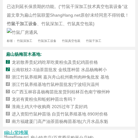
已达到延长保质期的功能。{"竹鼠干深加工技术真空包装设备"这
篇文章为扁山竹鼠联盟ShangHang.net原创!未经同意不得转载！
竹鼠干加工设备
、竹鼠深加工、竹鼠真空包装}
标签：
竹鼠深加工
竹鼠加工设备
竹鼠真空包装
竹鼠干加工
扁山杨梅苗木基地:
1
龙岩散养贵妃鸡吃草吃黄粉虫及贵妃鸡苗价格
2
云南软枝2-3油茶苗批发 金线莲种苗 水晶杨梅树小
3
浙江竹鼠养殖网 嘉兴舟山杭州衢州肉种兔批发 基地
4
浙江竹鼠养殖基地竹鼠种苗批发|宁波绍兴温州
5
G广西玉林容县杨梅苗批发货到桂林百色南宁柳州种
6
龙岩有黄粉虫和蚯蚓种苗出售吗？
7
淮南土鸡大中收购商 2025过年了卖好鸡
8
进入资阳竹鼠种苗场 自贡竹鼠养殖基地 890对价格
9
南方福建厦门高产油茶苗杨梅苗基地(六月水晶东魁
扁山特产店(百度爱采购平台店铺)