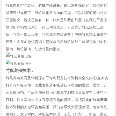
竹鼠肉真空包装机、
竹鼠养殖设备厂家
批发价钱便宜！如你的竹
鼠养殖成规模了，有竹鼠销售方面的问题，可以找我们扁山竹鼠
联盟解决！解决思路有二种：好种是和我们加盟（在我们平台上
放你们的销售信息）；第二种方式是：引进先进竹鼠深加工设
备、竹鼠干加工设施！竹鼠真空包装设备！中国竹鼠加工先进的
设备！欢迎加微信咨询！把现杀的新鲜竹鼠加工成即可食用的竹
鼠肉、烤竹鼠肉、红烧竹鼠肉批发...
竹鼠养殖技术：
竹鼠养殖繁育及饲料深加工专利配方技术资料大全文集汇编,本资
料具有可复制性，因此发货后不接受任何理由的退款、退货，介
意者请慎拍。产品为国家知识产权局专利技术原版资料，资料可
订制，如果基地里面没有您感兴趣的资料，请把需要的
竹鼠养殖
技术
资料的关键词告知客服，我们会尽快为您现整理。包含专利
发明人、发明时间、对应技术原理、工艺（配方）、简图，以及