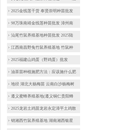
2025金线莲干货 奉贤崇明种苗批发
98万珠南靖金线莲种苗批发 漳州南
汕尾竹鼠养殖基地种苗批发 2025陆
江西南昌野兔竹鼠养殖基地 竹鼠种
2025福建山鸡蛋（野鸡蛋）批发
油茶苗种植施肥方法：应该施什么肥
地径 湖北大杨梅苗 云南白沙杨梅树
遵义蜜蜂养殖基地(遵义铜仁贵阳蜂
2025龙岩土鸡苗龙岩永定漳平土鸡散
销湘西竹鼠养殖基地 湖南湘西银星