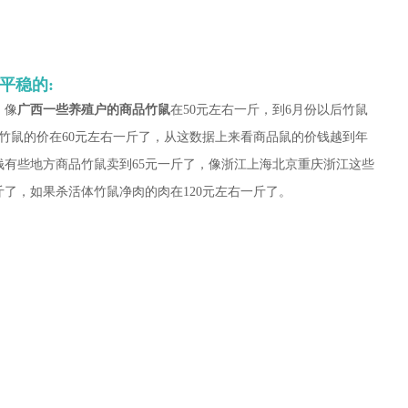
平稳的:
，像
广西一些养殖户的商品竹鼠
在50元左右一斤，到6月份以后竹鼠
后竹鼠的价在60元左右一斤了，从这数据上来看商品鼠的价钱越到年
价钱有些地方商品竹鼠卖到65元一斤了，像浙江上海北京重庆浙江这些
斤了，如果杀活体竹鼠净肉的肉在120元左右一斤了。