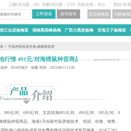
已解决问题：681
待解决问题：5716
当前在线：86人
您好!欢
高压杨梅苗
乌酥杨梅
浙江仙居杨梅苗
湖南黑高峰杨梅
广西大黑炭杨梅
安海王子杨梅苗
>
批发
竹鼠种苗批发价格,杨梅苗批发
地行情 491元/对海狸鼠种苗商品
4竹鼠种苗
2024竹鼠行情
收藏
时间：2025/08/13 12:00
、
399
元/对、
699
元/对、
文昌琼海
895
元/对、
499
元/对、
595元/对、
8
海狸鼠种苗商品、海南1月份新竹鼠养殖技术、培训、价格、销售、
.同时扁山有按年或按月收费的微信远程技术指导服务：白沙三沙1