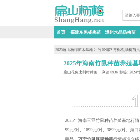
首页
福建东魁杨梅苗
漳州水晶杨梅苗
>
2025扁山杨梅苗木基地
竹鼠销路与价格,杨梅苗
2025年海南竹鼠种苗养殖基
扁山花兔比利时种兔
浏览:6936
标签:
202
2025年海南
三亚
竹鼠种苗养殖基地行情
99
元/对、
18
99
元/对、
38
99
元/对、
海口
商品、
万宁竹鼠豚鼠
种苗
行情标准介绍