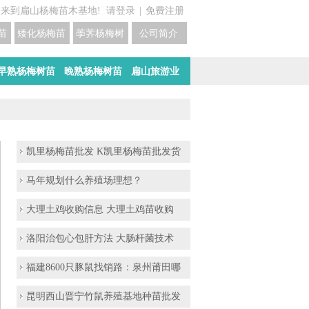
迎来到扁山杨梅苗木基地!
请登录
|
免费注册
苗培育基地
矮化杨梅苗价格
荸荠杨梅树苗培育
公司简介
早熟杨梅树苗
晚熟杨梅树苗
扁山旅游业
凯里杨梅苗批发 K凯里杨梅苗批发货
马年规划什么养殖场理想？
大理土鸡收购信息 大理土鸡苗收购
洛阳治包心包肝方法 大肠杆菌技术
福建8600只豚鼠找销路：泉州莆田哪
昆明西山晋宁竹鼠养殖基地种苗批发