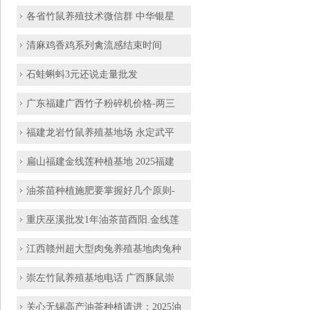
各省竹鼠养殖技术微信群 中华银星
清麻鸡香鸡系列禽流感结束时间
石蛙蝌蚪3元还说走量批发
广东福建广西竹子粉碎机价格-两三
福建龙岩竹鼠养殖基地场 永定武平
扁山福建金线莲种植基地 2025福建
油茶苗种植施肥要掌握好几个原则-
重庆巫溪批发1年油茶苗酉阳.金线莲
江西赣州超大型肉兔养殖基地肉兔种
崇左竹鼠养殖基地电话 广西豚鼠崇
关心无锡高产油茶种植请进：2025油