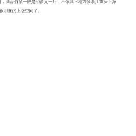
对，商品竹鼠一般是60多元一斤，不像其它地方像浙江重庆上海
很明显的上涨空间了。