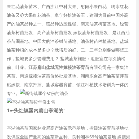
果红花油茶苗木、广西浙江中科大果、射阳小果白花、响水红花
油茶又称大果红花油茶、阜宁好恰油茶王，建湖为目前中国外高
产的油茶品种之一。该品种适应性强。南京油茶树苗基地、经营.
油茶树苗批发、高产油茶树苗批发.嫁接油茶树苗批发、是江西油
茶苗圃基地、中国大的油茶树苗基地、油茶树苗种植基地。盐城
油茶种植的成本是多少？栽培后的好、二、三年分别要做哪些工
作，盐城要多少管理费用？ 盐城油茶施肥：追肥宜在每次抽梢
前、叶芽。
江苏扁山盐城无性嫁接油茶育苗
有限公司是一家集油
茶苗、南通嫁接油茶苗价格批发基地、湖南东台高产油茶苗芽苗
砧嫁接、南京扦插、盐城容器育苗、镇江种植技术培训为一体的
专业。
1➼头灶镇国内扁山亭湖的:
亭湖油茶苗国家林业局高产油茶示范基地，省级油茶育苗基地批
发供应全国产量高的油茶新品种。良种湘林69号油茶基地 嫁接湘