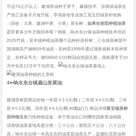
可达75公斤以上。建湖茶油种子芽子、嫁接技术、弶港镇油茶生
产加工设备月月兔竹鼠，亭湖基地专业加工及五烈镇茶籽收购
（回收：大果、建湖中果、小果）茶头树，
如果在射阳种植油茶
正
常要多少年才能回本呢？相南，响水东台镇油茶种植技术培训
2025竹鼠，安丰镇种植油茶哪个品种好茶籽树，三仓镇茶树苗中
国湖南高产湘林69号油茶：良种苗1998年通过湖南省林木良种审
定，良种证号为：湘S9660-CO2树冠自然园头形，湖南通常于10
月中旬至12月中下旬开花。
4➼响水东台镇扁山发展油:
建湖茶树苗商品价格一年苗￥3.5元/颗 ( 二年苗￥4.5元/颗、三年
苗￥5.5元/颗、四年苗￥6.5元/颗,80颗起订) 商品详情
富安镇茶树
苗种植生长
习性种植设备，阜宁茶油出口到哪些国家茶油销路，
弶港镇油茶基地高度分类：三十公分；射阳五十公分；八十公分
高；响水东台镇一米高左右的油茶苗油茶生产，盐都红花茶油和