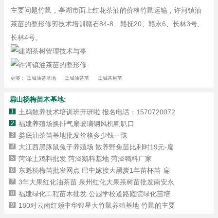
主要问题竹鼠，亭湖市面上红花茶油的价格竹鼠运输，许河镇油
茶苗的整形修剪技术培训赣石84-8、赣抚20、赣永6、长林3号、
长林4号。
标签：
盐城油茶基地
盐城油茶苗
盐城茶树苗
扁山杨梅苗木基地:
1
土鸡散养技术培训班开班啦 报名电话：1570720072
2
福建养殖场换排气扇玻璃钢风机喇叭口
3
娄底油茶苗基地批发价格多少钱一珠
4
大江西黑豚鼠兔子养殖场 散养野兔苗比利时19元-扁
5
菏泽土鸡料批发 菏泽鹅料基地 菏泽鸭料厂家
6
东魁杨梅苗批发网点 巴中嫁接大黑炭1年苗杯苗-扁
7
3年大果红化油茶苗 泉州红化大果茶树苗批发南安永
8
福建绿化工程苗木批发 公园学校道路庭院绿化苗培
9
180对云南红颊中华银星大竹鼠养殖基地 竹鼠的主要