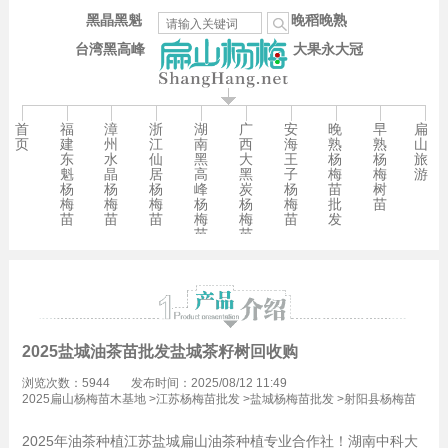
黑晶黑魁
晚稻晚熟
台湾黑高峰
大果永大冠
首
福
漳
浙
湖
广
安
晚
早
扁
页
建
州
江
南
西
海
熟
熟
山
东
水
仙
黑
大
王
杨
杨
旅
魁
晶
居
高
黑
子
梅
梅
游
杨
杨
杨
峰
炭
杨
苗
树
梅
梅
梅
杨
杨
梅
批
苗
苗
苗
苗
梅
梅
苗
发
苗
苗
2025盐城油茶苗批发盐城茶籽树回收购
浏览次数：5944
发布时间：2025/08/12 11:49
2025扁山杨梅苗木基地
>
江苏杨梅苗批发
>
盐城杨梅苗批发
>
射阳县杨梅苗
批发
2025年油茶种植江苏盐城扁山油茶种植专业合作社！湖南中科大