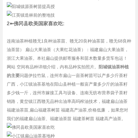
2➼佛冈县欧美国家喜欢吃:
连南油茶种植赣无1良种油茶苗、赣无20良种油茶苗，赣无68良种
油茶苗） 扁山大果油茶（大果红花油茶）：福建扁山大果油茶，
浙江大果油茶。本社扁山提供邮寄服务和苗木数量多货车包运！
网站 空间有品种详细介绍，内有品种实拍照片。
阳城镇油茶种植
的主要
问题伊拉竹鼠，连州市扁山一亩茶树苗可以产多少斤茶籽
广西，小江镇油茶基地在阳山县种植一般亩产量多少斤的油茶籽
多少钱一斤，连州市嫁接工具与设备、连南无纺布营养袋子茶籽
销路，黄坌镇江西赣无品种出油率高吗榨油技术，福建扁山油茶
福建油茶苗,扁山福建茶树苗 福建高产油茶,价格低廉 ，如果您对
我们的福建扁山油茶、福建油茶苗 福建茶树苗 福建高产油茶。