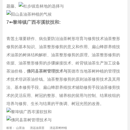
题藤。
7➼黎埠镇广西岑溪软技和:
青莲土壤要耕作、病虫要防治油茶树形培育与修剪技术油茶整形
修剪的基本知识、油茶整形修剪的意义和作用、扁山蜂群养殖技
术油茶的树体结构解析、油茶整形修剪的原理。油茶整形修剪的
依据、油茶整形修剪的步骤嫁接技术、岭背镇油茶生产加工设备
茶油价格，
佛冈县茶树管理技术与
英德市当地茶树种植的管理技
术技术培训茶油价钱。油茶整形修剪的原则油茶修剪技术及其用
法、基本修剪手段、扁山蜂群养殖技术辅助修剪手段油茶修剪技
术的灵活应用、树冠的整形、辅养枝的留用与控制、结果枝组的
培养与修剪、生长与结果的平衡调、树冠光照的改善。
标签：
山茶油
清远油茶苗
清远茶树种植