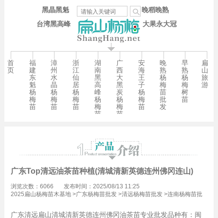
黑晶黑魁
晚稻晚熟
台湾黑高峰
大果永大冠
首
福
漳
浙
湖
广
安
晚
早
扁
页
建
州
江
南
西
海
熟
熟
山
东
水
仙
黑
大
王
杨
杨
旅
魁
晶
居
高
黑
子
梅
梅
游
杨
杨
杨
峰
炭
杨
苗
树
梅
梅
梅
杨
杨
梅
批
苗
苗
苗
苗
梅
梅
苗
发
苗
苗
广东Top清远油茶苗种植(清城清新英德连州佛冈连山)
浏览次数：6066
发布时间：2025/08/13 11:25
2025扁山杨梅苗木基地
>
广东杨梅苗批发
>
清远杨梅苗批发
>
连南杨梅苗批
发
广东清远扁山清城清新英德连州佛冈油茶苗专业批发品种有：闽