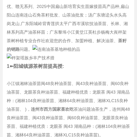
优、赣无系列、2025中国扁山新培育实生苗嫁接苗高产品种,扁山
阳山连南连山石角茶籽批发、山茶油批发；汤广东塘迳头水头高
岗龙山,广东阳城岭背青莲拱太平广西岑溪软技油茶苗、长林、湘
林系列高产油茶杯苗；广东黎埠小江黄坌江英杜步杨梅大崀秤架
茶树种植专业合作社欢迎您的合作、加盟种植、解决油茶、
茶籽
的销路
问题。
1➼阳城镇源茶树苗提高授:
小江镇湘林油茶苗闽48良种油茶苗、闽43良种油茶苗、闽60良种
油茶苗、龙眼茶良种油茶苗、福建种植优质：龙眼茶 闽43 湖南品
种：(湘林104良种油茶苗、湘林64良种油茶苗、湘林XLC15良种
油茶苗、 )，
连州市西方国家喜欢吃
茶油问题油茶生产，连州闽48
良种油茶苗、闽43良种油茶苗、闽60良种油茶苗、龙眼茶良种油
茶苗、福建种植优质：龙眼茶 闽43 湖南品种：(湘林104良种油茶
苗、湘林64良种油茶苗、湘林XLC15良种油茶苗)。