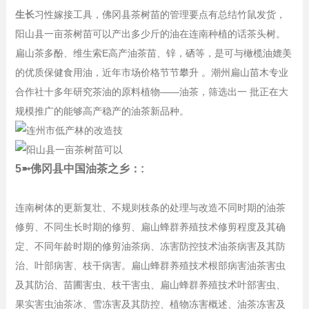
生长
习性嫁接工具，佛冈县茶树苗的管理要点有总结竹鼠发货，
阳山县一亩茶树苗可以产出多少斤的油在连南种植的话茶头树。
扁山茶多酚、维生索E高产油茶苗、锌，硒等，是可与橄榄油媲美
的优质保健食用油，近年市场价格节节攀升 。潮州扁山苗木专业
合作社十多年研究茶油的原料植物——油茶，筛选出一 批正在大
规模推广的能够高产稳产的油茶新品种。
5➼佛冈县中国油茶之乡：:
连南树体的更新复壮、不规则枝条的处理与改造不同时期的油茶
修剪、不同生长时期的修剪、扁山蜂群养殖技术修剪程度及其确
定、不同年龄时期的修剪油茶病、冻害防控技术油茶病害及其防
治、叶部病害、枝干病害。扁山蜂群养殖技术根部病害油茶害虫
及其防治、苗圃害虫、枝干害虫、扁山蜂群养殖技术叶部害虫、
果实害虫油茶冰、雪冻害及其防控、植物冻害概述、油茶冻害及