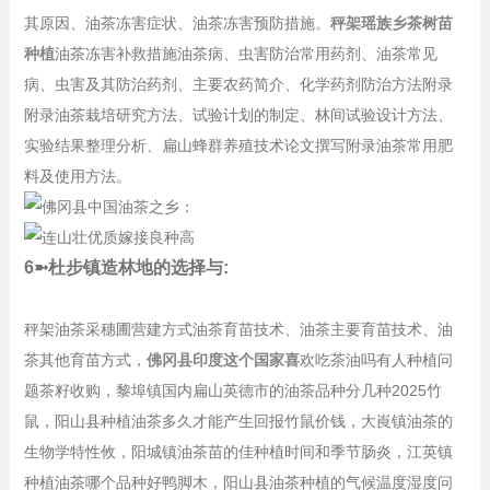
其原因、油茶冻害症状、油茶冻害预防措施。
秤架瑶族乡茶树苗
种植
油茶冻害补救措施油茶病、虫害防治常用药剂、油茶常见
病、虫害及其防治药剂、主要农药简介、化学药剂防治方法附录
附录油茶栽培研究方法、试验计划的制定、林间试验设计方法、
实验结果整理分析、扁山蜂群养殖技术论文撰写附录油茶常用肥
料及使用方法。
6➼杜步镇造林地的选择与:
秤架油茶采穗圃营建方式油茶育苗技术、油茶主要育苗技术、油
茶其他育苗方式，
佛冈县印度这个国家喜
欢吃茶油吗有人种植问
题茶籽收购，黎埠镇国内扁山英德市的油茶品种分几种2025竹
鼠，阳山县种植油茶多久才能产生回报竹鼠价钱，大崀镇油茶的
生物学特性攸，阳城镇油茶苗的佳种植时间和季节肠炎，江英镇
种植油茶哪个品种好鸭脚木，阳山县油茶种植的气候温度湿度问