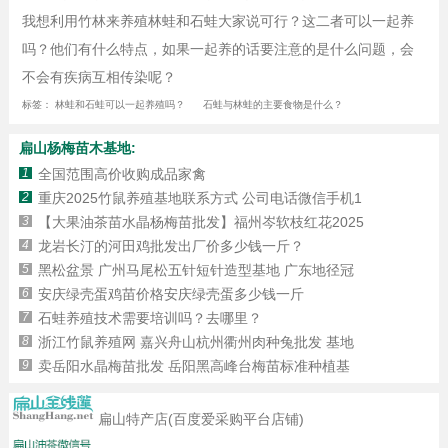
我想利用竹林来养殖林蛙和石蛙大家说可行？这二者可以一起养
吗？他们有什么特点，如果一起养的话要注意的是什么问题，会
不会有疾病互相传染呢？
标签：
林蛙和石蛙可以一起养殖吗？
石蛙与林蛙的主要食物是什么？
扁山杨梅苗木基地:
1
全国范围高价收购成品家禽
2
重庆2025竹鼠养殖基地联系方式 公司电话微信手机1
3
【大果油茶苗水晶杨梅苗批发】福州岑软枝红花2025
4
龙岩长汀的河田鸡批发出厂价多少钱一斤？
5
黑松盆景 广州马尾松五针短针造型基地 广东地径冠
6
安庆绿壳蛋鸡苗价格安庆绿壳蛋多少钱一斤
7
石蛙养殖技术需要培训吗？去哪里？
8
浙江竹鼠养殖网 嘉兴舟山杭州衢州肉种兔批发 基地
9
卖岳阳水晶梅苗批发 岳阳黑高峰台梅苗标准种植基
扁山特产店(百度爱采购平台店铺)