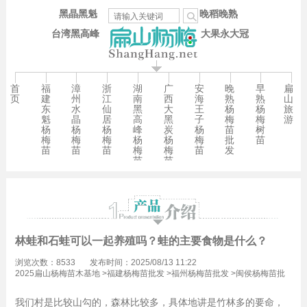
黑晶黑魁
晚稻晚熟
台湾黑高峰
大果永大冠
首
福
漳
浙
湖
广
安
晚
早
扁
页
建
州
江
南
西
海
熟
熟
山
东
水
仙
黑
大
王
杨
杨
旅
魁
晶
居
高
黑
子
梅
梅
游
杨
杨
杨
峰
炭
杨
苗
树
梅
梅
梅
杨
杨
梅
批
苗
苗
苗
苗
梅
梅
苗
发
苗
苗
林蛙和石蛙可以一起养殖吗？蛙的主要食物是什么？
浏览次数：8533
发布时间：2025/08/13 11:22
2025扁山杨梅苗木基地
>
福建杨梅苗批发
>
福州杨梅苗批发
>
闽侯杨梅苗批
发
我们村是比较山勾的，森林比较多，具体地讲是竹林多的要命，