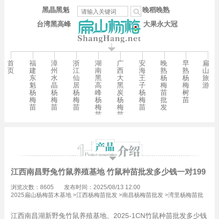
黑晶黑魁
晚稻晚熟
台湾黑高峰
大果永大冠
首
福
漳
浙
湖
广
安
晚
早
扁
页
建
州
江
南
西
海
熟
熟
山
东
水
仙
黑
大
王
杨
杨
旅
魁
晶
居
高
黑
子
梅
梅
游
杨
杨
杨
峰
炭
杨
苗
树
梅
梅
梅
杨
杨
梅
批
苗
苗
苗
苗
梅
梅
苗
发
苗
苗
江西南昌野兔竹鼠养殖基地 竹鼠种苗批发多少钱一对199元/
浏览次数：8605
发布时间：2025/08/13 12:00
2025扁山杨梅苗木基地
>
江西杨梅苗批发
>
南昌杨梅苗批发
>
湾里杨梅苗批
发
江西南昌
湖新
野兔竹鼠养殖基地、2025-1CN竹鼠种苗批发多少钱