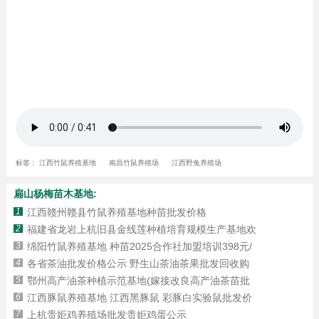
标签：
江西竹鼠养殖基地
南昌竹鼠养殖场
江西野兔养殖场
扁山杨梅苗木基地:
1
江西赣州赣县竹鼠养殖基地种苗批发价格
2
福建省龙岩上杭旧县金线莲种植培育规模生产基地欢
3
绵阳竹鼠养殖基地 种苗2025合作社加盟培训398元/
4
各省茶油批发价格公示 野生山茶油茶果批发回收购
5
鄂州高产油茶种植示范基地(嫁接改良高产油茶苗批
6
江西豚鼠养殖基地 江西黑豚鼠 彩豚白实验鼠批发价
7
上杭贵姖鸡养殖场批发贵姖鸡蛋公示