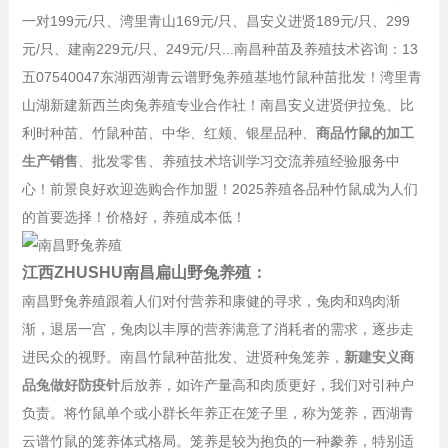
一对
199元/只、
湾里青山
169元/只、昌安义进贤
189元/只、
299
元/只、
建南
229元/只、24
9元/只...
南昌种苗及养殖技术咨询：13
五07540047东湖西湖青云谱野兔养殖基地竹鼠种苗批发！湾里青
山湖新建新西兰肉兔养殖专业合作社！南昌安义进贤伊拉兔、比
利时种苗、竹鼠种苗、中华、红颊、银星品种、
商品竹鼠的加工
生产销售
、批发零售、养殖技术培训学习交流养殖经验服务中
心！前景良好欢迎选购合作加盟！2025养殖各品种竹鼠成为人们
的首要选择！价格好，养殖成本低！
江西ZHUSHU南昌扁山野兔养殖：
南昌野兔养殖跟着人们对付营养和康健的寻求，兔肉和鸡肉渐
渐，退居一宫，兔肉以丰厚的营养满意了消耗者的需求，逐步走
进民众的视野。南昌竹鼠种苗批发、进贤种兔笼养，
新建安义商
品兔做好防疫针
后放养，如许产量高和肉质更好，我们对引种户
负责。将竹鼠单个或小群长年养正在笼子里，称为笼养，西湖青
云谱竹鼠的笼养体式格局。笼养是较为抱负的一种豢养，特别适