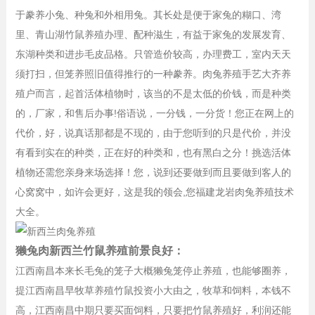
于豢养小兔、种兔和外相用兔。其长处是便于家兔的糊口、湾
里、青山湖竹鼠养殖办理、配种滋生，有益于家兔的发展发育、
东湖种类和进步毛皮品格。只管造价较高，办理费工，室内天天
须打扫，但笼养照旧值得推行的一种豢养。肉兔养殖手艺大齐养
殖户而言，起首活体植物时，该当的不是太低的价钱，而是种类
的，厂家，和售后办事!俗语说，一分钱，一分货！您正在网上的
代价，好，说真话那都是不现的，由于您听到的只是代价，并没
有看到实在的种类，正在好的种类和，也有黑白之分！挑选活体
植物还需您亲身来场选择！您，说到还要做到而且要做到客人的
心窝窝中，如许会更好，这是我的领会,您福建龙岩肉兔养殖技术
大全。
獭兔肉新西兰竹鼠养殖前景良好：
江西南昌本来长毛兔的笼子大概獭兔笼停止养殖，也能够圈养，
提江西南昌早牧草养殖竹鼠投资小大由之，牧草和饲料，本钱不
高，江西南昌中期只要买面饲料，只要把竹鼠养殖好，利润还能