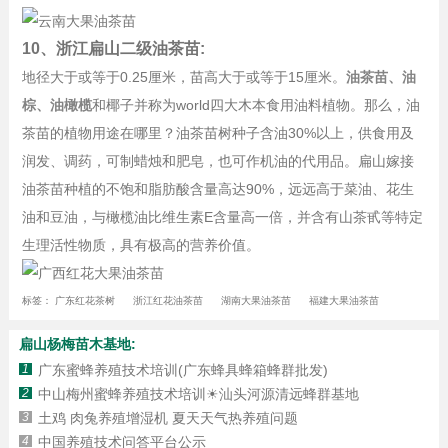
10、浙江扁山二级油茶苗:
地径大于或等于0.25厘米，苗高大于或等于15厘米。
油茶苗、油
棕、油橄榄
和椰子并称为world四大木本食用油料植物。那么，油
茶苗的植物用途在哪里？油茶苗树种子含油30%以上，供食用及
润发、调药，可制蜡烛和肥皂，也可作机油的代用品。扁山嫁接
油茶苗种植的不饱和脂肪酸含量高达90%，远远高于菜油、花生
油和豆油，与橄榄油比维生素E含量高一倍，并含有山茶甙等特定
生理活性物质，具有极高的营养价值。
标签：
广东红花茶树
浙江红花油茶苗
湖南大果油茶苗
福建大果油茶苗
扁山杨梅苗木基地:
1
广东蜜蜂养殖技术培训(广东蜂具蜂箱蜂群批发)
2
中山梅州蜜蜂养殖技术培训☀汕头河源清远蜂群基地
3
土鸡 肉兔养殖增湿机 夏天天气热养殖问题
4
中国养殖技术问答平台公示