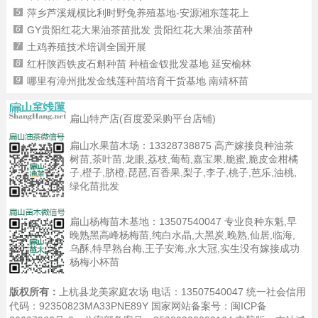
5
萍乡芦溪规模比利时野兔养殖基地-安源湘东莲花上
6
GY贵阳红花大果油茶苗批发 贵阳红花大果油茶苗种
7
土鸡养殖技术培训全国开展
8
红杆陕西铁皮石斛种苗 种植金钗批发基地 延安榆林
9
哪里有漳州批发金线莲种苗培育干货基地 南靖杯苗
扁山特产店(百度爱采购平台店铺)
扁山水果苗木场：
13328738875
高产嫁接良种油茶
树苗,茶叶苗,龙眼,荔枝,葡萄,嘉宝果,脆蜜,脆皮金柑橘
子,橙子,脐橙,琵琶,百香果,梨子,李子,桃子,芭乐,油桃,
绿化苗批发
扁山杨梅苗木基地：
13507540047
专业良种东魁,早
晚熟黑高峰杨梅苗,纯白水晶,大黑炭,晚熟,仙居,临海,
乌酥,特早熟台梅,王子安海,永大冠,实生没有嫁接成功
杨梅小杯苗
版权所有：
上杭县龙美家庭农场 电话：13507540047 统一社会信用
代码：92350823MA33PNE89Y 国家网站备案号：
闽ICP备