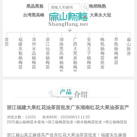
黑晶黑魁
晚稻晚熟
台湾黑高峰
大果永大冠
首
福
漳
浙
湖
广
安
晚
早
扁
页
建
州
江
南
西
海
熟
熟
山
东
水
仙
黑
大
王
杨
杨
旅
魁
晶
居
高
黑
子
梅
梅
游
杨
杨
杨
峰
炭
杨
苗
树
梅
梅
梅
杨
杨
梅
批
苗
苗
苗
苗
梅
梅
苗
发
苗
苗
浙江福建大果红花油茶苗批发广东湖南红花大果油茶亩产量
浏览次数：11025
发布时间：2025/08/13 11:55
2025扁山杨梅苗木基地
>
浙江杨梅苗批发
>
丽水杨梅苗批发
>
缙云杨梅苗批
发
浙江扁山真正嫁接高产改良红花大果油茶苗批发！福建实生嫁接