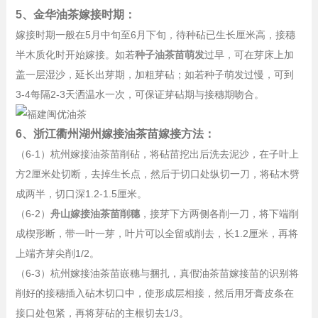
5、金华油茶嫁接时期：
嫁接时期一般在5月中旬至6月下旬，待种砧已生长厘米高，接穗
半木质化时开始嫁接。如若
种子油茶苗萌发
过早，可在芽床上加
盖一层湿沙，延长出芽期，加粗芽砧；如若种子萌发过慢，可到
3-4每隔2-3天洒温水一次，可保证芽砧期与接穗期吻合。
6、浙江衢州湖州嫁接油茶苗嫁接方法：
（6-1）杭州嫁接油茶苗削砧，将砧苗挖出后洗去泥沙，在子叶上
方2厘米处切断，去掉生长点，然后于切口处纵切一刀，将砧木劈
成两半，切口深1.2-1.5厘米。
（6-2）
舟山嫁接油茶苗削穗
，接芽下方两侧各削一刀，将下端削
成楔形断，带一叶一芽，叶片可以全留或削去，长1.2厘米，再将
上端齐芽尖削1/2。
（6-3）杭州嫁接油茶苗嵌穗与捆扎，真假油茶苗嫁接苗的识别将
削好的接穗插入砧木切口中，使形成层相接，然后用牙膏皮条在
接口处包紧，再将芽砧的主根切去1/3。