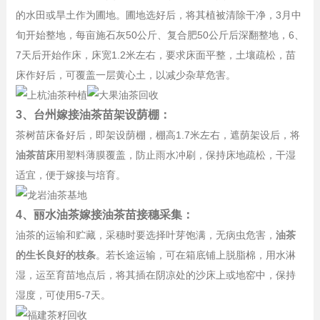
的水田或旱土作为圃地。圃地选好后，将其植被清除干净，3月中
旬开始整地，每亩施石灰50公斤、复合肥50公斤后深翻整地，6、
7天后开始作床，床宽1.2米左右，要求床面平整，土壤疏松，苗
床作好后，可覆盖一层黄心土，以减少杂草危害。
3、台州嫁接油茶苗架设荫棚：
茶树苗床备好后，即架设荫棚，棚高1.7米左右，遮荫架设后，将
油茶苗床
用塑料薄膜覆盖，防止雨水冲刷，保持床地疏松，干湿
适宜，便于嫁接与培育。
4、丽水油茶嫁接油茶苗接穗采集：
油茶的运输和贮藏，采穗时要选择叶芽饱满，无病虫危害，
油茶
的生长良好的枝条
。若长途运输，可在箱底铺上脱脂棉，用水淋
湿，运至育苗地点后，将其插在阴凉处的沙床上或地窑中，保持
湿度，可使用5-7天。