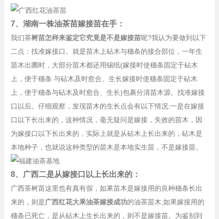
7、湖南一株油茶苗嫁接苗在手：
我们茶
树苗怎样来鉴定它究竟是不是嫁接苗
呢?我认为要做到以下
二点：找准嫁接口。就是苗木上砧木与穗条的接合部位，一年生
苗木出圃时，大部分苗木都还用锡纸(嫁接时使穗条固定于砧木
上，便于穗条 与砧木及时愈合、生长嫁接时使穗条固定于砧木
上，便于穗条与砧木及时愈合、生长)包裹分清苗木源。找准嫁接
口以后。仔细观察，发现苗木的生长点会有以下情况:一是在嫁接
口以下长出来的，这种情况，毫无疑问是嫁接，失效的苗木，因
为嫁接口以下长出来的，实际上就是从砧木上长出来的，砧木是
本地种子，也就说这种类型的苗木是本地实生苗，不是嫁接苗。
8、广西二是从嫁接口以上长出来的：
广西茶树苗这里也有真有假，如果苗木是嫁接用的良种穗条长出
来的，则是
广西红花大果油茶嫁接成功
的油茶苗木;如果嫁接用的
穗条已死亡，是从砧木上生长出来的，则不是嫁接苗。为鉴别到