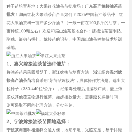
种子苗培育基地！大果红花油茶苗批发场！
广东高产嫁接油茶苗
批发
！湖南红花大果油茶亩产量如何？2025中国新油茶品种：红
花大果油茶树一亩产多少斤油？（一般一亩在100多斤的油茶，一
亩种植100颗左右）欢迎和扁山油茶基地合作：嫁接油茶苗削砧、
削穗、嵌穗与捆扎、嫁接苗的识别、中国扁山油茶种植技术培训
基地。
1、嘉兴嫁接油茶苗选种催芽：
将油茶苗果采回后阴干，浙江嫁接苗培育方法：浙江绍兴
温州嫁
接高产油茶苗
培育采用“芽苗砧嫁接法”，具体操作方法是。选出大
粒种子（380-440粒/公斤），经消毒处理后用湿砂贮藏，盖上薄
膜或其他覆盖物进行催芽。如嫁接数量大，需要延长嫁接时间，
则可采取不同的处理方法，分批催芽。
2、宁波嫁接油茶苗圃地选择：
宁波茶树苗种植选
择交通方便，地形平坦，光照充足，易于排灌