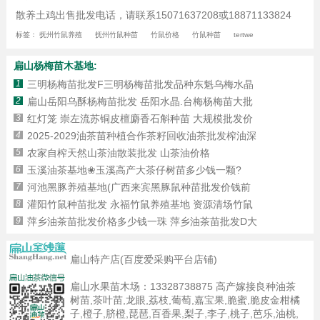
散养土鸡出售批发电话，请联系15071637208或18871133824
标签：
抚州竹鼠养殖
抚州竹鼠种苗
竹鼠价格
竹鼠种苗
tertwe
扁山杨梅苗木基地:
1
三明杨梅苗批发F三明杨梅苗批发品种东魁乌梅水晶
2
扁山岳阳乌酥杨梅苗批发 岳阳水晶.台梅杨梅苗大批
3
红灯笼 崇左流苏铜皮檀麝香石斛种苗 大规模批发价
4
2025-2029油茶苗种植合作茶籽回收油茶批发榨油深
5
农家自榨天然山茶油散装批发 山茶油价格
6
玉溪油茶基地❀玉溪高产大茶仔树苗多少钱一颗?
7
河池黑豚养殖基地(广西来宾黑豚鼠种苗批发价钱前
8
灌阳竹鼠种苗批发 永福竹鼠养殖基地 资源清场竹鼠
9
萍乡油茶苗批发价格多少钱一珠 萍乡油茶苗批发D大
扁山特产店(百度爱采购平台店铺)
扁山水果苗木场：
13328738875
高产嫁接良种油茶
树苗,茶叶苗,龙眼,荔枝,葡萄,嘉宝果,脆蜜,脆皮金柑橘
子,橙子,脐橙,琵琶,百香果,梨子,李子,桃子,芭乐,油桃,