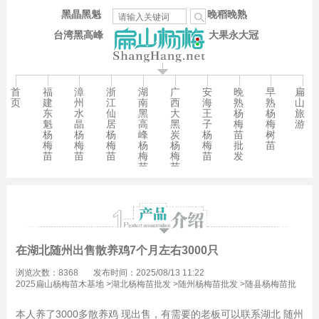
黑晶黑魁
晚稻晚熟
台湾黑高峰
大果永大冠
首
福
漳
浙
湖
广
安
晚
早
扁
页
建
州
江
南
西
海
熟
熟
山
东
水
仙
黑
大
王
杨
杨
旅
魁
晶
居
高
黑
子
梅
梅
游
杨
杨
杨
峰
炭
杨
苗
树
梅
梅
梅
杨
杨
梅
批
苗
苗
苗
苗
梅
梅
苗
发
苗
苗
在湖北随州出售散养鸡7个月左右3000只
浏览次数：8368
发布时间：2025/08/13 11:22
2025扁山杨梅苗木基地
>
湖北杨梅苗批发
>
随州杨梅苗批发
>
随县杨梅苗批
发
本人养了3000多散养鸡 现出售，有需要的老板可以联系湖北 随州