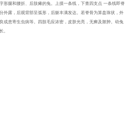
8字形腿和腰折、后肢瘫的兔。上摸一条线，下查四支点 一条线即脊
分外露，后观背部呈弧形，后躯丰满发达。若脊骨为算盘珠状，外
良或患寄生虫病等。四肢毛应浓密，皮肤光亮，无癣及脓肿。幼兔
长。