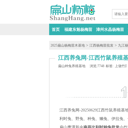
首页
福建东魁杨梅苗
漳州水晶杨梅苗
>
>
2025扁山杨梅苗木基地
江西杨梅苗批发
九江
江西养兔网-江西竹鼠养殖
扁山种兔养殖基地
浏览:7748
标签:
上饶竹
江西养兔网-20250629江西竹鼠养
利时兔、野兔、种兔、獭兔、伊拉兔、
扁山鹰潭新余
南昌比利时种兔批发
小竹