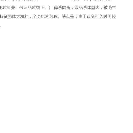
严把质量关、保证品质纯正。） 德系肉兔；该品系体型大，被毛丰
特征为体大粗壮，全身结构匀称。缺点是；由于该兔引入时间较
。