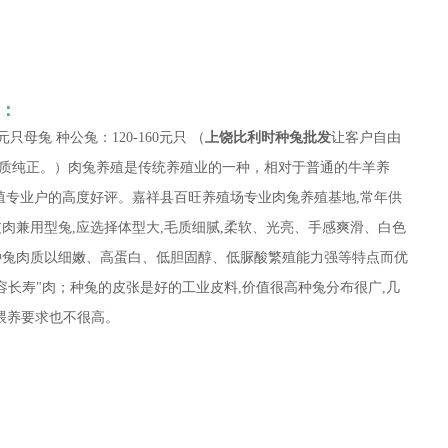
：
元只母兔 种公兔：120-160元只 （
上饶比利时种兔批发
让客户自由
质纯正。）肉兔养殖是传统养殖业的一种，相对于普通的牛羊养
养殖专业户的高度好评。嘉祥县百旺养殖场专业肉兔养殖基地,常年供
肉兼用型兔,应选择体型大,毛质细腻,柔软、光亮、手感爽滑、白色
种兔肉质以细嫩、高蛋白、低胆固醇、低脲酸繁殖能力强等特点而优
容长寿"肉；种兔的皮张是好的工业皮料,价值很高种兔分布很广,几
的喂养要求也不很高。