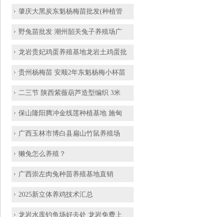
肇庆大黑炭东魁杨梅苗批发(种植管
野兔苗批发 潮州韶关兔子养殖场广
龙岩贵妃鸡蛋养殖基地龙岩土鸡蛋批
贵州杨梅苗 安顺2年东魁杨梅小杯苗
二三节 陕西紫薇葫芦造型编织 3米
保山隆阳腾冲金线莲种植基地 施甸
广西玉林市博白县扁山竹鼠养殖场
獭兔怎么养殖？
广西崇左肉兔种苗养殖基地直销
2025新立体养鸡技术汇总
龙岩水库钓鱼场好去处 龙岩免费上