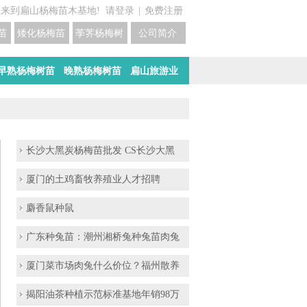
迎来到扁山杨梅苗木基地!
请登录
|
免费注册
苗培育基地
矮化杨梅苗价格
荸荠杨梅树苗培育
公司简介
早熟杨梅树苗
晚熟杨梅树苗
扁山旅游业
长沙大黑炭杨梅苗批发 CS长沙大黑
厦门的土鸡畜牧养殖业人才招聘
麝香鼠种鼠
广东种兔苗：潮州湘桥兔种兔苗肉兔
厦门菜市场肉兔什么价位？福州散养
揭阳油茶种植示范标准基地年销98万