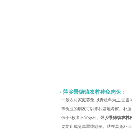
萍乡景德镇农村种兔肉兔：
一般农村家庭养兔,以青粗料为主,适当
事兔业的朋友可以来我基地考察。补血
低于8枚者不宜做种。
萍乡景德镇农村
要防止成兔单翠或隐睾。站在离兔2～