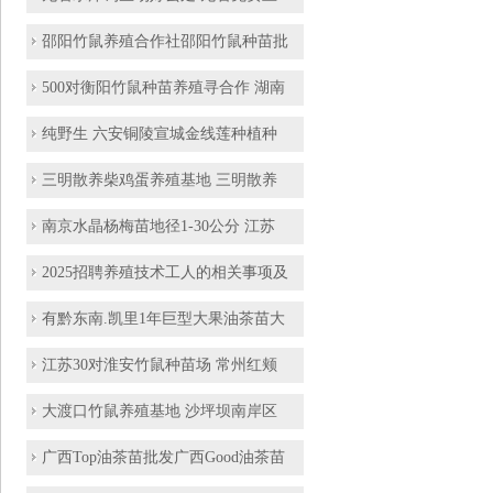
邵阳竹鼠养殖合作社邵阳竹鼠种苗批
500对衡阳竹鼠种苗养殖寻合作 湖南
纯野生 六安铜陵宣城金线莲种植种
三明散养柴鸡蛋养殖基地 三明散养
南京水晶杨梅苗地径1-30公分 江苏
2025招聘养殖技术工人的相关事项及
有黔东南.凯里1年巨型大果油茶苗大
江苏30对淮安竹鼠种苗场 常州红颊
大渡口竹鼠养殖基地 沙坪坝南岸区
广西Top油茶苗批发广西Good油茶苗