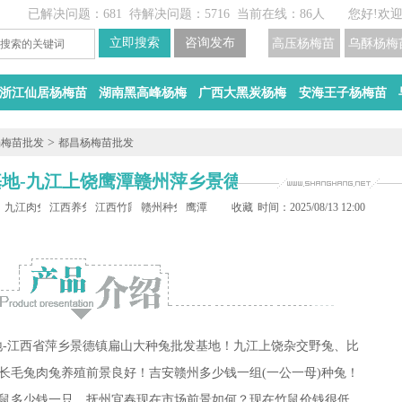
已解决问题：681
待解决问题：5716
当前在线：86人
您好!欢
高压杨梅苗
乌酥杨梅
浙江仙居杨梅苗
湖南黑高峰杨梅
广西大黑炭杨梅
安海王子杨梅苗
>
杨梅苗批发
都昌杨梅苗批发
基地-九江上饶鹰潭赣州萍乡景德镇种兔肉兔场
鼠养殖
九江肉兔养殖
江西养兔网
江西竹鼠养殖基地
赣州种兔
鹰潭
收藏
时间：2025/08/13 12:00
殖基地-江西省萍乡景德镇扁山大种兔批发基地！九江上饶杂交野兔、比
长毛兔肉兔养殖前景良好！吉安赣州多少钱一组(一公一母)种兔！
鼠多少钱一只，抚州宜春现在市场前景如何？现在竹鼠价钱很低，