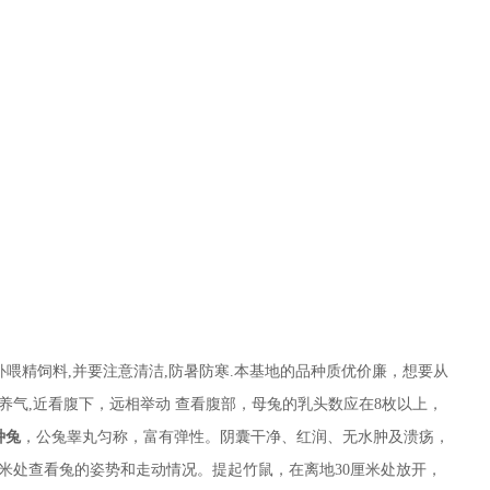
补喂精饲料,并要注意清洁,防暑防寒.本基地的品种质优价廉，想要从
养气,近看腹下，远相举动 查看腹部，母兔的乳头数应在8枚以上，
种兔
，公兔睾丸匀称，富有弹性。阴囊干净、红润、无水肿及溃疡，
3米处查看兔的姿势和走动情况。提起竹鼠，在离地30厘米处放开，