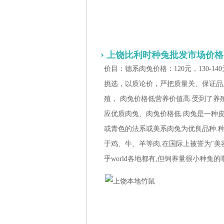
上饶比利时种兔批发市场价格
价目：德系肉兔价格：120元，130-140
挑选，以质论价，严把质量关、保证品
殖， 肉兔价格低营养价值高.受到了
应优质肉兔、肉兔价格低.肉兔是一种皮
或青色的法系或美系肉兔为优良品种.
于鸡、牛、羊等肉,在国际上被誉为"美
乎world各地都有,但饲养量很小种兔