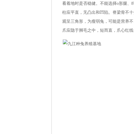
看着地时是否稳健。不能选择o形腿、
柱应平直，无凸出和凹陷。脊梁骨不十
观呈三角形，为瘦弱兔，可能是营养不
爪应隐于脚毛之中，短而直，爪心红线