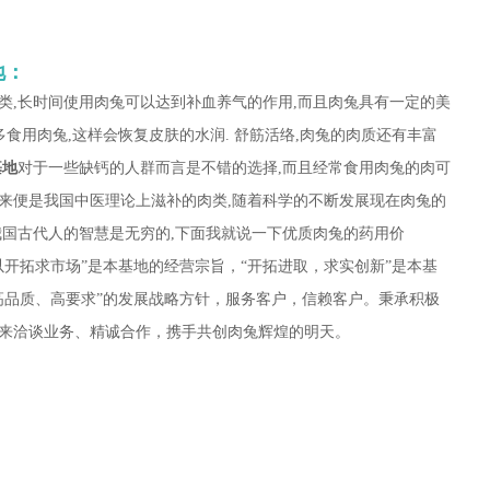
地：
类,长时间使用肉兔可以达到补血养气的作用,而且肉兔具有一定的美
多食用肉兔,这样会恢复皮肤的水润. 舒筋活络,肉兔的肉质还有丰富
基地
对于一些缺钙的人群而言是不错的选择,而且经常食用肉兔的肉可
来便是我国中医理论上滋补的肉类,随着科学的不断发展现在肉兔的
我国古代人的智慧是无穷的,下面我就说一下优质肉兔的药用价
开拓求市场”是本基地的经营宗旨，“开拓进取，求实创新”是本基
高品质、高要求”的发展战略方针，服务客户，信赖客户。秉承积极
来洽谈业务、精诚合作，携手共创肉兔辉煌的明天。