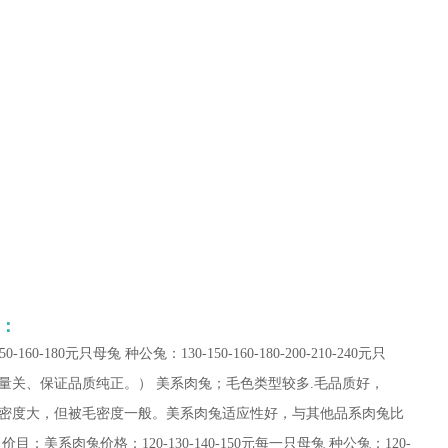
：
160-180元只母兔 种公兔：130-150-160-180-200-210-240元只
量关、保证品质纯正。） 美系肉兔；毛色类型较多.毛品质好，
密度大，但被毛密度一般。美系肉兔适应性好，与其他品系肉兔比
美系肉兔价格：120-130-140-150元每一只母兔 种公兔：120-