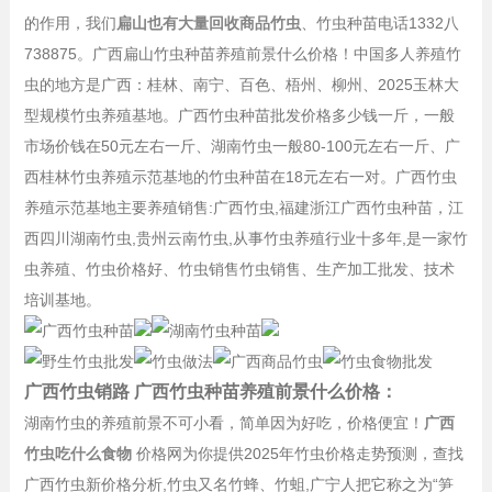
的作用，我们
扁山也有大量回收商品竹虫
、竹虫种苗电话1332八
738875。广西扁山竹虫种苗养殖前景什么价格！中国多人养殖竹
虫的地方是广西：桂林、南宁、百色、梧州、柳州、2025玉林大
型规模竹虫养殖基地。广西竹虫种苗批发价格多少钱一斤，一般
市场价钱在50元左右一斤、湖南竹虫一般80-100元左右一斤、广
西桂林竹虫养殖示范基地的竹虫种苗在18元左右一对。广西竹虫
养殖示范基地主要养殖销售:广西竹虫,福建浙江广西竹虫种苗，江
西四川湖南竹虫,贵州云南竹虫,从事竹虫养殖行业十多年,是一家竹
虫养殖、竹虫价格好、竹虫销售竹虫销售、生产加工批发、技术
培训基地。
广西竹虫销路 广西竹虫种苗养殖前景什么价格：
湖南竹虫的养殖前景不可小看，简单因为好吃，价格便宜！
广西
竹虫吃什么食物
价格网为你提供2025年竹虫价格走势预测，查找
广西竹虫新价格分析,竹虫又名竹蜂、竹蛆,广宁人把它称之为“笋