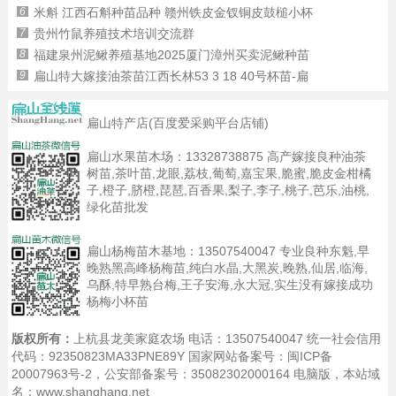
6
米斛 江西石斛种苗品种 赣州铁皮金钗铜皮鼓槌小杯
7
贵州竹鼠养殖技术培训交流群
8
福建泉州泥鳅养殖基地2025厦门漳州买卖泥鳅种苗
9
扁山特大嫁接油茶苗江西长林53 3 18 40号杯苗-扁
扁山特产店(百度爱采购平台店铺)
扁山水果苗木场：
13328738875
高产嫁接良种油茶
树苗,茶叶苗,龙眼,荔枝,葡萄,嘉宝果,脆蜜,脆皮金柑橘
子,橙子,脐橙,琵琶,百香果,梨子,李子,桃子,芭乐,油桃,
绿化苗批发
扁山杨梅苗木基地：
13507540047
专业良种东魁,早
晚熟黑高峰杨梅苗,纯白水晶,大黑炭,晚熟,仙居,临海,
乌酥,特早熟台梅,王子安海,永大冠,实生没有嫁接成功
杨梅小杯苗
版权所有：
上杭县龙美家庭农场 电话：13507540047 统一社会信用
代码：92350823MA33PNE89Y 国家网站备案号：
闽ICP备
20007963号-2
，公安部备案号：35082302000164
电脑版
，本站域
名：www.shanghang.net