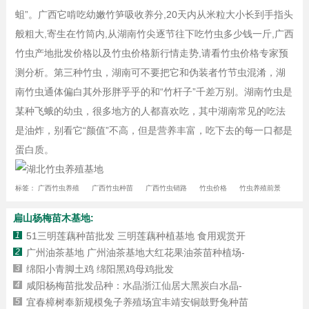
蛆”。广西它啃吃幼嫩竹笋吸收养分,20天内从米粒大小长到手指头
般粗大,寄生在竹筒内,从湖南竹尖逐节往下吃竹虫多少钱一斤,广西
竹虫产地批发价格以及竹虫价格新行情走势,请看竹虫价格专家预
测分析。第三种竹虫，湖南可不要把它和伪装者竹节虫混淆，湖
南竹虫通体偏白其外形胖乎乎的和“竹杆子”千差万别。湖南竹虫是
某种飞蛾的幼虫，很多地方的人都喜欢吃，其中湖南常见的吃法
是油炸，别看它“颜值”不高，但是营养丰富，吃下去的每一口都是
蛋白质。
标签：
广西竹虫养殖
广西竹虫种苗
广西竹虫销路
竹虫价格
竹虫养殖前景
扁山杨梅苗木基地:
1
51三明莲藕种苗批发 三明莲藕种植基地 食用观赏开
2
广州油茶基地 广州油茶基地大红花果油茶苗种植场-
3
绵阳小青脚土鸡 绵阳黑鸡母鸡批发
4
咸阳杨梅苗批发品种：水晶浙江仙居大黑炭白水晶-
5
宜春樟树奉新规模兔子养殖场宜丰靖安铜鼓野兔种苗