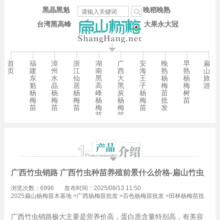
黑晶黑魁
晚稻晚熟
台湾黑高峰
大果永大冠
首
福
漳
浙
湖
广
安
晚
早
扁
页
建
州
江
南
西
海
熟
熟
山
东
水
仙
黑
大
王
杨
杨
旅
魁
晶
居
高
黑
子
梅
梅
游
杨
杨
杨
峰
炭
杨
苗
树
梅
梅
梅
杨
杨
梅
批
苗
苗
苗
苗
梅
梅
苗
发
苗
苗
广西竹虫销路 广西竹虫种苗养殖前景什么价格-扁山竹虫
浏览次数：6996
发布时间：2025/08/13 11:50
2025扁山杨梅苗木基地
>
广西杨梅苗批发
>
百色杨梅苗批发
>
田林杨梅苗批
发
广西竹虫销路极大主要是营养价高，蛋白质含量特别高，有美容