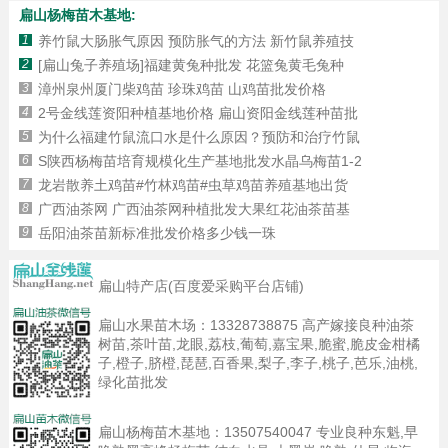
扁山杨梅苗木基地:
1
养竹鼠大肠胀气原因 预防胀气的方法 新竹鼠养殖技
2
[扁山兔子养殖场]福建黄兔种批发 花篮兔黄毛兔种
3
漳州泉州厦门柴鸡苗 珍珠鸡苗 山鸡苗批发价格
4
2号金线莲资阳种植基地价格 扁山资阳金线莲种苗批
5
为什么福建竹鼠流口水是什么原因？预防和治疗竹鼠
6
S陕西杨梅苗培育规模化生产基地批发水晶乌梅苗1-2
7
龙岩散养土鸡苗#竹林鸡苗#虫草鸡苗养殖基地出货
8
广西油茶网 广西油茶网种植批发大果红花油茶苗基
9
岳阳油茶苗新标准批发价格多少钱一珠
扁山特产店(百度爱采购平台店铺)
扁山水果苗木场：
13328738875
高产嫁接良种油茶
树苗,茶叶苗,龙眼,荔枝,葡萄,嘉宝果,脆蜜,脆皮金柑橘
子,橙子,脐橙,琵琶,百香果,梨子,李子,桃子,芭乐,油桃,
绿化苗批发
扁山杨梅苗木基地：
13507540047
专业良种东魁,早