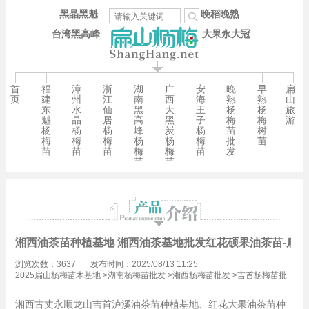
黑晶黑魁
晚稻晚熟
台湾黑高峰
大果永大冠
首
福
漳
浙
湖
广
安
晚
早
扁
页
建
州
江
南
西
海
熟
熟
山
东
水
仙
黑
大
王
杨
杨
旅
魁
晶
居
高
黑
子
梅
梅
游
杨
杨
杨
峰
炭
杨
苗
树
梅
梅
梅
杨
杨
梅
批
苗
苗
苗
苗
梅
梅
苗
发
苗
苗
湘西油茶苗种植基地 湘西油茶基地批发红花硕果油茶苗-扁
浏览次数：3637
发布时间：2025/08/13 11:25
2025扁山杨梅苗木基地
>
湖南杨梅苗批发
>
湘西杨梅苗批发
>
吉首杨梅苗批
发
湘西古丈永顺龙山吉首泸溪油茶苗种植基地、红花大果油茶苗种