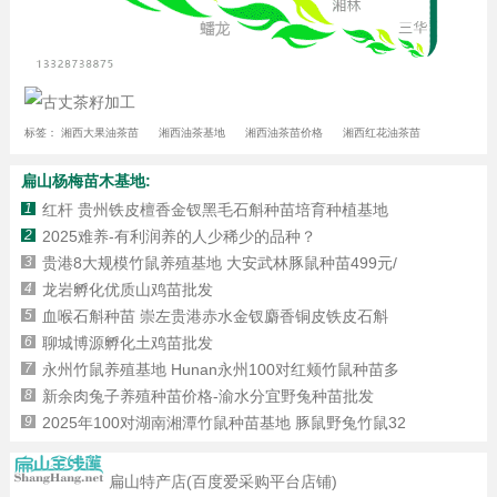
标签：
湘西大果油茶苗
湘西油茶基地
湘西油茶苗价格
湘西红花油茶苗
扁山杨梅苗木基地:
1
红杆 贵州铁皮檀香金钗黑毛石斛种苗培育种植基地
2
2025难养-有利润养的人少稀少的品种？
3
贵港8大规模竹鼠养殖基地 大安武林豚鼠种苗499元/
4
龙岩孵化优质山鸡苗批发
5
血喉石斛种苗 崇左贵港赤水金钗麝香铜皮铁皮石斛
6
聊城博源孵化土鸡苗批发
7
永州竹鼠养殖基地 Hunan永州100对红颊竹鼠种苗多
8
新余肉兔子养殖种苗价格-渝水分宜野兔种苗批发
9
2025年100对湖南湘潭竹鼠种苗基地 豚鼠野兔竹鼠32
扁山特产店(百度爱采购平台店铺)