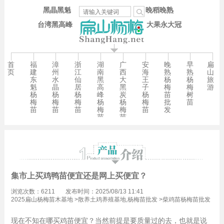
黑晶黑魁
晚稻晚熟
台湾黑高峰
大果永大冠
首
福
漳
浙
湖
广
安
晚
早
扁
页
建
州
江
南
西
海
熟
熟
山
东
水
仙
黑
大
王
杨
杨
旅
魁
晶
居
高
黑
子
梅
梅
游
杨
杨
杨
峰
炭
杨
苗
树
梅
梅
梅
杨
杨
梅
批
苗
苗
苗
苗
梅
梅
苗
发
苗
苗
集市上买鸡鸭苗便宜还是网上买便宜？
浏览次数：6211
发布时间：2025/08/13 11:41
2025扁山杨梅苗木基地
>
散养土鸡养殖基地,杨梅苗批发
>
柴鸡苗杨梅苗批发
现在不知在哪买鸡苗便宜？当然前提是要质量过的去，也就是说