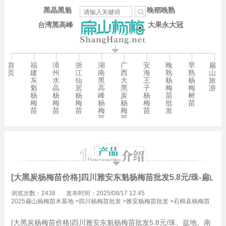
黑晶黑魁
晚稻晚熟
台湾黑高峰
大果永大冠
首
福
漳
浙
湖
广
安
晚
早
扁
页
建
州
江
南
西
海
熟
熟
山
东
水
仙
黑
大
王
杨
杨
旅
魁
晶
居
高
黑
子
梅
梅
游
杨
杨
杨
峰
炭
杨
苗
树
梅
梅
梅
杨
杨
梅
批
苗
苗
苗
苗
梅
梅
苗
发
苗
苗
[大黑炭杨梅苗价格]四川雅安东魁杨梅苗批发5.8元/珠-扁山
浏览次数：2438
发布时间：2025/08/17 12:45
2025扁山杨梅苗木基地
>
四川杨梅苗批发
>
雅安杨梅苗批发
>
石棉县杨梅苗
批发
[大黑炭杨梅苗价格]四川雅安东魁杨梅苗批发5.8元/珠、盆地、南