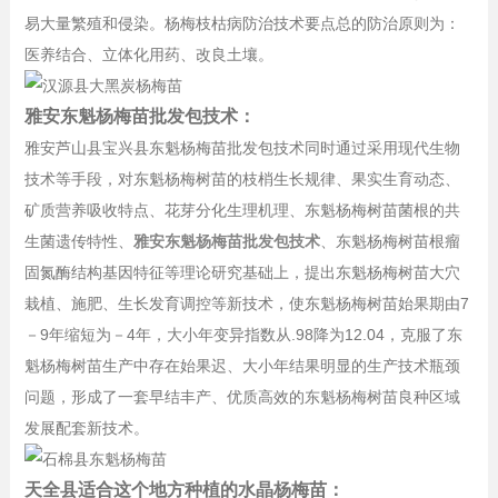
易大量繁殖和侵染。杨梅枝枯病防治技术要点总的防治原则为：
医养结合、立体化用药、改良土壤。
雅安东魁杨梅苗批发包技术：
雅安芦山县宝兴县东魁杨梅苗批发包技术同时通过采用现代生物
技术等手段，对东魁杨梅树苗的枝梢生长规律、果实生育动态、
矿质营养吸收特点、花芽分化生理机理、东魁杨梅树苗菌根的共
生菌遗传特性、
雅安东魁杨梅苗批发包技术
、东魁杨梅树苗根瘤
固氮酶结构基因特征等理论研究基础上，提出东魁杨梅树苗大穴
栽植、施肥、生长发育调控等新技术，使东魁杨梅树苗始果期由7
－9年缩短为－4年，大小年变异指数从.98降为12.04，克服了东
魁杨梅树苗生产中存在始果迟、大小年结果明显的生产技术瓶颈
问题，形成了一套早结丰产、优质高效的东魁杨梅树苗良种区域
发展配套新技术。
天全县适合这个地方种植的水晶杨梅苗：