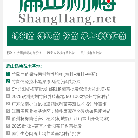
标签：
大黑炭杨梅苗价格
雅安东魁杨梅苗批发
四川杨梅苗批发
扁山杨梅苗木基地:
1
竹鼠养殖保持饲料营养均衡(精料+粗料+中药)
2
竹鼠便秘拉小黑屎原因治疗解决办法
3
SY邵阳杨梅苗批发 邵阳杨梅苗批发双清大祥北塔-扁
4
2025钦州规划竹鼠养殖基地 50-100对钦州竹鼠种苗
5
​广东湖南小白鼠福建药鼠种苗养殖技术培训种苗销
6
江西黑豚养殖基地区：赣州鹰潭萍乡景德镇黑豚种苗
7
衢州杨梅苗适合种植区(柯城衢江江山常山开化龙游)
8
2025贵阳油茶基地贵阳茶仔树苗批发
9
南宁生态肉兔土鸡养殖基地种苗批发