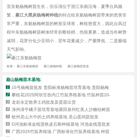
宜东魁杨梅树苗生长，但乐清位于浙江东南沿海．夏季台风频
繁，
綦江大黑炭杨梅树种植
的特点给东魁杨梅树苗带来的危害非
常严重，东魁杨梅树苗的树形呈球形，树枝密度大，因此台风过
程中东魁杨梅树苗树体经常折断枝梢，伤痕累累，造成当年树势
减弱，花芽分化少且弱小．翌年花量减少，产量降低、二是极端
天气影响。
标签：
綦江东魁杨梅苗
綦江杨梅种植
綦江杨梅苗批发
扁山杨梅苗木基地:
1
15号杨梅苗批发 贵阳标准杨梅苗培育基地 贵阳杨梅
2
攀枝花2025阿坝甘孜内江竹鼠养殖基地 竹鼠种苗20-
3
龙岩永定散养土鸡批发及蛋苗出货
4
漳州漳平橘子苗培育基地莆田泉州红美人沙糖桔树苗
5
钦州灵山大中的土鸡养殖基地 灵山蛋鸡苗批发
6
D河池标准金线莲铁皮石斛种植基地 河池金线莲批发
7
广西2025竹鼠养殖场 广西标准化竹鼠养殖基地 种苗