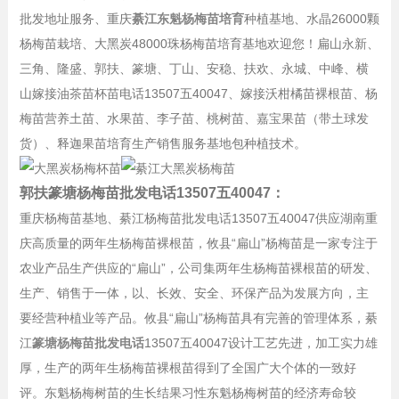
批发地址服务、重庆
綦江东魁杨梅苗培育
种植基地、水晶26000颗
杨梅苗栽培、大黑炭48000珠杨梅苗培育基地欢迎您！扁山永新、
三角、隆盛、郭扶、篆塘、丁山、安稳、扶欢、永城、中峰、横
山嫁接油茶苗杯苗电话13507五40047、嫁接沃柑橘苗裸根苗、杨
梅苗营养土苗、水果苗、李子苗、桃树苗、嘉宝果苗（带土球发
货）、释迦果苗培育生产销售服务基地包种植技术。
郭扶篆塘杨梅苗批发电话13507五40047：
重庆杨梅苗基地、綦江杨梅苗批发电话13507五40047供应湖南重
庆高质量的两年生杨梅苗裸根苗，攸县“扁山”杨梅苗是一家专注于
农业产品生产供应的“扁山”，公司集两年生杨梅苗裸根苗的研发、
生产、销售于一体，以、长效、安全、环保产品为发展方向，主
要经营种植业等产品。攸县“扁山”杨梅苗具有完善的管理体系，綦
江
篆塘杨梅苗批发电话
13507五40047设计工艺先进，加工实力雄
厚，生产的两年生杨梅苗裸根苗得到了全国广大个体的一致好
评。东魁杨梅树苗的生长结果习性东魁杨梅树苗的经济寿命较