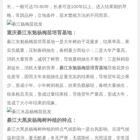
长，一般可达70-80年，长者可连100年以上。进入结果期的早
晚，常因品种，立地条件，苗木繁殖方法的不同而异。
重庆綦江东魁杨梅苗培育基地：
綦江东魁杨梅苗培育基地一是大年树由于花量多，结果率高，果
实负载重，压制春梢抽生，春梢量少而短小；二是大年产量高。
消耗大量营养，减弱了树势，导致夏梢抽生不整齐：三是秋梢容
易徒长，消耗大量的营养，
綦江东魁杨梅苗培育基地
导致花芽分
化差等，因而大年未能抽生足量充实的结果枝，导致翌年花少果
少，形成小年。小年树则相反，挂果负载极轻，春梢大量抽生，
枝条粗且充实，形成过量结果枝，导致翌年产量高，形成大年，
造成了大小年结果的现象。
綦江大黑炭杨梅树种植的特点：
綦江大黑炭杨梅树种植的特点气候影响一是台风影响。乐清气候
温和湿润，夏无酷暑，冬无严寒，无霜期长，光照适度，非常适