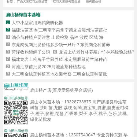
标签：
广西大果红花油茶袋苗
红花大果茶树苗批发
茶树苗价格
扁山杨梅苗木基地:
1
大中小型家用鸡鸭鹅孵化器
2
福建油茶基地(三明南平泉州宁德龙岩漳州油茶苗批
3
油茶苗种植户要注意 土质检测 品种 波度 区域 海
4
东莞肉兔肉批发价格多少钱一只斤？东莞肉兔种苗养
5
菏泽收购柴鸽子公鸡
6
龙岩上杭老竹林养殖户竹林鸡经验总结?
7
福建龙岩上杭兔子竹鼠养殖 永定黑豚鼠荷兰猪种苗
8
河池油茶苗批发2025河池油茶种植基地
9
大三明金线莲种植基地欢迎考察 三明金线莲种苗批
扁山特产店(百度爱采购平台店铺)
扁山水果苗木场：
13328738875
高产嫁接良种油茶
树苗,茶叶苗,龙眼,荔枝,葡萄,嘉宝果,脆蜜,脆皮金柑橘
子,橙子,脐橙,琵琶,百香果,梨子,李子,桃子,芭乐,油桃,
绿化苗批发
扁山杨梅苗木基地：
13507540047
专业良种东魁,早