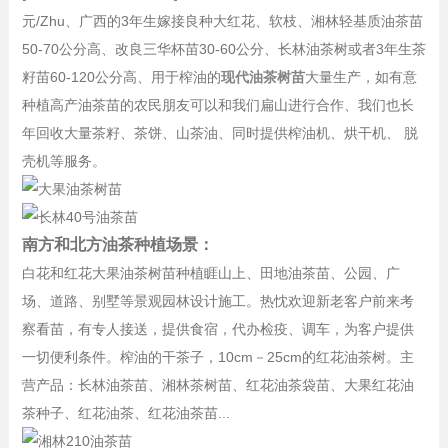
元/Zhu、广西的3年生嫁接良种大红花、软枝、湘林轻基质油茶苗
50-70公分高、改良三华杯苗30-60公分、长林油茶树或者3年生茶
籽苗60-120公分高、用于榨油的
现代油茶树苗
大量生产，如有意
种植高产油茶苗的农民朋友可以和我们扁山进行合作、我们也长
年回收大量茶籽、茶饼、山茶油、同时提供榨油机、烘干机、 脱
壳机等服务。
南方和北方油茶种植场景：
白花和红花大果油茶树苗种植睚山上、田地油茶苗、公园、广
场、道路、别墅等景观园林设计施工。热忱欢迎新老客户前来考
察看苗，有专人接送，提供食宿，代办检疫、调车，为客户提供
一切便利条件。榨油的干茶子，10cm－25cm的红花油茶树。主
营产品：长林油茶苗、湘林茶树苗、红花油茶袋苗、大果红花油
茶种子、红花油茶、红花油茶苗...