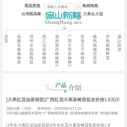
黑晶黑魁
晚稻晚熟
台湾黑高峰
大果永大冠
首
福
漳
浙
湖
广
安
晚
早
扁
页
建
州
江
南
西
海
熟
熟
山
东
水
仙
黑
大
王
杨
杨
旅
魁
晶
居
高
黑
子
梅
梅
游
杨
杨
杨
峰
炭
杨
苗
树
梅
梅
梅
杨
杨
梅
批
苗
苗
苗
苗
梅
梅
苗
发
苗
苗
[大果红花油茶袋苗]广西红花大果茶树苗批发价格1.8元/Zhu
浏览次数：2345
发布时间：2025/08/13 11:25
2025扁山杨梅苗木基地
>
广西杨梅苗批发
>
防城港杨梅苗批发
>
防城区杨梅
苗批发
[1年生大果红花油茶袋苗]2年生红花大果茶树苗批发价格1.8