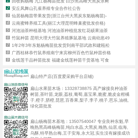
1
回收购杨梅 九江杨梅苗批发 白沙黑高峰大黑炭永树
2
安丘凤舞山孔雀养殖专业合作社公告
3
仙居杨梅苗带果发货(浙江台州大黑炭东魁杨梅苗)-
4
云南蜜蜂养殖工具(丽江大理昆明蜂巢蜜批发价格)
5
河池油茶种植基地 河池油茶种植批发红花硕果油茶
6
竹鼠种苗 昆明大理大竹鼠养殖豚鼠基地 云南幼崽49
7
1年2年3年东魁杨梅苗批发货到南平邵武政和建瓯松
8
广西桂林恭竹鼠养殖南宁来宾柳州百色竹鼠种苗价格
9
金线莲干品种苗批发 福建金线莲种苗干货基地 可食
扁山特产店(百度爱采购平台店铺)
扁山水果苗木场：
13328738875
高产嫁接良种油茶
树苗,茶叶苗,龙眼,荔枝,葡萄,嘉宝果,脆蜜,脆皮金柑橘
子,橙子,脐橙,琵琶,百香果,梨子,李子,桃子,芭乐,油桃,
绿化苗批发
扁山杨梅苗木基地：
13507540047
专业良种东魁,早
晚熟黑高峰杨梅苗,纯白水晶,大黑炭,晚熟,仙居,临海,
乌酥,特早熟台梅,王子安海,永大冠,实生没有嫁接成功