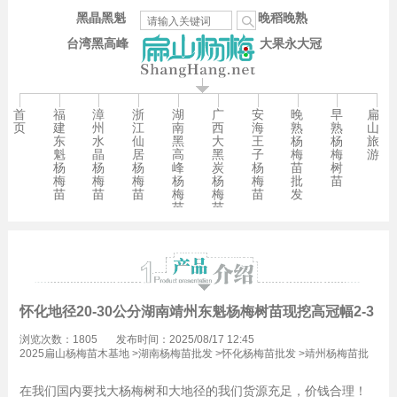
黑晶黑魁
晚稻晚熟
台湾黑高峰
大果永大冠
首
福
漳
浙
湖
广
安
晚
早
扁
页
建
州
江
南
西
海
熟
熟
山
东
水
仙
黑
大
王
杨
杨
旅
魁
晶
居
高
黑
子
梅
梅
游
杨
杨
杨
峰
炭
杨
苗
树
梅
梅
梅
杨
杨
梅
批
苗
苗
苗
苗
梅
梅
苗
发
苗
苗
怀化地径20-30公分湖南靖州东魁杨梅树苗现挖高冠幅2-3米
浏览次数：1805
发布时间：2025/08/17 12:45
2025扁山杨梅苗木基地
>
湖南杨梅苗批发
>
怀化杨梅苗批发
>
靖州杨梅苗批
发
在我们国内要找大杨梅树和大地径的我们货源充足，价钱合理！