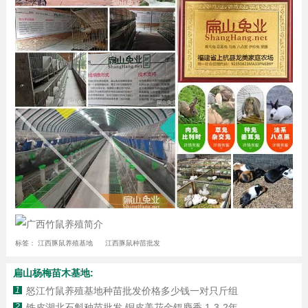
标签：
江西豚鼠养殖基地
江西豚鼠种苗批发
扁山杨梅苗木基地:
1
怒江竹鼠养殖基地种苗批发价格多少钱一对只斤组
2
铁皮湖北石斛种苗批发 铜皮美花金钗麝香 1-3-2年