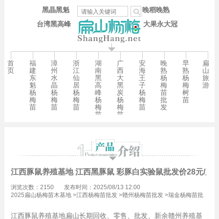
黑晶黑魁
晚稻晚熟
台湾黑高峰
大果永大冠
首
福
漳
浙
湖
广
安
晚
早
扁
页
建
州
江
南
西
海
熟
熟
山
东
水
仙
黑
大
王
杨
杨
旅
魁
晶
居
高
黑
子
梅
梅
游
杨
杨
杨
峰
炭
杨
苗
树
梅
梅
梅
杨
杨
梅
批
苗
苗
苗
苗
梅
梅
苗
发
苗
苗
江西豚鼠养殖基地 江西黑豚鼠 彩豚白实验鼠批发价28元/只
浏览次数：2150
发布时间：2025/08/13 12:00
2025扁山杨梅苗木基地
>
江西杨梅苗批发
>
赣州杨梅苗批发
>
瑞金杨梅苗批
发
江西豚鼠养殖基地扁山长期回收、零售、批发、新余赣州养殖基