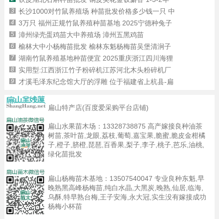
3
长沙1000对竹鼠养殖场 种苗批发价格多少钱一只 中
4
3万只 福州正规竹鼠养殖种苗基地 2025宁德种兔子
5
漳州绿壳蛋鸡苗大中养殖场 漳州五黑鸡苗
6
榆林大中小杨梅苗批发 榆林东魁杨梅苗吴堡清涧子
7
湖南竹鼠养殖基地种苗便宜 2025重庆浙江四川海狸
8
实用型:江西浙江竹子粉碎机江苏河北木头粉碎机厂
9
才溪毛泽东纪念馆大厅的浮雕 位于福建省上杭县-扁
扁山特产店(百度爱采购平台店铺)
扁山水果苗木场：
13328738875
高产嫁接良种油茶
树苗,茶叶苗,龙眼,荔枝,葡萄,嘉宝果,脆蜜,脆皮金柑橘
子,橙子,脐橙,琵琶,百香果,梨子,李子,桃子,芭乐,油桃,
绿化苗批发
扁山杨梅苗木基地：
13507540047
专业良种东魁,早
晚熟黑高峰杨梅苗,纯白水晶,大黑炭,晚熟,仙居,临海,
乌酥,特早熟台梅,王子安海,永大冠,实生没有嫁接成功
杨梅小杯苗