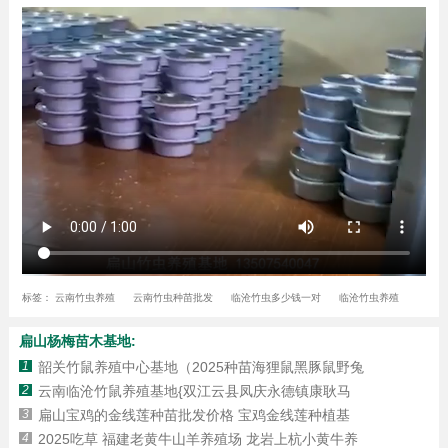
标签：
云南竹虫养殖
云南竹虫种苗批发
临沧竹虫多少钱一对
临沧竹虫养殖
扁山杨梅苗木基地:
1
韶关竹鼠养殖中心基地（2025种苗海狸鼠黑豚鼠野兔
2
云南临沧竹鼠养殖基地{双江云县凤庆永德镇康耿马
3
扁山宝鸡的金线莲种苗批发价格 宝鸡金线莲种植基
4
2025吃草 福建老黄牛山羊养殖场 龙岩上杭小黄牛养