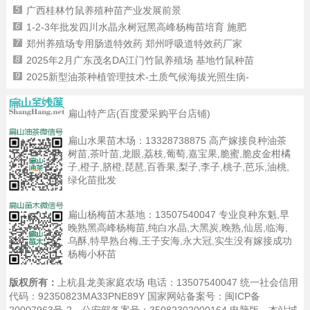
5
广西桂林竹鼠养殖种苗产业发展前景
6
1-2-3年批发四川水晶永树冠黑高峰杨梅苗培育 施肥
7
郑州养殖场专用肠道特效药 郑州呼吸道特效药厂家
8
2025年2月广东茂名DA江门竹鼠养殖场 基地竹鼠种苗
9
2025新型油茶种植管理技术-土质气候海拔光照生病-
扁山特产店(百度爱采购平台店铺)
扁山水果苗木场：
13328738875
高产嫁接良种油茶
树苗,茶叶苗,龙眼,荔枝,葡萄,嘉宝果,脆蜜,脆皮金柑橘
子,橙子,脐橙,琵琶,百香果,梨子,李子,桃子,芭乐,油桃,
绿化苗批发
扁山杨梅苗木基地：
13507540047
专业良种东魁,早
晚熟黑高峰杨梅苗,纯白水晶,大黑炭,晚熟,仙居,临海,
乌酥,特早熟台梅,王子安海,永大冠,实生没有嫁接成功
杨梅小杯苗
版权所有：
上杭县龙美家庭农场 电话：13507540047 统一社会信用
代码：92350823MA33PNE89Y 国家网站备案号：
闽ICP备