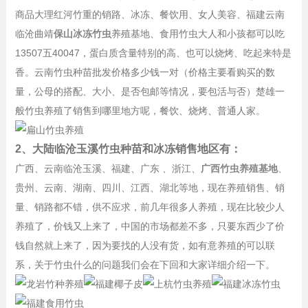
商品大理红河竹重的销路、冰冻、餐饮用、女人美容、福建云南
临沧曲靖
保山冰冻竹虫
养殖基地、食用竹虫大人和小孩都可以吃
13507五40047，蛋白质含量特别的高、也可以烧烤、吃起来特是
香。云南竹虫种苗批发价格多少钱一对（价格主要看购买的数
量，公母的搭配、大小、是否包邮等情况，要包活与否）楚雄一
般竹虫养殖了销售到哪里地方呢，餐饮、烧烤、普通人家。
2、大陆临沧玉溪竹虫种苗和冰冻销售地区有：
广西、云南临沧玉溪、福建、广东 、浙江、
广西竹虫养殖基地
、
贵州、云南、湖南、四川、江西、湖北等地，现在养殖销售、销
量、销路都不错，供不应求，前几年很多人养殖，现在比较少人
养殖了，价钱又上来了，中国的市场都差不多，只要东西少了价
钱自然就上来了，因为要找的人没有货，如有意养殖的可以联
系，关于竹虫什么的问题我们会在下回和大家详细介绍一下。