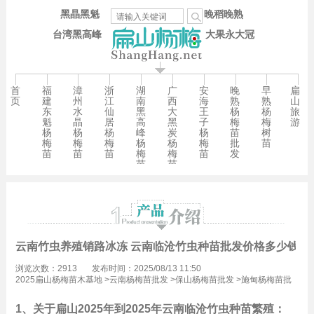
黑晶黑魁
晚稻晚熟
台湾黑高峰
大果永大冠
首
福
漳
浙
湖
广
安
晚
早
扁
页
建
州
江
南
西
海
熟
熟
山
东
水
仙
黑
大
王
杨
杨
旅
魁
晶
居
高
黑
子
梅
梅
游
杨
杨
杨
峰
炭
杨
苗
树
梅
梅
梅
杨
杨
梅
批
苗
苗
苗
苗
梅
梅
苗
发
苗
苗
云南竹虫养殖销路冰冻 云南临沧竹虫种苗批发价格多少钱一
浏览次数：2913
发布时间：2025/08/13 11:50
2025扁山杨梅苗木基地
>
云南杨梅苗批发
>
保山杨梅苗批发
>
施甸杨梅苗批
发
1、关于扁山2025年到2025年云南临沧竹虫种苗繁殖：