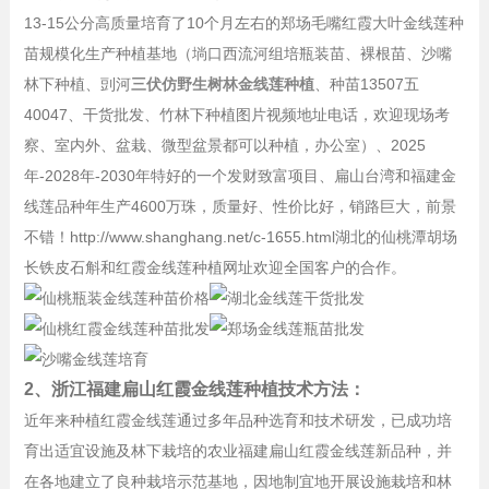
13-15公分高质量培育了10个月左右的郑场毛嘴红霞大叶金线莲种
苗规模化生产种植基地（埫口西流河组培瓶装苗、裸根苗、沙嘴
林下种植、剅河
三伏仿野生树林金线莲种植
、种苗13507五
40047、干货批发、竹林下种植图片视频地址电话，欢迎现场考
察、室内外、盆栽、微型盆景都可以种植，办公室）、2025
年-2028年-2030年特好的一个发财致富项目、扁山台湾和福建金
线莲品种年生产4600万珠，质量好、性价比好，销路巨大，前景
不错！http://www.shanghang.net/c-1655.html湖北的仙桃潭胡场
长铁皮石斛和红霞金线莲种植网址欢迎全国客户的合作。
2、浙江福建扁山红霞金线莲种植技术方法：
近年来种植红霞金线莲通过多年品种选育和技术研发，已成功培
育出适宜设施及林下栽培的农业福建扁山红霞金线莲新品种，并
在各地建立了良种栽培示范基地，因地制宜地开展设施栽培和林