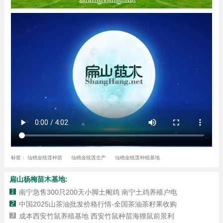
标签：
仙桃金线莲种苗
仙桃金线莲生产
仙桃金线莲种植基地
扁山杨梅苗木基地:
1
南宁急售300只200天小脚土阉鸡 南宁土鸡养殖户电
2
中国2025山茶油批发价格行情-全国茶油茶籽果收购
3
成本西安竹鼠养殖基地 西安竹鼠种苗海狸鼠前景利