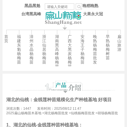
黑晶黑魁
晚稻晚熟
台湾黑高峰
大果永大冠
首
福
漳
浙
湖
广
安
晚
早
扁
页
建
州
江
南
西
海
熟
熟
山
东
水
仙
黑
大
王
杨
杨
旅
魁
晶
居
高
黑
子
梅
梅
游
杨
杨
杨
峰
炭
杨
苗
树
梅
梅
梅
杨
杨
梅
批
苗
苗
苗
苗
梅
梅
苗
发
苗
苗
湖北的仙桃：金线莲种苗规模化生产种植基地 好项目
浏览次数：1447
发布时间：2025/08/12 11:47
2025扁山杨梅苗木基地
>
湖北杨梅苗批发
>
仙桃杨梅苗批发
>
胡场杨梅苗批
发
1、湖北的仙桃-金线莲种苗种植基地：