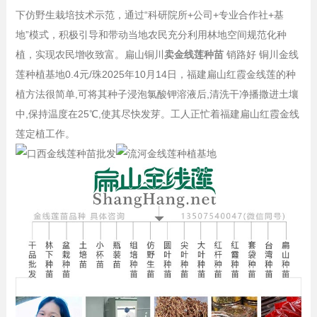
下仿野生栽培技术示范，通过“科研院所+公司+专业合作社+基
地”模式，积极引导和带动当地农民充分利用林地空间规范化种
植，实现农民增收致富。扁山铜川
卖金线莲种苗
销路好 铜川金线
莲种植基地0.4元/珠2025年10月14日，福建扁山红霞金线莲的种
植方法很简单,可将其种子浸泡氯酸钾溶液后,清洗干净播撒进土壤
中,保持温度在25℃,使其尽快发芽。工人正忙着福建扁山红霞金线
莲定植工作。