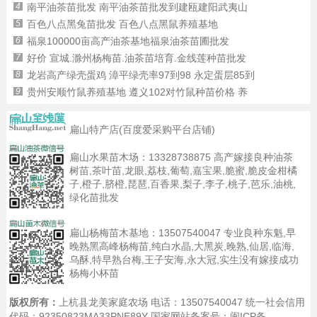
4
南平油茶苗批发 南平油茶苗批发到建瓯建阳武夷山
5
百色八点黑兔苗批发 百色八点黑鼠养殖基地
6
福泉100000亩高产油茶基地福泉油茶苗圃批发
7
好价 宣城.滁州杨梅苗.油茶苗培育.金线莲种苗批发
8
龙岩高产绿壳蛋鸡 漳平绿壳率97到98 永定蛋层85到
9
贵州安顺竹鼠养殖基地 遵义102对竹鼠种苗价格 养
扁山特产店(百度爱采购平台店铺)
扁山水果苗木场：
13328738875
高产嫁接良种油茶
树苗,茶叶苗,龙眼,荔枝,葡萄,嘉宝果,脆蜜,脆皮金柑橘
子,橙子,脐橙,琵琶,百香果,梨子,李子,桃子,芭乐,油桃,
绿化苗批发
扁山杨梅苗木基地：
13507540047
专业良种东魁,早
晚熟黑高峰杨梅苗,纯白水晶,大黑炭,晚熟,仙居,临海,
乌酥,特早熟台梅,王子安海,永大冠,实生没有嫁接成功
杨梅小杯苗
版权所有：
上杭县龙美家庭农场 电话：13507540047 统一社会信用
代码：92350823MA33PNE89Y 国家网站备案号：
闽ICP备