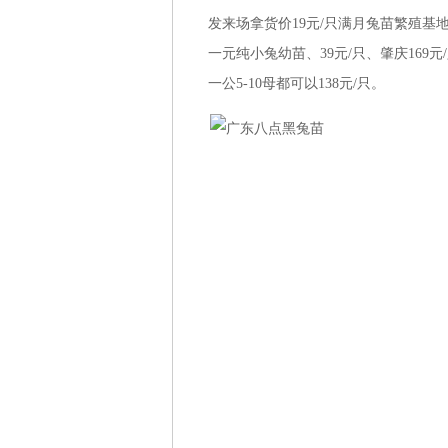
发来场拿货价19元/只满月兔苗繁殖基地、28元/只、4
一元纯小兔幼苗、39元/只、肇庆16
一公5-10母都可以138元/只。