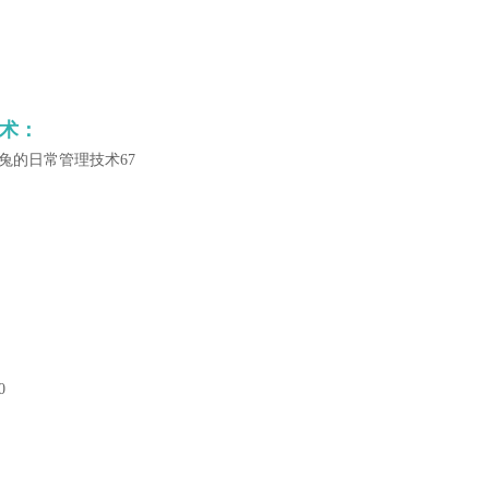
术：
兔的日常管理技术67
0