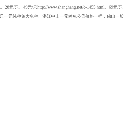
9元/只http://www.shanghang.net/c-1455.html、69元/只
9元/只一元纯种兔大兔种、湛江中山一元种兔公母价格一样，佛山一般