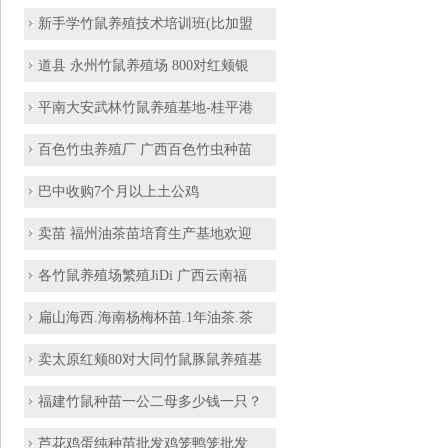
新手学竹鼠养殖技术培训班(比加盟
道县 永州竹鼠养殖场 800对红颊银
平南大安武林竹鼠养殖基地-桂平港
百色竹虫养殖厂 广西百色竹虫种苗
巴中收购7个月以上土公鸡
卖苗 福州油茶苗培育生产基地欢迎
各竹鼠养殖场繁殖JiDi 广西云南福
扁山海西.海南杨梅杯苗.1年油茶.茶
卖太原红颊80对大同竹鼠豚鼠养殖基
福建竹鼠种苗一公二母多少钱一只？
芦花鸡蛋纯种苗批发鸡笼鸭笼批发