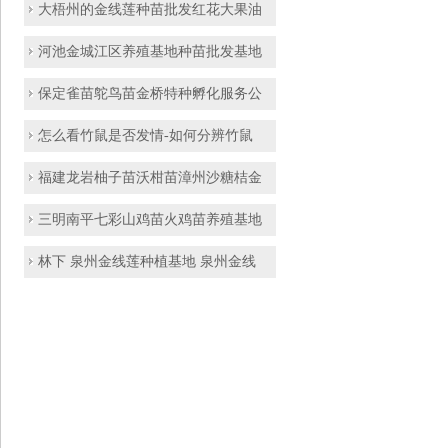
大梧州的金线莲种苗批发红花大果油
河池金城江区养殖基地种苗批发基地
保定雀苗鸵鸟苗金桥特种孵化服务公
怎么看竹鼠是否发情-如何分辨竹鼠
福建龙岩柚子苗沃柑苗漳州沙糖桔金
三明南平七彩山鸡苗火鸡苗养殖基地
林下 泉州金线莲种植基地 泉州金线