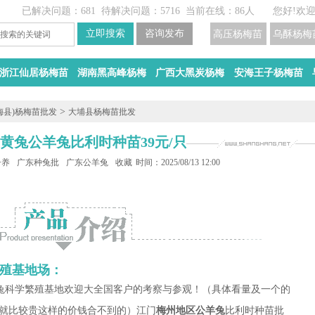
已解决问题：681
待解决问题：5716
当前在线：86人
您好!欢
高压杨梅苗
乌酥杨梅
浙江仙居杨梅苗
湖南黑高峰杨梅
广西大黑炭杨梅
安海王子杨梅苗
>
梅县)杨梅苗批发
大埔县杨梅苗批发
黄兔公羊兔比利时种苗39元/只
子养殖基地
广东种兔批发
广东公羊兔批发
收藏
时间：2025/08/13 12:00
殖基地场：
规模货种兔科学繁殖基地欢迎大全国客户的考察与参观！（具体看量及一个的
就比较贵这样的价钱合不到的）江门
梅州地区公羊兔
比利时种苗批