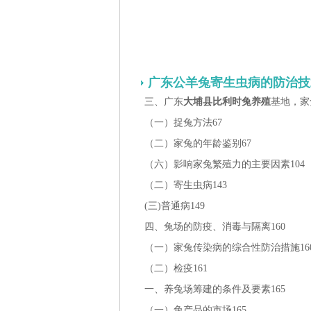
广东公羊兔寄生虫病的防治技
三、广东
大埔县比利时兔养殖
基地，家
（一）捉兔方法67
（二）家兔的年龄鉴别67
（六）影响家兔繁殖力的主要因素104
（二）寄生虫病143
(三)普通病149
四、兔场的防疫、消毒与隔离160
（一）家兔传染病的综合性防治措施16
（二）检疫161
一、养兔场筹建的条件及要素165
（一）兔产品的市场165