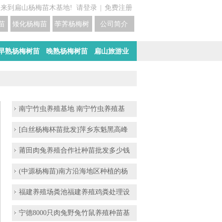
迎来到扁山杨梅苗木基地!
请登录
|
免费注册
苗培育基地
矮化杨梅苗价格
荸荠杨梅树苗培育
公司简介
早熟杨梅树苗
晚熟杨梅树苗
扁山旅游业
南宁竹虫养殖基地 南宁竹虫养殖基
[白丝杨梅杯苗批发]萍乡东魁黑高峰
莆田肉兔养殖合作社种苗批发多少钱
(中源杨梅苗)南方沿海地区种植的杨
福建养殖场粪池福建养殖鸡粪处理设
宁德8000只肉兔野兔竹鼠养殖种苗基