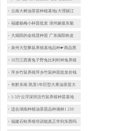
云南大树油茶苗种植基地(大理丽江
福建杨梅小杯苗批发 漳州嫁接东魁
大揭阳的金线莲种苗 广东揭阳铁皮
泉州大型豚鼠养殖基地品种☛商品黑
10万江西黄兔子野兔比利时种兔养殖
萍乡竹鼠养殖萍乡竹鼠种苗批发价钱
有黔东南.凯里1年巨型大果油茶苗大
1-3斤云浮深圳活竹鼠养殖种苗基地
适合湖南种植油茶苗品种湘林1 210
福建石蛙养殖培训能真正学到东西吗