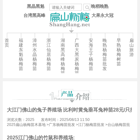
黑晶黑魁
晚稻晚熟
台湾黑高峰
大果永大冠
首
福
漳
浙
湖
广
安
晚
早
扁
页
建
州
江
南
西
海
熟
熟
山
东
水
仙
黑
大
王
杨
杨
旅
魁
晶
居
高
黑
子
梅
梅
游
杨
杨
杨
峰
炭
杨
苗
树
梅
梅
梅
杨
杨
梅
批
苗
苗
苗
苗
梅
梅
苗
发
苗
苗
大江门佛山的兔子养殖场 比利时黄兔垂耳兔种苗28元/只批发
浏览次数：2025
发布时间：2025/08/13 11:50
2025扁山杨梅苗木基地
>
广东杨梅苗批发
>
江门杨梅苗批发
>
台山杨梅苗批
发
2025江门佛山的竹鼠和养殖场: