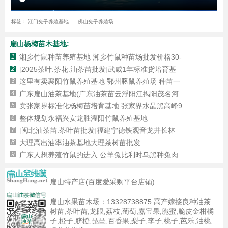
标签：
江门兔子养殖基地
佛山兔子养殖场
扁山杨梅苗木基地:
1
湘乡竹鼠种苗养殖基地 湘乡竹鼠种苗场批发价格30-
2
[2025茶叶.茶花.油茶苗批发]武威1年标准货培育基
3
这里有卖襄阳竹鼠养殖基地 鄂州豚鼠养殖场 种苗一
4
广东扁山油茶基地(广东油茶苗云浮阳江揭阳茂名河
5
卖张家界标准化杨梅苗培育基地 张家界水晶黑高峰9
6
整体规划永福兴安龙胜灌阳竹鼠养殖基地
7
[闽北油茶苗.茶叶苗批发]福建宁德铁观音龙井长林
8
大理高出油率油茶基地大理茶树苗批发
9
广东人想养殖竹鼠的进入 公羊兔比利时乌黑种兔肉
扁山特产店(百度爱采购平台店铺)
扁山水果苗木场：
13328738875
高产嫁接良种油茶
树苗,茶叶苗,龙眼,荔枝,葡萄,嘉宝果,脆蜜,脆皮金柑橘
子,橙子,脐橙,琵琶,百香果,梨子,李子,桃子,芭乐,油桃,