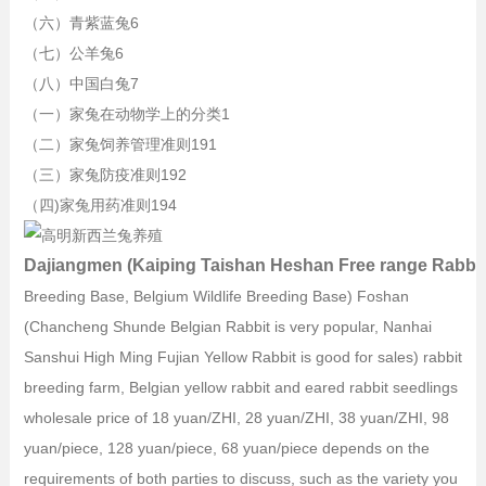
（六）青紫蓝兔6
（七）公羊兔6
（八）中国白兔7
（一）家兔在动物学上的分类1
（二）家兔饲养管理准则191
（三）家兔防疫准则192
（四)家兔用药准则194
Dajiangmen (Kaiping Taishan Heshan Free range Rabbit
Breeding Base, Belgium Wildlife Breeding Base) Foshan
(Chancheng Shunde Belgian Rabbit is very popular, Nanhai
Sanshui High Ming Fujian Yellow Rabbit is good for sales) rabbit
breeding farm, Belgian yellow rabbit and eared rabbit seedlings
wholesale price of 18 yuan/ZHI, 28 yuan/ZHI, 38 yuan/ZHI, 98
yuan/piece, 128 yuan/piece, 68 yuan/piece depends on the
requirements of both parties to discuss, such as the variety you