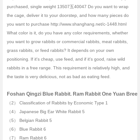
purchased, single weight 13507五40047 Do you want to wrap
the cage, deliver it to your doorstep, and how many pieces do
you want to purchase http://www.shanghang.net/c-1448.html
What color is it, do you have any color requirements, whether
you want to grow rabbits or commercial rabbits, meat rabbits,
grass rabbits, or feed rabbits? It depends on your own
positioning. If it's cheap, use feed, and if it's good, raise wild
rabbits in a free range. This requirement is relatively high, and
the taste is very delicious, not as bad as eating feed.
Foshan Qingzi Blue Rabbit. Ram Rabbit One Yuan Breed
（2） Classification of Rabbits by Economic Type 1
（4） Japanese Big Ear White Rabbit 5
（5） Belgian Rabbit 5
（6） Blue Rabbit 6
（7） Ram Rabbit 6