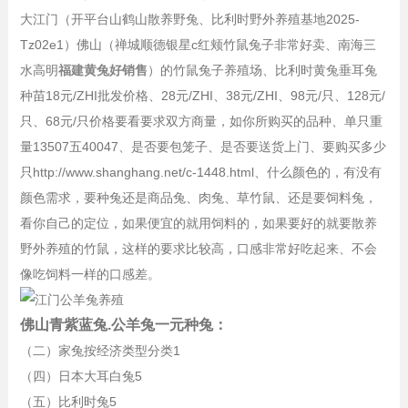
大江门（开平台山鹤山散养野兔、比利时野外养殖基地2025-
Tz02e1）佛山（禅城顺德银星c红颊竹鼠兔子非常好卖、南海三
水高明
福建黄兔好销售
）的竹鼠兔子养殖场、比利时黄兔垂耳兔
种苗18元/ZHI批发价格、28元/ZHI、38元/ZHI、98元/只、128元/
只、68元/只价格要看要求双方商量，如你所购买的品种、单只重
量13507五40047、是否要包笼子、是否要送货上门、要购买多少
只http://www.shanghang.net/c-1448.html、什么颜色的，有没有
颜色需求，要种兔还是商品兔、肉兔、草竹鼠、还是要饲料兔，
看你自己的定位，如果便宜的就用饲料的，如果要好的就要散养
野外养殖的竹鼠，这样的要求比较高，口感非常好吃起来、不会
像吃饲料一样的口感差。
佛山青紫蓝兔.公羊兔一元种兔：
（二）家兔按经济类型分类1
（四）日本大耳白兔5
（五）比利时兔5